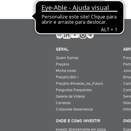
GERAL
ABR
Quem Somos
Porq
Preçário
Part
Minha conta
Júnio
Preçário BiG +
Emp
Preçário #Investe_no_Futuro
Cart
Perguntas Frequentes
Cont
Galeria de Vídeos
Serv
Carreiras
Glos
Corporate Governance
Info
ONDE E COMO INVESTIR
OND
Investir directamente em bolsa
Supe