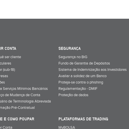
IR CONTA
SEGURANÇA
uê ser cliente
Segurança no BiG
iculares
Fundo de Garantia de Depósitos
r (sub-18)
Sistema de Indemnização aos Investidores
resas
Avaliar a solidez de um Banco
ões
Proteja-se contra o phishing
a Serviços Mínimos Bancários
Regulamentação - DMIF
iço de Mudança de Conta
Proteção de dados
sário de Terminologia Abreviada
rmação Pré-Contratual
E E COMO POUPAR
PLATAFORMAS DE TRADING
r Conta
MyBOLSA