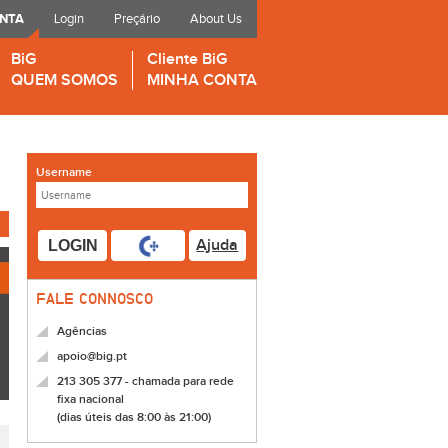
ONTA
Login
Preçário
About Us
BiG
Cliente BiG
QUEM SOMOS
MINHA CONTA
Username
Ajuda
LOGIN
FALE CONNOSCO
Agências
apoio@big.pt
213 305 377 - chamada para rede
fixa nacional
(dias úteis das 8:00 às 21:00)