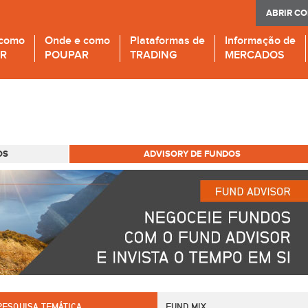
ABRIR C
 como
Onde e como
Plataformas de
Informação de
IR
POUPAR
TRADING
MERCADOS
OS
ADVISORY DE FUNDOS
PESQUISA TEMÁTICA
FUND MIX