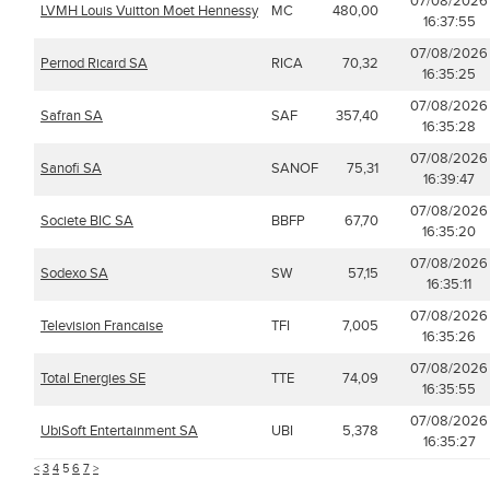
07/08/2026
LVMH Louis Vuitton Moet Hennessy
MC
480,00
16:37:55
07/08/2026
Pernod Ricard SA
RICA
70,32
16:35:25
07/08/2026
Safran SA
SAF
357,40
16:35:28
07/08/2026
Sanofi SA
SANOF
75,31
16:39:47
07/08/2026
Societe BIC SA
BBFP
67,70
16:35:20
07/08/2026
Sodexo SA
SW
57,15
16:35:11
07/08/2026
Television Francaise
TFI
7,005
16:35:26
07/08/2026
Total Energies SE
TTE
74,09
16:35:55
07/08/2026
UbiSoft Entertainment SA
UBI
5,378
16:35:27
<
3
4
5
6
7
>