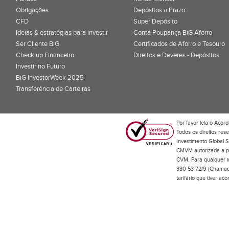
Obrigações
Depósitos a Prazo
CFD
Super Depósito
Ideias & estratégias para investir
Conta Poupança BiG Aforro
Ser Cliente BiG
Certificados de Aforro e Tesouro
Check up Financeiro
Direitos e Deveres - Depósitos
Investir no Futuro
BiG InvestorWeek 2025
;
Transferência de Carteiras
;
Por favor leia o
Acord
Todos os direitos res
Investimento Global S
CMVM autorizada a pr
CVM. Para qualquer in
330 53 72/9 (Chamada
tarifário que tiver a