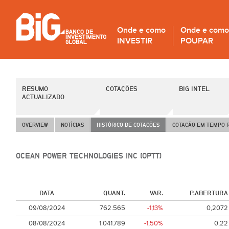
Onde e como
Onde e como
INVESTIR
POUPAR
RESUMO
COTAÇÕES
BIG INTEL
ACTUALIZADO
OVERVIEW
NOTÍCIAS
HISTÓRICO DE COTAÇÕES
COTAÇÃO EM TEMPO 
OCEAN POWER TECHNOLOGIES INC (OPTT)
DATA
QUANT.
VAR.
P.ABERTURA
09/08/2024
762.565
-1,13%
0,2072
08/08/2024
1.041.789
-1,50%
0,22