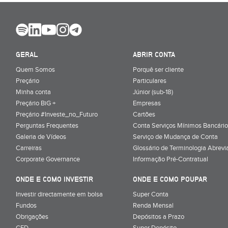
GERAL
ABRIR CONTA
Quem Somos
Porquê ser cliente
Preçário
Particulares
Minha conta
Júnior (sub-18)
Preçário BiG +
Empresas
Preçário #Investe_no_Futuro
Cartões
Perguntas Frequentes
Conta Serviços Mínimos Bancário
Galeria de Vídeos
Serviço de Mudança de Conta
Carreiras
Glossário de Terminologia Abrevi
Corporate Governance
Informação Pré-Contratual
ONDE E COMO INVESTIR
ONDE E COMO POUPAR
Investir directamente em bolsa
Super Conta
Fundos
Renda Mensal
Obrigações
Depósitos a Prazo
CFD
Super Depósito