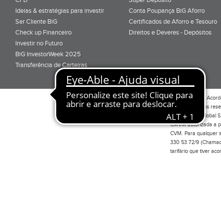
Ideias & estratégias para investir
Conta Poupança BiG Aforro
Ser Cliente BiG
Certificados de Aforro e Tesouro
Check up Financeiro
Direitos e Deveres - Depósitos
Investir no Futuro
BiG InvestorWeek 2025
;
Transferência de Carteiras
;
Por favor leia o
Acord
Todos os direitos res
Investimento Global S
CMVM autorizada a pr
CVM. Para qualquer in
330 53 72/9 (Chamada
tarifário que tiver a