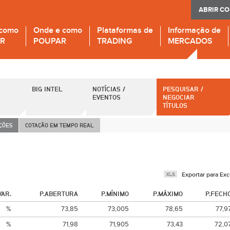
ABRIR C
 como
Onde e como
Plataformas de
Informação de
IR
POUPAR
TRADING
MERCADOS
BIG INTEL
NOTÍCIAS /
PESQUISAR /
EVENTOS
NEGOCIAR
TÍTULOS
AÇÕES
COTAÇÃO EM TEMPO REAL
Exportar para Exc
VAR.
P.ABERTURA
P.MÍNIMO
P.MÁXIMO
P.FECH
%
73,85
73,005
78,65
77,9
%
71,98
71,905
73,43
72,0