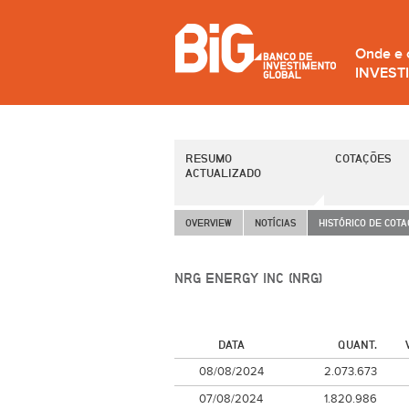
Onde e
INVEST
RESUMO
COTAÇÕES
ACTUALIZADO
OVERVIEW
NOTÍCIAS
HISTÓRICO DE COT
NRG ENERGY INC (NRG)
DATA
QUANT.
08/08/2024
2.073.673
07/08/2024
1.820.986