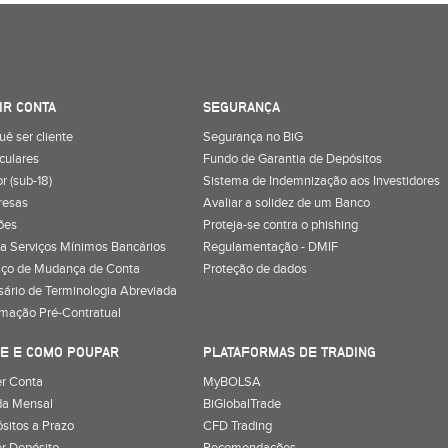
IR CONTA
SEGURANÇA
uê ser cliente
Segurança no BiG
iculares
Fundo de Garantia de Depósitos
r (sub-18)
Sistema de Indemnização aos Investidores
resas
Avaliar a solidez de um Banco
ões
Proteja-se contra o phishing
a Serviços Mínimos Bancários
Regulamentação - DMIF
iço de Mudança de Conta
Proteção de dados
sário de Terminologia Abreviada
rmação Pré-Contratual
E E COMO POUPAR
PLATAFORMAS DE TRADING
r Conta
MyBOLSA
a Mensal
BiGlobalTrade
sitos a Prazo
CFD Trading
r Depósito
Recomendações