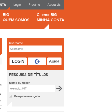
ONTA
Login
Preçário
About Us
BiG
Cliente BiG
QUEM SOMOS
MINHA CONTA
Username
Ajuda
LOGIN
PESQUISA DE TÍTULOS
Nome ou ticker
el
O
Pesquisa avançada
7
7