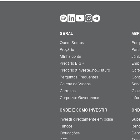
GERAL
ABR
Quem Somos
Porq
Preçário
Part
Minha conta
Júnio
Preçário BiG +
Emp
Preçário #Investe_no_Futuro
Cart
Perguntas Frequentes
Cont
Galeria de Vídeos
Serv
Carreiras
Glos
Corporate Governance
Info
ONDE E COMO INVESTIR
OND
Investir directamente em bolsa
Supe
Fundos
Rend
Obrigações
Depó
CFD
Supe