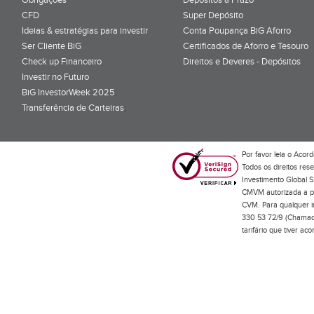
CFD
Super Depósito
Ideias & estratégias para investir
Conta Poupança BiG Aforro
Ser Cliente BiG
Certificados de Aforro e Tesouro
Check up Financeiro
Direitos e Deveres - Depósitos
Investir no Futuro
BiG InvestorWeek 2025
;
Transferência de Carteiras
;
Por favor leia o
Acord
Todos os direitos res
Investimento Global S
CMVM autorizada a pr
CVM. Para qualquer in
330 53 72/9 (Chamada
tarifário que tiver a