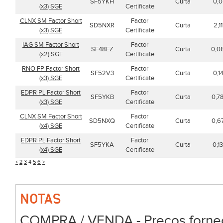
SF5YKH
Curta
0,
(x3) SGE
Certificate
CLNX SM Factor Short
Factor
SD5NXR
Curta
2,1
(x3) SGE
Certificate
IAG SM Factor Short
Factor
SF48EZ
Curta
0,0
(x2) SGE
Certificate
RNO FP Factor Short
Factor
SF52V3
Curta
0,1
(x3) SGE
Certificate
EDPR PL Factor Short
Factor
SF5YKB
Curta
0,7
(x3) SGE
Certificate
CLNX SM Factor Short
Factor
SD5NXQ
Curta
0,6
(x4) SGE
Certificate
EDPR PL Factor Short
Factor
SF5YKA
Curta
0,1
(x4) SGE
Certificate
<
2
3
4
5
6
>
NOTAS
COMPRA / VENDA - Preços forneci