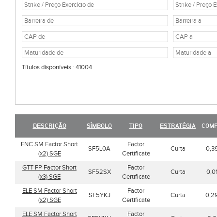
Títulos disponíveis : 41004
DESCRIÇÃO
SÍMBOLO
TIPO
ESTRATÉGIA
COM
ENC SM Factor Short
Factor
SF5L0A
Curta
0,3
(x2) SGE
Certificate
GTT FP Factor Short
Factor
SF52SX
Curta
0,0
(x3) SGE
Certificate
ELE SM Factor Short
Factor
SF5YKJ
Curta
0,2
(x2) SGE
Certificate
ELE SM Factor Short
Factor