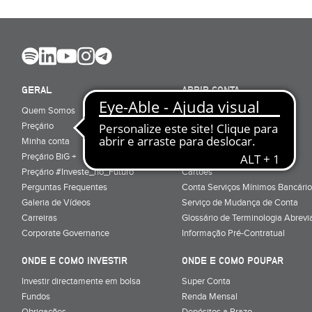
GERAL
ABRIR CONTA
Quem Somos
Porquê ser cliente
Preçário
Particulares
Minha conta
Júnior (sub-18)
Preçário BiG +
Empresas
Preçário #Investe_no_Futuro
Cartões
Perguntas Frequentes
Conta Serviços Mínimos Bancário
Galeria de Vídeos
Serviço de Mudança de Conta
Carreiras
Glossário de Terminologia Abrevi
Corporate Governance
Informação Pré-Contratual
ONDE E COMO INVESTIR
ONDE E COMO POUPAR
Investir directamente em bolsa
Super Conta
Fundos
Renda Mensal
Obrigações
Depósitos a Prazo