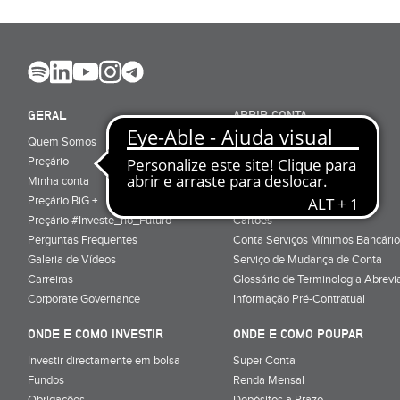
GERAL
ABRIR CONTA
Quem Somos
Porquê ser cliente
Preçário
Particulares
Minha conta
Júnior (sub-18)
Preçário BiG +
Empresas
Preçário #Investe_no_Futuro
Cartões
Perguntas Frequentes
Conta Serviços Mínimos Bancário
Galeria de Vídeos
Serviço de Mudança de Conta
Carreiras
Glossário de Terminologia Abrevi
Corporate Governance
Informação Pré-Contratual
ONDE E COMO INVESTIR
ONDE E COMO POUPAR
Investir directamente em bolsa
Super Conta
Fundos
Renda Mensal
Obrigações
Depósitos a Prazo