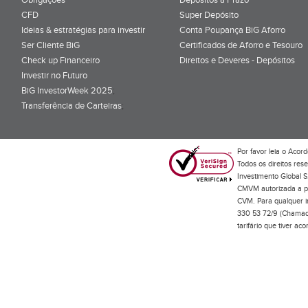
CFD
Super Depósito
Ideias & estratégias para investir
Conta Poupança BiG Aforro
Ser Cliente BiG
Certificados de Aforro e Tesouro
Check up Financeiro
Direitos e Deveres - Depósitos
Investir no Futuro
BiG InvestorWeek 2025
;
Transferência de Carteiras
;
Por favor leia o
Acord
Todos os direitos res
Investimento Global S
CMVM autorizada a pr
CVM. Para qualquer in
330 53 72/9 (Chamada
tarifário que tiver a