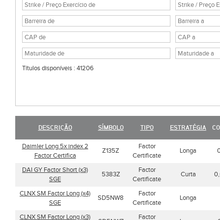
Títulos disponíveis : 41206
DESCRIÇÃO
SÍMBOLO
TIPO
ESTRATÉGIA
C
Daimler Long 5x index 2
Factor
Z135Z
Longa
Factor Certifica
Certificate
DAI GY Factor Short (x3)
Factor
5383Z
Curta
0
SGE
Certificate
CLNX SM Factor Long (x4)
Factor
SD5NW8
Longa
SGE
Certificate
CLNX SM Factor Long (x3)
Factor