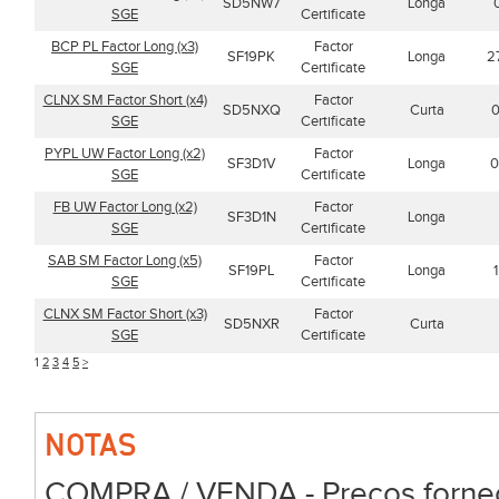
SD5NW7
Longa
SGE
Certificate
BCP PL Factor Long (x3)
Factor
SF19PK
Longa
2
SGE
Certificate
CLNX SM Factor Short (x4)
Factor
SD5NXQ
Curta
0
SGE
Certificate
PYPL UW Factor Long (x2)
Factor
SF3D1V
Longa
0
SGE
Certificate
FB UW Factor Long (x2)
Factor
SF3D1N
Longa
SGE
Certificate
SAB SM Factor Long (x5)
Factor
SF19PL
Longa
SGE
Certificate
CLNX SM Factor Short (x3)
Factor
SD5NXR
Curta
SGE
Certificate
1
2
3
4
5
>
NOTAS
COMPRA / VENDA - Preços forneci