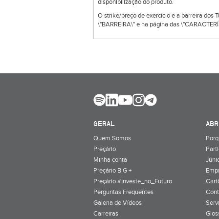
disponibilização do produto.
O strike/preço de exercício e a barreira dos
\"BARREIRA\" e na página das \"CARACTERÍS
GERAL
ABR
Quem Somos
Porq
Preçário
Part
Minha conta
Júnio
Preçário BiG +
Emp
Preçário #Investe_no_Futuro
Cart
Perguntas Frequentes
Cont
Galeria de Vídeos
Serv
Carreiras
Glos