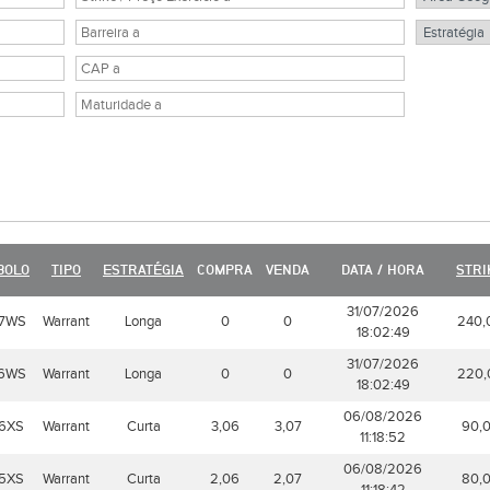
BOLO
TIPO
ESTRATÉGIA
COMPRA
VENDA
DATA / HORA
STRI
31/07/2026
7WS
Warrant
Longa
0
0
240,
18:02:49
31/07/2026
6WS
Warrant
Longa
0
0
220,
18:02:49
06/08/2026
6XS
Warrant
Curta
3,06
3,07
90,
11:18:52
06/08/2026
5XS
Warrant
Curta
2,06
2,07
80,