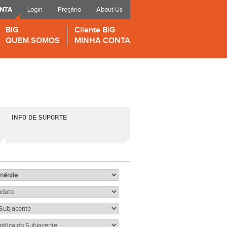
ONTA
Login
Preçário
About Us
BiG
Cliente BiG
QUEM SOMOS
MINHA CONTA
INFO DE SUPORTE