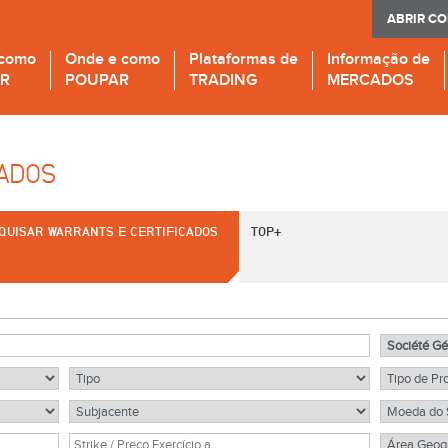
ABRIR C
 como
Onde e como
Plataformas de
Informação de
IR
POUPAR
TRADING
MERCADOS
CADOS
QUISAR WARRANTS E CERTIFICADOS
TOP+