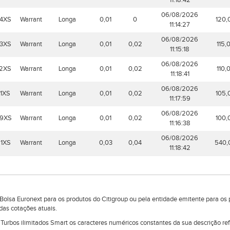
11:18:42
06/08/2026
4XS
Warrant
Longa
0,01
0
120,
11:14:27
06/08/2026
3XS
Warrant
Longa
0,01
0,02
115,
11:15:18
06/08/2026
2XS
Warrant
Longa
0,01
0,02
110,
11:18:41
06/08/2026
1XS
Warrant
Longa
0,01
0,02
105,
11:17:59
06/08/2026
9XS
Warrant
Longa
0,01
0,02
100,
11:16:38
06/08/2026
1XS
Warrant
Longa
0,03
0,04
540,
11:18:42
lsa Euronext para os produtos do Citigroup ou pela entidade emitente para os 
das cotações atuais.
e Turbos ilimitados Smart os caracteres numéricos constantes da sua descrição r