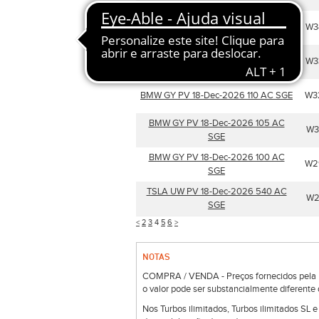
BMW GY PV 18-Dec-2026 120 AC
W3
SGE
BMW GY PV 18-Dec-2026 115 AC SGE
W3
BMW GY PV 18-Dec-2026 110 AC SGE
W3
BMW GY PV 18-Dec-2026 105 AC
W3
SGE
BMW GY PV 18-Dec-2026 100 AC
W2
SGE
TSLA UW PV 18-Dec-2026 540 AC
W2
SGE
<
2
3
4
5
6
>
NOTAS
COMPRA / VENDA - Preços fornecidos pela Bo
o valor pode ser substancialmente diferente 
Nos Turbos ilimitados, Turbos ilimitados SL 