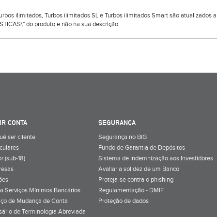
 Turbos ilimitados, Turbos ilimitados SL e Turbos ilimitados Smart são atualizado
TICAS\" do produto e não na sua descrição.
IR CONTA
SEGURANÇA
uê ser cliente
Segurança no BiG
iculares
Fundo de Garantia de Depósitos
r (sub-18)
Sistema de Indemnização aos Investidores
resas
Avaliar a solidez de um Banco
ões
Proteja-se contra o phishing
a Serviços Mínimos Bancários
Regulamentação - DMIF
iço de Mudança de Conta
Proteção de dados
sário de Terminologia Abreviada