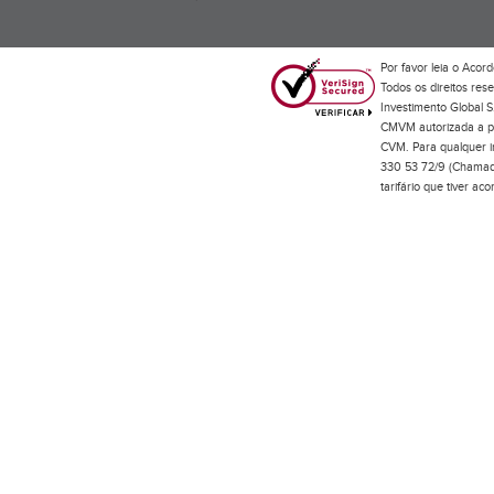
Por favor leia o
Acord
Todos os direitos res
Investimento Global S
CMVM autorizada a pr
CVM. Para qualquer in
330 53 72/9 (Chamada
tarifário que tiver a