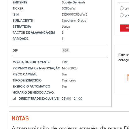
EMITENTE
Société Générale
TICKER
SQ80WW
At
ISIN
DE000SQ80WW3
Ao
SUBJACENTE
Sinopharm Group
ESTRATÉGIA
Longa
V
FACTOR DE ALAVANCAGEM
3
PARIDADE
1
DIF
Crie a
cotaçõ
MOEDA DE SUBJACENTE
HKD
PRIMEIRO DIA DE NEGOCIAÇÃO
14-02-2023
RISCO CAMBIAL
Sim
TIPO DE EXERCÍCIO
Financeiro
EXERCÍCIO AUTOMÁTICO
Sim
HORÁRIO DE NEGOCIAÇÃO:
DIRECT TRADE EXCLUSIVE
08h00 - 21h00
NOTAS
A transmissão de ordens através da praça Di