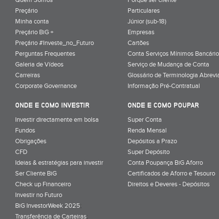
Preçário
Particulares
Minha conta
Júnior (sub-18)
Preçário BiG +
Empresas
Preçário #Investe_no_Futuro
Cartões
Perguntas Frequentes
Conta Serviços Mínimos Bancário
Galeria de Vídeos
Serviço de Mudança de Conta
Carreiras
Glossário de Terminologia Abrevi
Corporate Governance
Informação Pré-Contratual
ONDE E COMO INVESTIR
ONDE E COMO POUPAR
Investir directamente em bolsa
Super Conta
Fundos
Renda Mensal
Obrigações
Depósitos a Prazo
CFD
Super Depósito
Ideias & estratégias para investir
Conta Poupança BiG Aforro
Ser Cliente BiG
Certificados de Aforro e Tesouro
Check up Financeiro
Direitos e Deveres - Depósitos
Investir no Futuro
BiG InvestorWeek 2025
;
Transferência de Carteiras
;