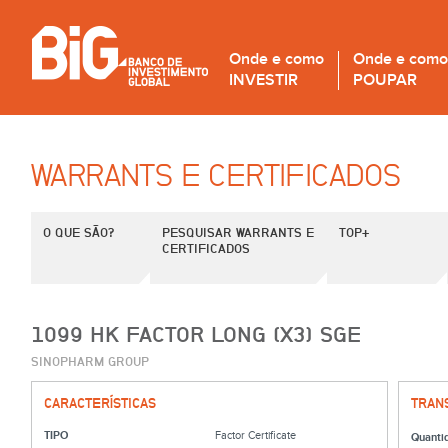
Onde e como
Onde e como
INVESTIR
POUPAR
WARRANTS E CERTIFICADOS
O QUE SÃO?
PESQUISAR WARRANTS E
TOP+
CERTIFICADOS
1099 HK FACTOR LONG (X3) SGE
SINOPHARM GROUP
CARACTERÍSTICAS
TRAN
TIPO
Factor Certificate
Quanti