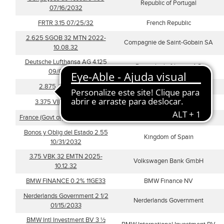
Republic of Portugal
07/16/2032
FRTR 3.15 07/25/32
French Republic
2.625 SGOB 32 MTN 2022-
Compagnie de Saint-Gobain SA
10.08.32
Deutsche Lufthansa AG 4.125
Deutsche Lufthansa AG
09/03/2032
2.875 Air 32 Reg S
Air Liquide Finance
3.375 VINCI 32 EMTN
Vinci SA
France (Govt of) 5.75 10/25/2032
French Republic
Bonos y Oblig del Estado 2.55
Kingdom of Spain
10/31/2032
3.75 VBK 32 EMTN 2025-
Volkswagen Bank GmbH
10.12.32
BMW FINANCE 0.2% 11GE33
BMW Finance NV
Nerderlands Government 2 1/2
Nerderlands Government
01/15/2033
BMW Intl Investment BV 3 ½