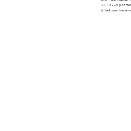
330 53 72/9 (Chamada
tarifário que tiver a