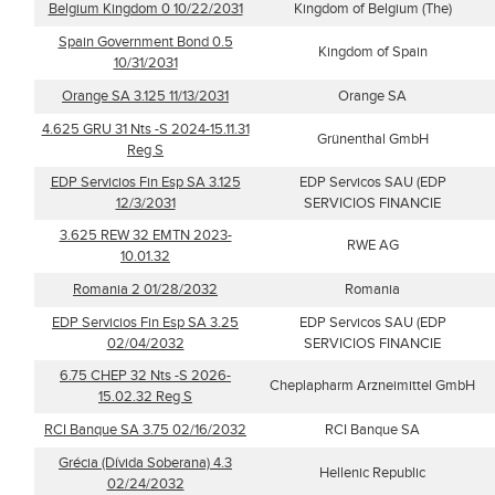
Belgium Kingdom 0 10/22/2031
Kingdom of Belgium (The)
Spain Government Bond 0.5
Kingdom of Spain
10/31/2031
Orange SA 3.125 11/13/2031
Orange SA
4.625 GRU 31 Nts -S 2024-15.11.31
Grünenthal GmbH
Reg S
EDP Servicios Fin Esp SA 3.125
EDP Servicos SAU (EDP
12/3/2031
SERVICIOS FINANCIE
3.625 REW 32 EMTN 2023-
RWE AG
10.01.32
Romania 2 01/28/2032
Romania
EDP Servicios Fin Esp SA 3.25
EDP Servicos SAU (EDP
02/04/2032
SERVICIOS FINANCIE
6.75 CHEP 32 Nts -S 2026-
Cheplapharm Arzneimittel GmbH
15.02.32 Reg S
RCI Banque SA 3.75 02/16/2032
RCI Banque SA
Grécia (Dívida Soberana) 4.3
Hellenic Republic
02/24/2032