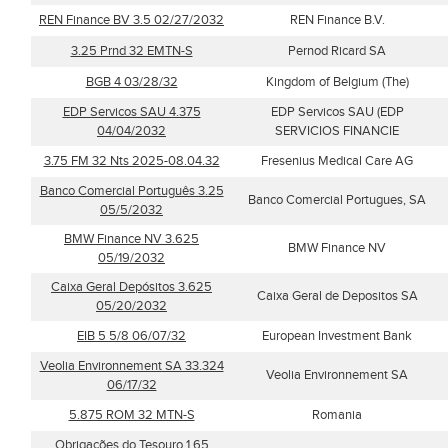
REN Finance BV 3.5 02/27/2032
REN Finance B.V.
3.25 Prnd 32 EMTN-S
Pernod Ricard SA
BGB 4 03/28/32
Kingdom of Belgium (The)
EDP Servicos SAU 4.375
EDP Servicos SAU (EDP
04/04/2032
SERVICIOS FINANCIE
3.75 FM 32 Nts 2025-08.04.32
Fresenius Medical Care AG
Banco Comercial Português 3.25
Banco Comercial Portugues, SA
05/5/2032
BMW Finance NV 3.625
BMW Finance NV
05/19/2032
Caixa Geral Depósitos 3.625
Caixa Geral de Depositos SA
05/20/2032
EIB 5 5/8 06/07/32
European Investment Bank
Veolia Environnement SA 33.324
Veolia Environnement SA
06/17/32
5.875 ROM 32 MTN-S
Romania
Obrigações do Tesouro 1.65