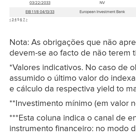
03/22/2033
NV
EIB 1 1/8 04/13/33
European Investment Bank
<
3
4
5
6
7
>
Nota: As obrigações que não ap
devem-se ao facto de não terem 
*Valores indicativos. No caso de
assumido o último valor do index
e cálculo da respectiva yield to mat
**Investimento mínimo (em valor n
***Esta coluna indica o canal de 
instrumento financeiro: no modo d