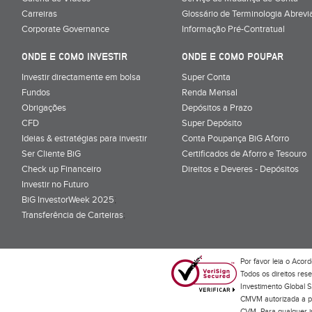
Carreiras
Glossário de Terminologia Abrevi
Corporate Governance
Informação Pré-Contratual
ONDE E COMO INVESTIR
ONDE E COMO POUPAR
Investir directamente em bolsa
Super Conta
Fundos
Renda Mensal
Obrigações
Depósitos a Prazo
CFD
Super Depósito
Ideias & estratégias para investir
Conta Poupança BiG Aforro
Ser Cliente BiG
Certificados de Aforro e Tesouro
Check up Financeiro
Direitos e Deveres - Depósitos
Investir no Futuro
BiG InvestorWeek 2025
;
Transferência de Carteiras
;
Por favor leia o
Acord
Todos os direitos res
Investimento Global S
CMVM autorizada a pr
CVM. Para qualquer in