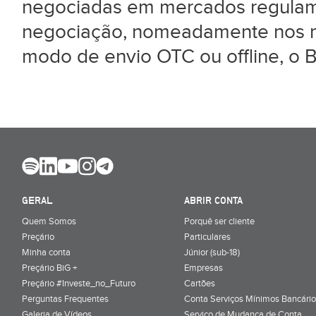
negociadas em mercados regulame
negociação, nomeadamente nos me
modo de envio OTC ou offline, o B
GERAL
ABRIR CONTA
Quem Somos
Porquê ser cliente
Preçário
Particulares
Minha conta
Júnior (sub-18)
Preçário BiG +
Empresas
Preçário #Investe_no_Futuro
Cartões
Perguntas Frequentes
Conta Serviços Mínimos Bancário
Galeria de Vídeos
Serviço de Mudança de Conta