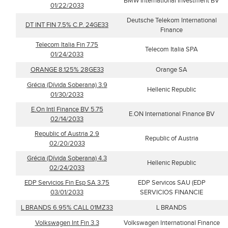
BMW International Investment BV
01/22/2033
Deutsche Telekom International
DT INT FIN 7.5% C.P. 24GE33
Finance
Telecom Italia Fin 7.75
Telecom Italia SPA
01/24/2033
ORANGE 8.125% 28GE33
Orange SA
Grécia (Dívida Soberana) 3.9
Hellenic Republic
01/30/2033
E.On Intl Finance BV 5.75
E.ON International Finance BV
02/14/2033
Republic of Austria 2.9
Republic of Austria
02/20/2033
Grécia (Dívida Soberana) 4.3
Hellenic Republic
02/24/2033
EDP Servicios Fin Esp SA 3.75
EDP Servicos SAU (EDP
03/01/2033
SERVICIOS FINANCIE
L BRANDS 6.95% CALL 01MZ33
L BRANDS
Volkswagen Int Fin 3.3
Volkswagen International Finance