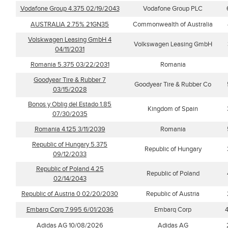
Vodafone Group 4.375 02/19/2043
Vodafone Group PLC
AUSTRALIA 2.75% 21GN35
Commonwealth of Australia
Volskwagen Leasing GmbH 4
Volkswagen Leasing GmbH
04/11/2031
Romania 5.375 03/22/2031
Romania
Goodyear Tire & Rubber 7
Goodyear Tire & Rubber Co
03/15/2028
Bonos y Oblig del Estado 1.85
Kingdom of Spain
07/30/2035
Romania 4.125 3/11/2039
Romania
Republic of Hungary 5.375
Republic of Hungary
09/12/2033
Republic of Poland 4.25
Republic of Poland
02/14/2043
Republic of Austria 0 02/20/2030
Republic of Austria
Embarq Corp 7.995 6/01/2036
Embarq Corp
Adidas AG 10/08/2026
Adidas AG