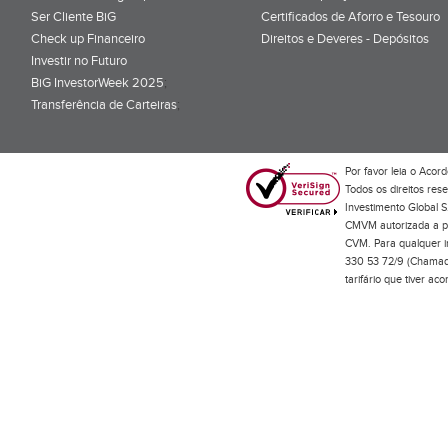
Ser Cliente BiG
Certificados de Aforro e Tesouro
Check up Financeiro
Direitos e Deveres - Depósitos
Investir no Futuro
BiG InvestorWeek 2025
;
Transferência de Carteiras
;
Por favor leia o
Acord
Todos os direitos res
Investimento Global S
CMVM autorizada a pr
CVM. Para qualquer in
330 53 72/9 (Chamada
tarifário que tiver a