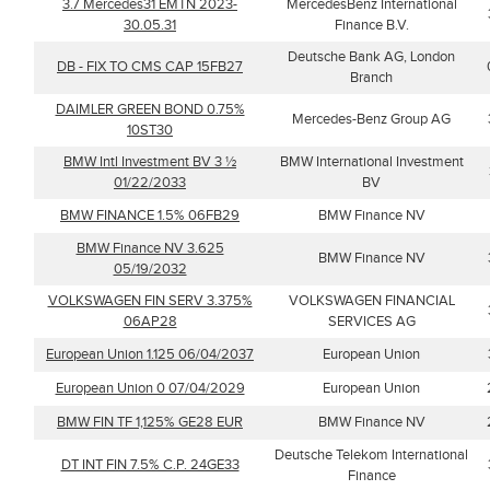
3.7 Mercedes31 EMTN 2023-
MercedesBenz International
30.05.31
Finance B.V.
Deutsche Bank AG, London
DB - FIX TO CMS CAP 15FB27
Branch
DAIMLER GREEN BOND 0.75%
Mercedes-Benz Group AG
10ST30
BMW Intl Investment BV 3 ½
BMW International Investment
01/22/2033
BV
BMW FINANCE 1.5% 06FB29
BMW Finance NV
BMW Finance NV 3.625
BMW Finance NV
05/19/2032
VOLKSWAGEN FIN SERV 3.375%
VOLKSWAGEN FINANCIAL
06AP28
SERVICES AG
European Union 1.125 06/04/2037
European Union
European Union 0 07/04/2029
European Union
BMW FIN TF 1,125% GE28 EUR
BMW Finance NV
Deutsche Telekom International
DT INT FIN 7.5% C.P. 24GE33
Finance