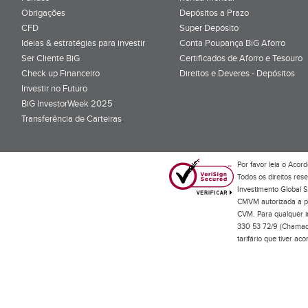
Obrigações
Depósitos a Prazo
CFD
Super Depósito
Ideias & estratégias para investir
Conta Poupança BiG Aforro
Ser Cliente BiG
Certificados de Aforro e Tesouro
Check up Financeiro
Direitos e Deveres - Depósitos
Investir no Futuro
BiG InvestorWeek 2025
;
Transferência de Carteiras
;
Por favor leia o
Acord
Todos os direitos res
Investimento Global S
CMVM autorizada a pr
CVM. Para qualquer in
330 53 72/9 (Chamada
tarifário que tiver a