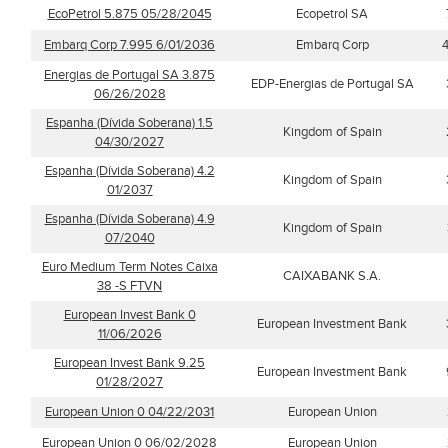
EcoPetrol 5.875 05/28/2045
Ecopetrol SA
Embarq Corp 7.995 6/01/2036
Embarq Corp
Energias de Portugal SA 3.875
EDP-Energias de Portugal SA
06/26/2028
Espanha (Dívida Soberana) 1.5
Kingdom of Spain
04/30/2027
Espanha (Dívida Soberana) 4.2
Kingdom of Spain
01/2037
Espanha (Dívida Soberana) 4.9
Kingdom of Spain
07/2040
Euro Medium Term Notes Caixa
CAIXABANK S.A.
38 -S FTVN
European Invest Bank 0
European Investment Bank
11/06/2026
European Invest Bank 9.25
European Investment Bank
01/28/2027
European Union 0 04/22/2031
European Union
European Union 0 06/02/2028
European Union