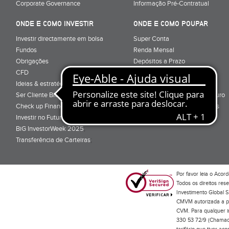
Corporate Governance
Informação Pré-Contratual
ONDE E COMO INVESTIR
ONDE E COMO POUPAR
Investir directamente em bolsa
Super Conta
Fundos
Renda Mensal
Obrigações
Depósitos a Prazo
CFD
Super Depósito
Ideias & estratégias para investir
Conta Poupança BiG Aforro
Ser Cliente BiG
Certificados de Aforro e Tesouro
Check up Financeiro
Direitos e Deveres - Depósitos
Investir no Futuro
BiG InvestorWeek 2025
;
Transferência de Carteiras
;
Por favor leia o
Acord
Todos os direitos res
Investimento Global S
CMVM autorizada a pr
CVM. Para qualquer in
330 53 72/9 (Chamada