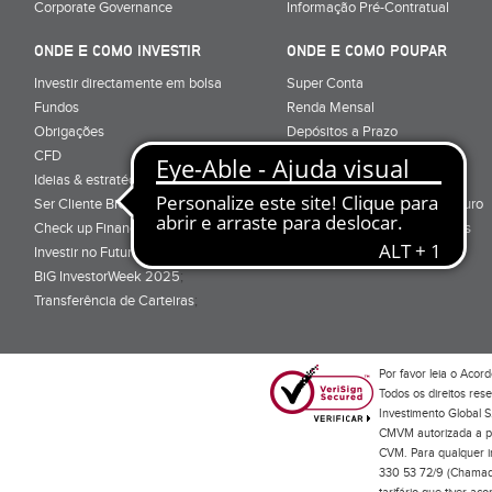
Corporate Governance
Informação Pré-Contratual
ONDE E COMO INVESTIR
ONDE E COMO POUPAR
Investir directamente em bolsa
Super Conta
Fundos
Renda Mensal
Obrigações
Depósitos a Prazo
CFD
Super Depósito
Ideias & estratégias para investir
Conta Poupança BiG Aforro
Ser Cliente BiG
Certificados de Aforro e Tesouro
Check up Financeiro
Direitos e Deveres - Depósitos
Investir no Futuro
BiG InvestorWeek 2025
;
Transferência de Carteiras
;
Por favor leia o
Acord
Todos os direitos res
Investimento Global S
CMVM autorizada a pr
CVM. Para qualquer in
330 53 72/9 (Chamada