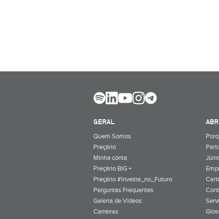
GERAL
ABR
Quem Somos
Porq
Preçário
Part
Minha conta
Júnio
Preçário BiG +
Emp
Preçário #Investe_no_Futuro
Cart
Perguntas Frequentes
Cont
Galeria de Vídeos
Serv
Carreiras
Glos