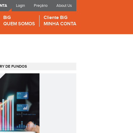
ONTA
Login
Preçário
About Us
BiG
Cliente BiG
QUEM SOMOS
MINHA CONTA
RY DE FUNDOS