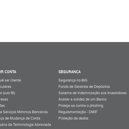
IR CONTA
SEGURANÇA
uê ser cliente
Segurança no BiG
iculares
Fundo de Garantia de Depósitos
r (sub-18)
Sistema de Indemnização aos Investidores
resas
Avaliar a solidez de um Banco
ões
Proteja-se contra o phishing
a Serviços Mínimos Bancários
Regulamentação - DMIF
iço de Mudança de Conta
Proteção de dados
sário de Terminologia Abreviada