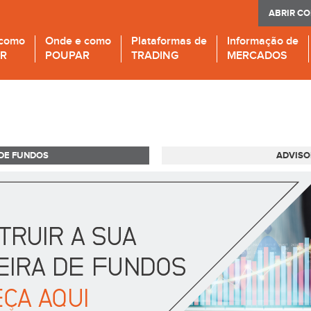
ABRIR C
 como
Onde e como
Plataformas de
Informação de
IR
POUPAR
TRADING
MERCADOS
DE FUNDOS
ADVISO