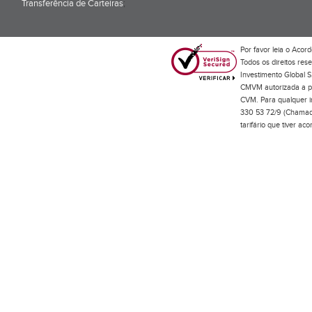
Transferência de Carteiras
;
Por favor leia o
Acord
Todos os direitos res
Investimento Global S
CMVM autorizada a pr
CVM. Para qualquer in
330 53 72/9 (Chamada
tarifário que tiver a