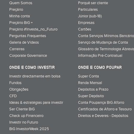
Quem Somos
Porquê ser cliente
Preçário
Particulares
Minha conta
Júnior (sub-18)
Preçário BiG +
Empresas
Preçário #Investe_no_Futuro
Cartões
Perguntas Frequentes
Conta Serviços Mínimos Bancário
Galeria de Vídeos
Serviço de Mudança de Conta
Carreiras
Glossário de Terminologia Abrevi
Corporate Governance
Informação Pré-Contratual
ONDE E COMO INVESTIR
ONDE E COMO POUPAR
Investir directamente em bolsa
Super Conta
Fundos
Renda Mensal
Obrigações
Depósitos a Prazo
CFD
Super Depósito
Ideias & estratégias para investir
Conta Poupança BiG Aforro
Ser Cliente BiG
Certificados de Aforro e Tesouro
Check up Financeiro
Direitos e Deveres - Depósitos
Investir no Futuro
BiG InvestorWeek 2025
;