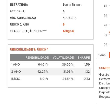
ESTRATEGIA
Equity Taiwan
60
ACC./DIST.
A
50
MÍN. SUBSCRIÇÃO
500 USD
RISCO 1 ANO
6
40
CLASSIFICAÇÃO SFDR****
Artigo 6
30
20
RENDIBILIDADE & RISCO *
RENDIBILIDADE
VOLATILIDADE
SHARPE
1 ANO
64,61 %
36,60 %
1,59
COMIS
2 ANO
42,27 %
31,93 %
1,32
Gestão 
INÍCIO
8,01 %
24,54 %
0,33
Perform
Distribu
Subscri
Deposit
Resgate