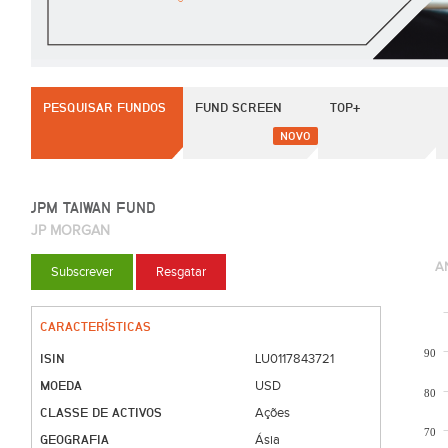
PESQUISAR FUNDOS
FUND SCREEN
TOP+
NOVO
JPM TAIWAN FUND
JP MORGAN
A
Subscrever
Resgatar
CARACTERÍSTICAS
90
ISIN
LU0117843721
MOEDA
USD
80
CLASSE DE ACTIVOS
Ações
70
GEOGRAFIA
Ásia