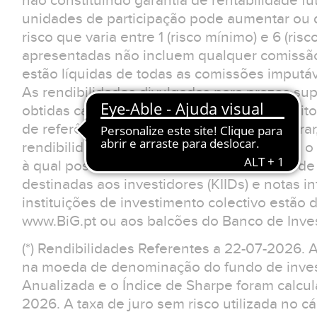
não constituindo garantia de rentabilidade fu
unidades de participação pode aumentar ou d
risco que varia entre 1 (risco mínimo) e 6 (ris
apresentadas não incluem qualquer comissão
estão líquidas de todas as comissões imputá
As rendibilidades divulgadas para prazos sup
obtidas caso o investimento tivesse sido feit
de referência. O investidor deverá considerar
rendibilidades apresentadas não reflectem o 
à qual possa estar sujeito.Os documentos d
destinadas aos investidores (KIIDs) e notas 
instituições de investimento colectivo estão 
www.BiG.pt ou aos balcões do Banco de Inves
(*) Rendibilidades Referentes a 22-07-2026. 
na moeda de denominação do fundo de invest
Anualizada e o Índice de Sharpe foram calcu
2026. A taxa de juro sem risco utilizada no cá