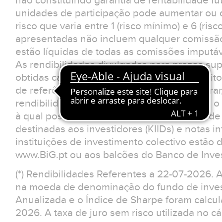
não constituindo garantia de rentabilidade fu
unidades de participação pode aumentar ou d
risco que varia entre 1 (risco mínimo) e 6 (ris
apresentadas não incluem qualquer comissão
estão líquidas de todas as comissões imputá
As rendibilidades divulgadas para prazos sup
obtidas caso o investimento tivesse sido feit
de referência. O investidor deverá considerar
rendibilidades apresentadas não reflectem o 
à qual possa estar sujeito.Os documentos d
destinadas aos investidores (KIIDs) e notas 
instituições de investimento colectivo estão 
www.BiG.pt ou aos balcões do Banco de Inves
(*) Rendibilidades Referentes a 22-07-2026. 
na moeda de denominação do fundo de invest
Anualizada e o Índice de Sharpe foram calcu
2026. A taxa de juro sem risco utilizada no cá