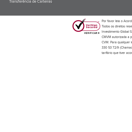
Transferência de Carteiras
;
Por favor leia o
Acord
Todos os direitos res
Investimento Global S
CMVM autorizada a pr
CVM. Para qualquer in
330 53 72/9 (Chamada
tarifário que tiver a