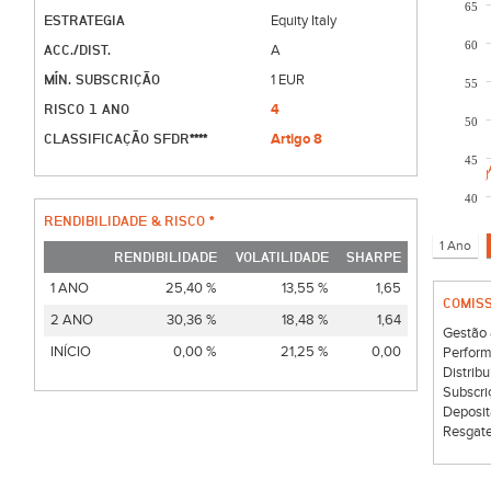
65
ESTRATEGIA
Equity Italy
60
ACC./DIST.
A
MÍN. SUBSCRIÇÃO
1 EUR
55
RISCO 1 ANO
4
50
CLASSIFICAÇÃO SFDR****
Artigo 8
45
40
RENDIBILIDADE & RISCO *
RENDIBILIDADE
VOLATILIDADE
SHARPE
1 ANO
25,40 %
13,55 %
1,65
COMIS
2 ANO
30,36 %
18,48 %
1,64
Gestão 
INÍCIO
0,00 %
21,25 %
0,00
Perform
Distribu
Subscri
Deposit
Resgate