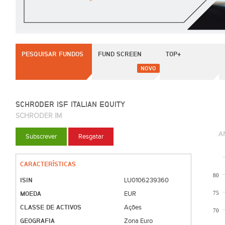
PESQUISAR FUNDOS
FUND SCREEN
TOP+
NOVO
SCHRODER ISF ITALIAN EQUITY
SCHRODER IM
A
Subscrever
Resgatar
CARACTERÍSTICAS
80
ISIN
LU0106239360
MOEDA
75
EUR
CLASSE DE ACTIVOS
Ações
70
GEOGRAFIA
Zona Euro