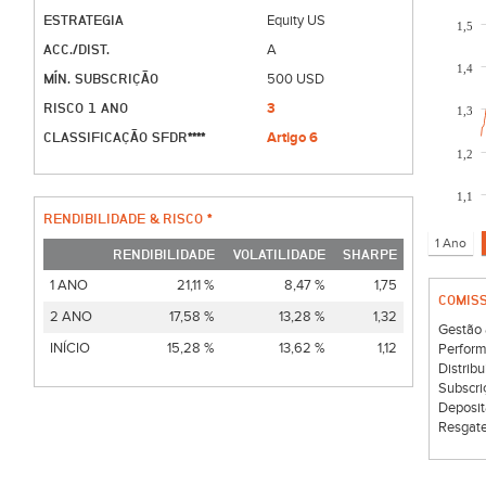
ESTRATEGIA
Equity US
1,5
ACC./DIST.
A
1,4
MÍN. SUBSCRIÇÃO
500 USD
RISCO 1 ANO
3
1,3
CLASSIFICAÇÃO SFDR****
Artigo 6
1,2
1,1
RENDIBILIDADE & RISCO *
RENDIBILIDADE
VOLATILIDADE
SHARPE
1 ANO
21,11 %
8,47 %
1,75
COMIS
2 ANO
17,58 %
13,28 %
1,32
Gestão 
INÍCIO
15,28 %
13,62 %
1,12
Perform
Distribu
Subscri
Deposit
Resgate