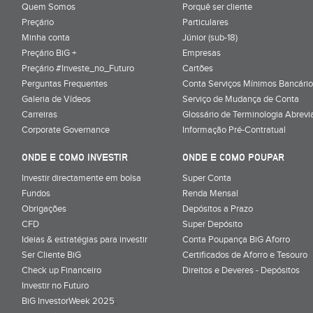
Quem Somos
Porquê ser cliente
Preçário
Particulares
Minha conta
Júnior (sub-18)
Preçário BiG +
Empresas
Preçário #Investe_no_Futuro
Cartões
Perguntas Frequentes
Conta Serviços Mínimos Bancário
Galeria de Vídeos
Serviço de Mudança de Conta
Carreiras
Glossário de Terminologia Abrevi
Corporate Governance
Informação Pré-Contratual
ONDE E COMO INVESTIR
ONDE E COMO POUPAR
Investir directamente em bolsa
Super Conta
Fundos
Renda Mensal
Obrigações
Depósitos a Prazo
CFD
Super Depósito
Ideias & estratégias para investir
Conta Poupança BiG Aforro
Ser Cliente BiG
Certificados de Aforro e Tesouro
Check up Financeiro
Direitos e Deveres - Depósitos
Investir no Futuro
BiG InvestorWeek 2025
;