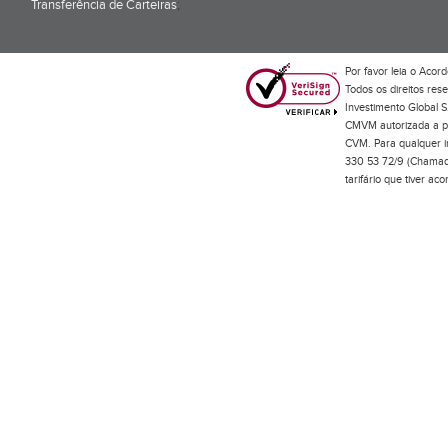
Transferência de Carteiras
;
Por favor leia o
Acord
Todos os direitos res
Investimento Global S
CMVM autorizada a pr
CVM. Para qualquer in
330 53 72/9 (Chamada
tarifário que tiver a