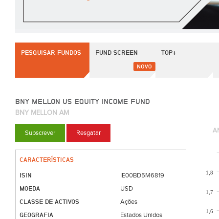
PESQUISAR FUNDOS
FUND SCREEN
TOP+
NOVO
BNY MELLON US EQUITY INCOME FUND
BNY MELLON AM
A
Subscrever
Resgatar
CARACTERÍSTICAS
1,8
ISIN
IE00BD5M6819
MOEDA
USD
1,7
CLASSE DE ACTIVOS
Ações
1,6
GEOGRAFIA
Estados Unidos