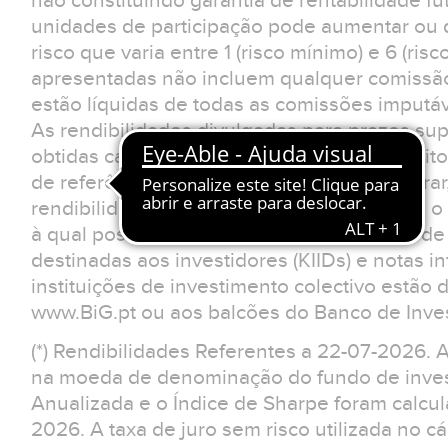
não constituindo garantia de rentabilidade fu
unidades de participação pode aumentar ou d
risco que varia entre 1 (risco mínimo) e 6 (ris
apresentadas não incluem qualquer comissão
estão líquidas de todas as comissões imputá
As rendibilidades divulgadas para prazos sup
obtidas caso o investimento tivesse sido feit
de referência. O investidor deverá considerar
rendibilidades apresentadas não reflectem o 
à qual possa estar sujeito.Os documentos d
destinadas aos investidores (KIIDs) e notas 
instituições de investimento colectivo estão 
www.BiG.pt ou aos balcões do Banco de Inves
(*) Rendibilidades Referentes a 22-07-2026. 
na moeda de denominação do fundo de invest
Anualizada e o Índice de Sharpe foram calcu
2026. A taxa de juro sem risco utilizada no cá