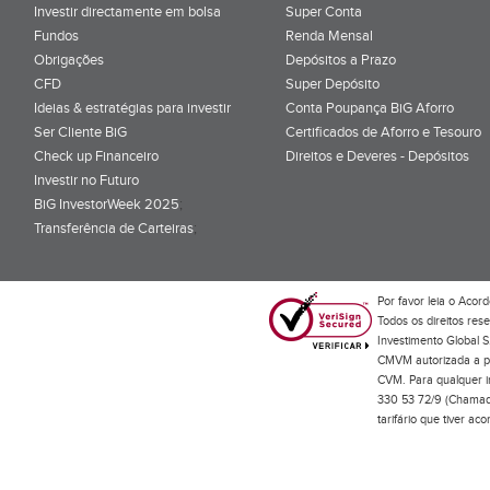
Investir directamente em bolsa
Super Conta
Fundos
Renda Mensal
Obrigações
Depósitos a Prazo
CFD
Super Depósito
Ideias & estratégias para investir
Conta Poupança BiG Aforro
Ser Cliente BiG
Certificados de Aforro e Tesouro
Check up Financeiro
Direitos e Deveres - Depósitos
Investir no Futuro
BiG InvestorWeek 2025
;
Transferência de Carteiras
;
Por favor leia o
Acord
Todos os direitos res
Investimento Global S
CMVM autorizada a pr
CVM. Para qualquer in
330 53 72/9 (Chamada
tarifário que tiver a