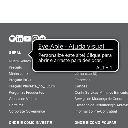
GERAL
ABRIR CONTA
Quem Somos
Porquê ser cliente
Preçário
Particulares
Minha conta
Júnior (sub-18)
Preçário BiG +
Empresas
Preçário #Investe_no_Futuro
Cartões
Perguntas Frequentes
Conta Serviços Mínimos Bancário
Galeria de Vídeos
Serviço de Mudança de Conta
Carreiras
Glossário de Terminologia Abrevi
Corporate Governance
Informação Pré-Contratual
ONDE E COMO INVESTIR
ONDE E COMO POUPAR