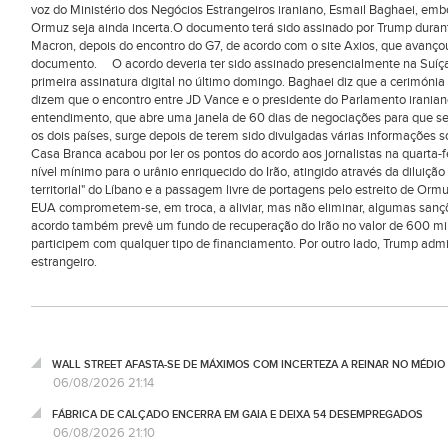
voz do Ministério dos Negócios Estrangeiros iraniano, Esmail Baghaei, emb
Ormuz seja ainda incerta.O documento terá sido assinado por Trump dura
Macron, depois do encontro do G7, de acordo com o site Axios, que avanço
documento. O acordo deveria ter sido assinado presencialmente na Suíça, 
primeira assinatura digital no último domingo. Baghaei diz que a cerimónia
dizem que o encontro entre JD Vance e o presidente do Parlamento irani
entendimento, que abre uma janela de 60 dias de negociações para que sej
os dois países, surge depois de terem sido divulgadas várias informações
Casa Branca acabou por ler os pontos do acordo aos jornalistas na quarta-f
nível mínimo para o urânio enriquecido do Irão, atingido através da diluição
territorial" do Líbano e a passagem livre de portagens pelo estreito de Orm
EUA comprometem-se, em troca, a aliviar, mas não eliminar, algumas sançõ
acordo também prevê um fundo de recuperação do Irão no valor de 600 mil
participem com qualquer tipo de financiamento. Por outro lado, Trump admi
estrangeiro.
WALL STREET AFASTA-SE DE MÁXIMOS COM INCERTEZA A REINAR NO MÉDIO 
06/08/2026 21:14
FÁBRICA DE CALÇADO ENCERRA EM GAIA E DEIXA 54 DESEMPREGADOS
06/08/2026 21:10