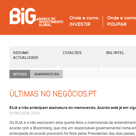
Onde e como
Onde e como
INVESTIR
POUPAR
RESUMO
COTAÇÕES
BIG INTEL
ACTUALIZADO
NOTICIAS
SEMINÁRIOS B
i
G
ÚLTIMAS NO NEGÓCIOS.PT
EUA e Irão antecipam assinatura do memorando. Acordo está já em vig
17/06/2026 23:13
Os EUA e o Irão assinaram esta quarta-feira o memorando de entendimento
acordo com a Bloomberg, que cita um responsável governamental norte-ame
antecipada do acordo provisório foi feita pelos Presidentes dos dois paíse