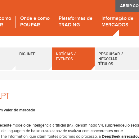
ABRIR C
 como
Onde e como
Plataformas de
Informação de
IR
POUPAR
TRADING
MERCADOS
BIG INTEL
NOTÍCIAS /
PESQUISAR /
EVENTOS
NEGOCIAR
TÍTULOS
.PT
em valor de mercado
cente modelo de inteligência artificial (IA) , denominado V4, surpreendeu o seto
de linguagem de baixo custo capaz de rivalizar com concorrentes norte-
 The Information, que citam fontes próximas do processo, a
DeepSeek arrecado