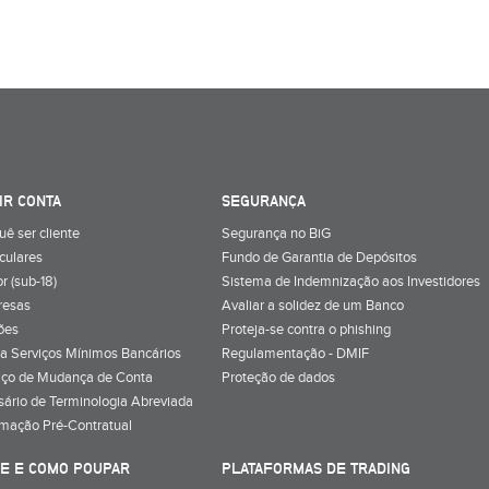
IR CONTA
SEGURANÇA
uê ser cliente
Segurança no BiG
iculares
Fundo de Garantia de Depósitos
r (sub-18)
Sistema de Indemnização aos Investidores
resas
Avaliar a solidez de um Banco
ões
Proteja-se contra o phishing
a Serviços Mínimos Bancários
Regulamentação - DMIF
iço de Mudança de Conta
Proteção de dados
sário de Terminologia Abreviada
rmação Pré-Contratual
E E COMO POUPAR
PLATAFORMAS DE TRADING