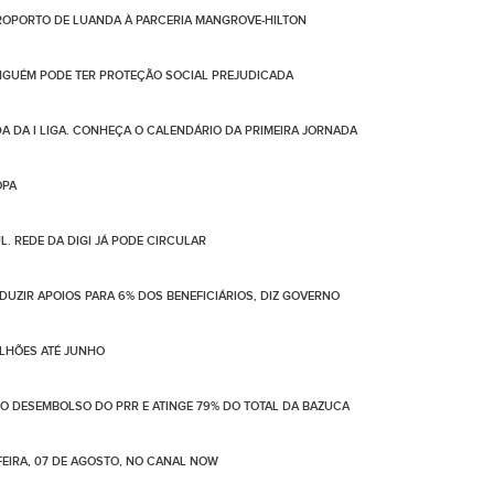
OPORTO DE LUANDA À PARCERIA MANGROVE-HILTON
NGUÉM PODE TER PROTEÇÃO SOCIAL PREJUDICADA
DA DA I LIGA. CONHEÇA O CALENDÁRIO DA PRIMEIRA JORNADA
OPA
. REDE DA DIGI JÁ PODE CIRCULAR
UZIR APOIOS PARA 6% DOS BENEFICIÁRIOS, DIZ GOVERNO
ILHÕES ATÉ JUNHO
NO DESEMBOLSO DO PRR E ATINGE 79% DO TOTAL DA BAZUCA
EIRA, 07 DE AGOSTO, NO CANAL NOW