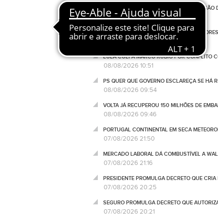
BENFICA LANÇA PETIÇÃO PELA SUSPENSÃO 
08/08/2026 12:20
PRR FINANCIA 767 HABITAÇÕES NOS AÇORE
08/08/2026 11:40
LULA CULPA MARCO RUBIO POR CONFLITO 
08/08/2026 10:51
PS QUER QUE GOVERNO ESCLAREÇA SE HÁ 
08/08/2026 09:54
VOLTA JÁ RECUPEROU 150 MILHÕES DE EMB
08/08/2026 09:46
PORTUGAL CONTINENTAL EM SECA METEOROL
07/08/2026 21:50
MERCADO LABORAL DÁ COMBUSTÍVEL A WALL
07/08/2026 21:16
PRESIDENTE PROMULGA DECRETO QUE CRIA 
07/08/2026 20:25
SEGURO PROMULGA DECRETO QUE AUTORIZA
07/08/2026 20:21