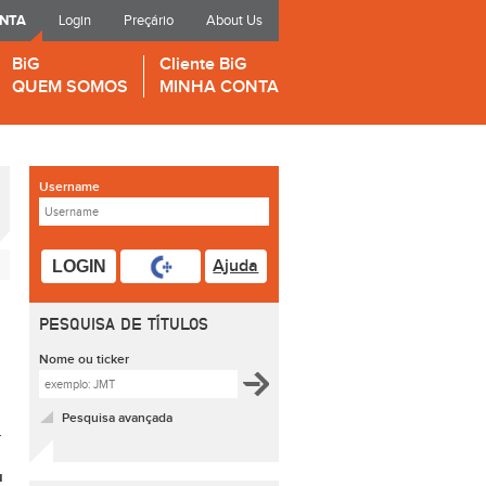
ONTA
Login
Preçário
About Us
BiG
Cliente BiG
QUEM SOMOS
MINHA CONTA
Username
Ajuda
LOGIN
PESQUISA DE TÍTULOS
Nome ou ticker
Pesquisa avançada
r
u