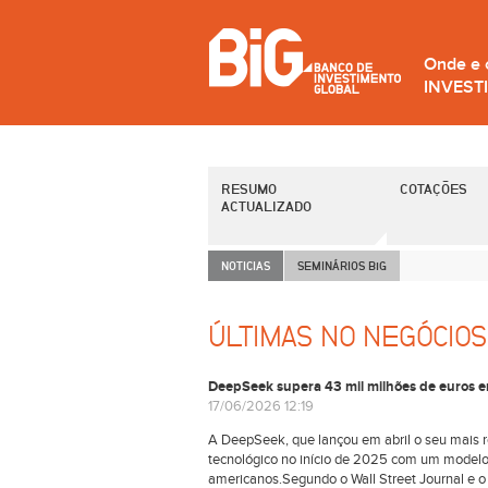
Onde e
INVEST
RESUMO
COTAÇÕES
ACTUALIZADO
NOTICIAS
SEMINÁRIOS B
i
G
ÚLTIMAS NO NEGÓCIOS
DeepSeek supera 43 mil milhões de euros 
17/06/2026 12:19
A DeepSeek, que lançou em abril o seu mais re
tecnológico no início de 2025 com um modelo 
americanos.Segundo o Wall Street Journal e o