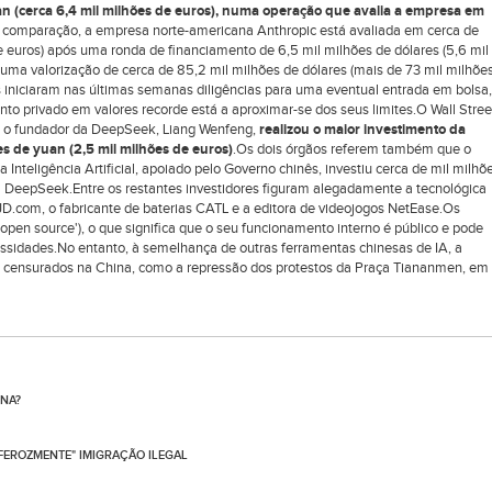
n (cerca 6,4 mil milhões de euros), numa operação que avalia a empresa em
de comparação, a empresa norte-americana Anthropic está avaliada em cerca de
e euros) após uma ronda de financiamento de 6,5 mil milhões de dólares (5,6 mil
uma valorização de cerca de 85,2 mil milhões de dólares (mais de 73 mil milhõe
iniciaram nas últimas semanas diligências para uma eventual entrada em bolsa,
nto privado em valores recorde está a aproximar-se dos seus limites.O Wall Stree
ue o fundador da DeepSeek, Liang Wenfeng,
realizou o maior investimento da
s de yuan (2,5 mil milhões de euros)
.Os dois órgãos referem também que o
 Inteligência Artificial, apoiado pelo Governo chinês, investiu cerca de mil milhõ
a DeepSeek.Entre os restantes investidores figuram alegadamente a tecnológica
JD.com, o fabricante de baterias CATL e a editora de videojogos NetEase.Os
pen source'), o que significa que o seu funcionamento interno é público e pode
ssidades.No entanto, à semelhança de outras ferramentas chinesas de IA, a
 censurados na China, como a repressão dos protestos da Praça Tiananmen, em
ONA?
FEROZMENTE" IMIGRAÇÃO ILEGAL