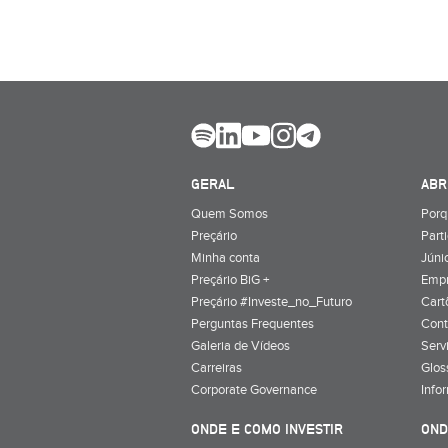
GERAL
ABR
Quem Somos
Porq
Preçário
Part
Minha conta
Júnio
Preçário BiG +
Emp
Preçário #Investe_no_Futuro
Cart
Perguntas Frequentes
Cont
Galeria de Vídeos
Serv
Carreiras
Glos
Corporate Governance
Info
ONDE E COMO INVESTIR
OND