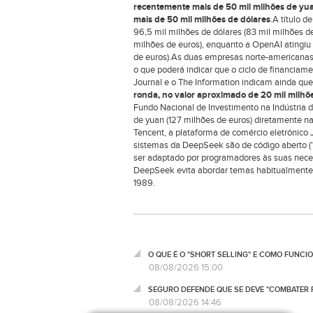
recentemente mais de 50 mil milhões de yua
mais de 50 mil milhões de dólares
.A título 
96,5 mil milhões de dólares (83 mil milhões d
milhões de euros), enquanto a OpenAI atingiu 
de euros).As duas empresas norte-americanas 
o que poderá indicar que o ciclo de financiame
Journal e o The Information indicam ainda q
ronda, no valor aproximado de 20 mil milhõe
Fundo Nacional de Investimento na Indústria da
de yuan (127 milhões de euros) diretamente n
Tencent, a plataforma de comércio eletrónico 
sistemas da DeepSeek são de código aberto ('o
ser adaptado por programadores às suas nece
DeepSeek evita abordar temas habitualmente
1989.
O QUE É O "SHORT SELLING" E COMO FUNCI
08/08/2026 15:00
SEGURO DEFENDE QUE SE DEVE "COMBATER 
08/08/2026 14:46