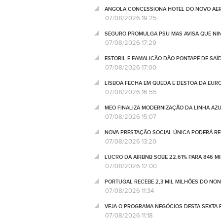
ANGOLA CONCESSIONA HOTEL DO NOVO AER
07/08/2026 19:25
SEGURO PROMULGA PSU MAS AVISA QUE NI
07/08/2026 17:29
ESTORIL E FAMALICÃO DÃO PONTAPÉ DE SAÍ
07/08/2026 17:00
LISBOA FECHA EM QUEDA E DESTOA DA EUR
07/08/2026 16:55
MEO FINALIZA MODERNIZAÇÃO DA LINHA AZUL
07/08/2026 15:07
NOVA PRESTAÇÃO SOCIAL ÚNICA PODERÁ RED
07/08/2026 13:20
LUCRO DA AIRBNB SOBE 22,61% PARA 846 M
07/08/2026 12:00
PORTUGAL RECEBE 2,3 MIL MILHÕES DO NO
07/08/2026 11:34
VEJA O PROGRAMA NEGÓCIOS DESTA SEXTA-F
07/08/2026 11:18