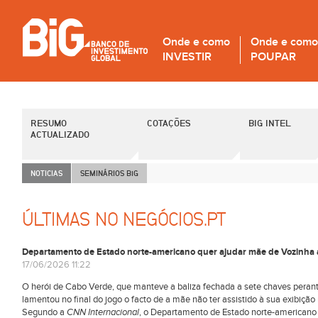
Onde e como
Onde e como
INVESTIR
POUPAR
RESUMO
COTAÇÕES
BIG INTEL
ACTUALIZADO
NOTICIAS
SEMINÁRIOS B
i
G
ÚLTIMAS NO NEGÓCIOS.PT
Departamento de Estado norte-americano quer ajudar mãe de Vozinha a
17/06/2026 11:22
O herói de Cabo Verde, que manteve a baliza fechada a sete chaves peran
lamentou no final do jogo o facto de a mãe não ter assistido à sua exibiçã
Segundo a
CNN
Internacional
, o Departamento de Estado norte-americano 