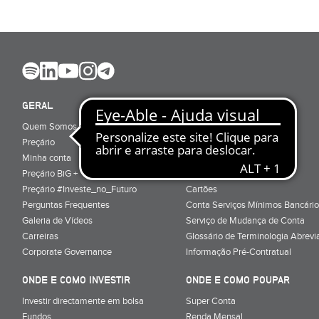
GERAL
ABRIR CONTA
Quem Somos
Porquê ser cliente
Preçário
Particulares
Minha conta
Júnior (sub-18)
Preçário BiG +
Empresas
Preçário #Investe_no_Futuro
Cartões
Perguntas Frequentes
Conta Serviços Mínimos Bancário
Galeria de Vídeos
Serviço de Mudança de Conta
Carreiras
Glossário de Terminologia Abrevi
Corporate Governance
Informação Pré-Contratual
ONDE E COMO INVESTIR
ONDE E COMO POUPAR
Investir directamente em bolsa
Super Conta
Fundos
Renda Mensal