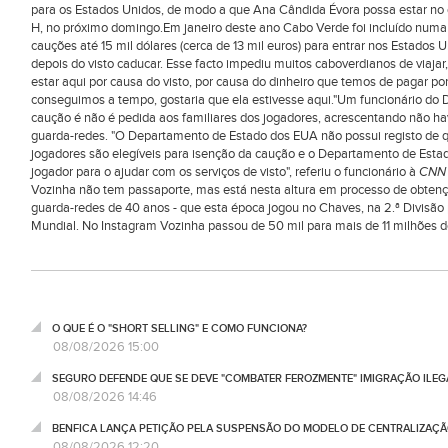
para os Estados Unidos, de modo a que Ana Cândida Évora possa estar no
H, no próximo domingo.Em janeiro deste ano Cabo Verde foi incluído numa 
cauções até 15 mil dólares (cerca de 13 mil euros) para entrar nos Estados 
depois do visto caducar. Esse facto impediu muitos caboverdianos de viajar
estar aqui por causa do visto, por causa do dinheiro que temos de pagar por
conseguimos a tempo, gostaria que ela estivesse aqui."Um funcionário do 
caução é não é pedida aos familiares dos jogadores, acrescentando não hav
guarda-redes. "O Departamento de Estado dos EUA não possui registo de qu
jogadores são elegíveis para isenção da caução e o Departamento de Estad
jogador para o ajudar com os serviços de visto", referiu o funcionário à
CNN 
Vozinha não tem passaporte, mas está nesta altura em processo de obten
guarda-redes de 40 anos - que esta época jogou no Chaves, na 2.ª Divisão 
Mundial. No Instagram Vozinha passou de 50 mil para mais de 11 milhões 
O QUE É O "SHORT SELLING" E COMO FUNCIONA?
08/08/2026 15:00
SEGURO DEFENDE QUE SE DEVE "COMBATER FEROZMENTE" IMIGRAÇÃO ILEG
08/08/2026 14:46
BENFICA LANÇA PETIÇÃO PELA SUSPENSÃO DO MODELO DE CENTRALIZAÇÃO
08/08/2026 12:20