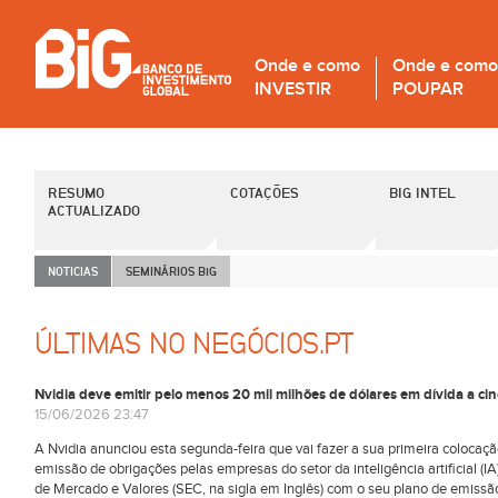
Onde e como
Onde e como
INVESTIR
POUPAR
RESUMO
COTAÇÕES
BIG INTEL
ACTUALIZADO
NOTICIAS
SEMINÁRIOS B
i
G
ÚLTIMAS NO NEGÓCIOS.PT
Nvidia deve emitir pelo menos 20 mil milhões de dólares em dívida a ci
15/06/2026 23:47
A Nvidia anunciou esta segunda-feira que vai fazer a sua primeira colocaçã
emissão de obrigações pelas empresas do setor da inteligência artificial
de Mercado e Valores (SEC, na sigla em Inglês) com o seu plano de emissão