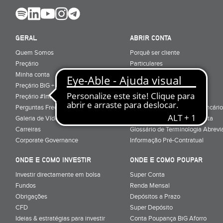
GERAL
ABRIR CONTA
Quem Somos
Porquê ser cliente
Preçário
Particulares
Minha conta
Júnior (sub-18)
Preçário BiG +
Empresas
Preçário #Investe_no_Futuro
Cartões
Perguntas Frequentes
Conta Serviços Mínimos Bancário
Galeria de Vídeos
Serviço de Mudança de Conta
Carreiras
Glossário de Terminologia Abrevi
Corporate Governance
Informação Pré-Contratual
ONDE E COMO INVESTIR
ONDE E COMO POUPAR
Investir directamente em bolsa
Super Conta
Fundos
Renda Mensal
Obrigações
Depósitos a Prazo
CFD
Super Depósito
Ideias & estratégias para investir
Conta Poupança BiG Aforro