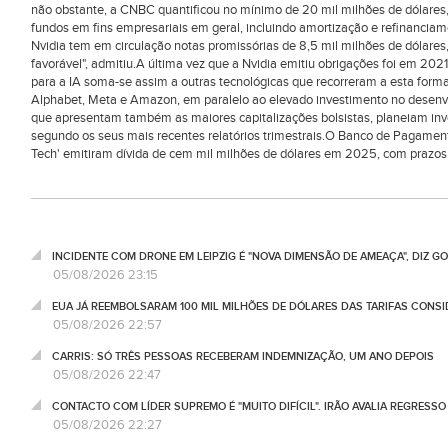
não obstante, a CNBC quantificou no mínimo de 20 mil milhões de dólares
fundos em fins empresariais em geral, incluindo amortização e refinanciam
Nvidia tem em circulação notas promissórias de 8,5 mil milhões de dólares
favorável", admitiu.A última vez que a Nvidia emitiu obrigações foi em 20
para a IA soma-se assim a outras tecnológicas que recorreram a esta for
Alphabet, Meta e Amazon, em paralelo ao elevado investimento no desenvo
que apresentam também as maiores capitalizações bolsistas, planeiam inv
segundo os seus mais recentes relatórios trimestrais.O Banco de Pagamen
Tech' emitiram dívida de cem mil milhões de dólares em 2025, com prazos 
INCIDENTE COM DRONE EM LEIPZIG É "NOVA DIMENSÃO DE AMEAÇA", DIZ 
05/08/2026 23:15
EUA JÁ REEMBOLSARAM 100 MIL MILHÕES DE DÓLARES DAS TARIFAS CONSI
05/08/2026 22:57
CARRIS: SÓ TRÊS PESSOAS RECEBERAM INDEMNIZAÇÃO, UM ANO DEPOIS
05/08/2026 22:47
CONTACTO COM LÍDER SUPREMO É "MUITO DIFÍCIL". IRÃO AVALIA REGRESS
05/08/2026 22:27