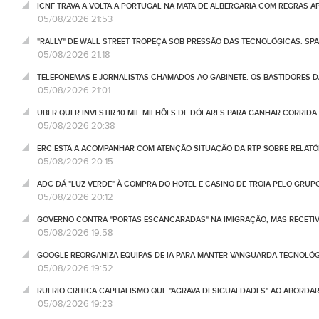
ICNF TRAVA A VOLTA A PORTUGAL NA MATA DE ALBERGARIA COM REGRAS A
05/08/2026 21:53
"RALLY" DE WALL STREET TROPEÇA SOB PRESSÃO DAS TECNOLÓGICAS. SPA
05/08/2026 21:18
TELEFONEMAS E JORNALISTAS CHAMADOS AO GABINETE. OS BASTIDORES DA
05/08/2026 21:01
UBER QUER INVESTIR 10 MIL MILHÕES DE DÓLARES PARA GANHAR CORRIDA
05/08/2026 20:38
ERC ESTÁ A ACOMPANHAR COM ATENÇÃO SITUAÇÃO DA RTP SOBRE RELATÓR
05/08/2026 20:15
ADC DÁ "LUZ VERDE" À COMPRA DO HOTEL E CASINO DE TROIA PELO GRU
05/08/2026 20:12
GOVERNO CONTRA "PORTAS ESCANCARADAS" NA IMIGRAÇÃO, MAS RECETIV
05/08/2026 19:58
GOOGLE REORGANIZA EQUIPAS DE IA PARA MANTER VANGUARDA TECNOLÓ
05/08/2026 19:52
RUI RIO CRITICA CAPITALISMO QUE "AGRAVA DESIGUALDADES" AO ABORD
05/08/2026 19:23