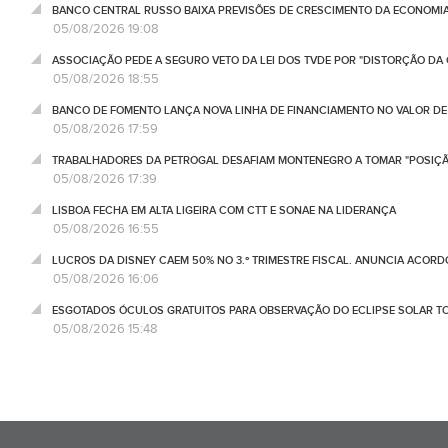
BANCO CENTRAL RUSSO BAIXA PREVISÕES DE CRESCIMENTO DA ECONOMIA
05/08/2026 19:08
ASSOCIAÇÃO PEDE A SEGURO VETO DA LEI DOS TVDE POR "DISTORÇÃO DA
05/08/2026 18:55
BANCO DE FOMENTO LANÇA NOVA LINHA DE FINANCIAMENTO NO VALOR DE 
05/08/2026 17:59
TRABALHADORES DA PETROGAL DESAFIAM MONTENEGRO A TOMAR "POSIÇÃ
05/08/2026 17:39
LISBOA FECHA EM ALTA LIGEIRA COM CTT E SONAE NA LIDERANÇA
05/08/2026 16:55
LUCROS DA DISNEY CAEM 50% NO 3.º TRIMESTRE FISCAL. ANUNCIA ACORD
05/08/2026 16:06
ESGOTADOS ÓCULOS GRATUITOS PARA OBSERVAÇÃO DO ECLIPSE SOLAR T
05/08/2026 15:48