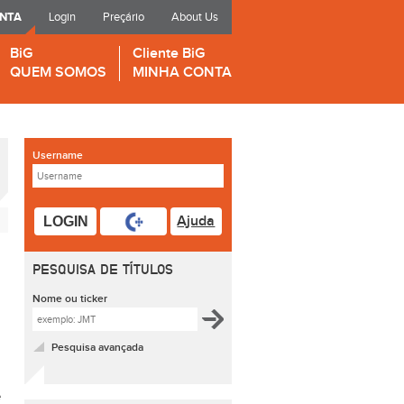
ONTA
Login
Preçário
About Us
BiG
Cliente BiG
QUEM SOMOS
MINHA CONTA
Username
Ajuda
LOGIN
PESQUISA DE TÍTULOS
Nome ou ticker
Pesquisa avançada
e