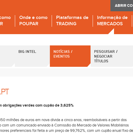
ABRIR C
 como
Onde e como
Plataformas de
Informação de
IR
POUPAR
TRADING
MERCADOS
BIG INTEL
NOTÍCIAS /
PESQUISAR /
EVENTOS
NEGOCIAR
TÍTULOS
.PT
em obrigações verdes com cupão de 3,625%
50 milhões de euros em nova dívida a cinco anos, reembolsáveis a partir dos
rdo com um comunicado enviado à Comissão do Mercado de Valores Mobiliários
ores preferenciais foi feita a um preço de 99,762%, com um cupão anual fixo d