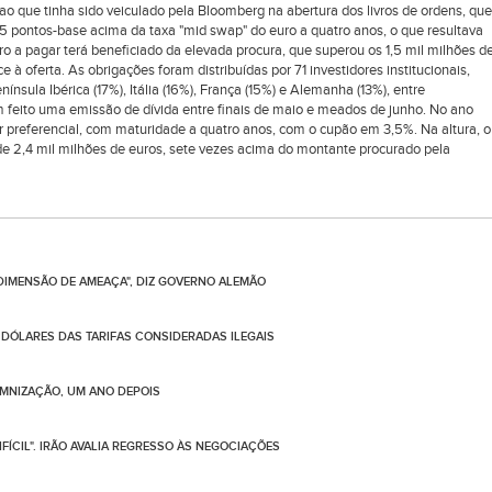
 ao que tinha sido veiculado pela Bloomberg na abertura dos livros de ordens, que
25 pontos-base acima da taxa "mid swap" do euro a quatro anos, o que resultava
o a pagar terá beneficiado da elevada procura, que superou os 1,5 mil milhões d
 à oferta. As obrigações foram distribuídas por 71 investidores institucionais,
nínsula Ibérica (17%), Itália (16%), França (15%) e Alemanha (13%), entre
feito uma emissão de dívida entre finais de maio e meados de junho. No ano
 preferencial, com maturidade a quatro anos, com o cupão em 3,5%. Na altura, o
de 2,4 mil milhões de euros, sete vezes acima do montante procurado pela
 DIMENSÃO DE AMEAÇA", DIZ GOVERNO ALEMÃO
 DÓLARES DAS TARIFAS CONSIDERADAS ILEGAIS
EMNIZAÇÃO, UM ANO DEPOIS
FÍCIL". IRÃO AVALIA REGRESSO ÀS NEGOCIAÇÕES