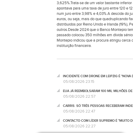
3,625%.Trata-se de um valor bastante inferior
apontava para uma taxa de juro entre 120 e 1
num juro entre 3,98% e 4,03%.A descida do jur
euros, ou seja, mais do que quadruplicando face
distribuidos por Reino Unido e Irlanda (19%), Pe
outros.Desde 2024 que o Banco Montepio tem 
passado colocou 350 milhões em dívida sénior
Montepio indicou que a procura atingiu cerca 
instituição financeira.
INCIDENTE COM DRONE EM LEIPZIG É "NOVA
05/08/2026 23:15
EUA JÁ REEMBOLSARAM 100 MIL MILHÕES DE
05/08/2026 22:57
CARRIS: SÓ TRÊS PESSOAS RECEBERAM IND
05/08/2026 22:47
CONTACTO COM LÍDER SUPREMO É "MUITO DI
05/08/2026 22:27