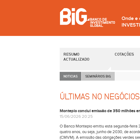
Onde e
INVEST
RESUMO
COTAÇÕES
ACTUALIZADO
NOTICIAS
SEMINÁRIOS B
i
G
ÚLTIMAS NO NEGÓCIOS
Montepio conclui emissão de 350 milhões 
15/06/2026 20:25
O Banco Montepio emitiu esta segunda-feira 3
quatro anos, ou seja, junho de 2030, de aco
(CMVM). A emissão das obrigações verdes seni