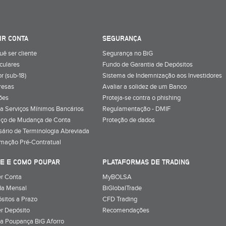
IR CONTA
SEGURANÇA
uê ser cliente
Segurança no BiG
iculares
Fundo de Garantia de Depósitos
r (sub-18)
Sistema de Indemnização aos Investidores
resas
Avaliar a solidez de um Banco
ões
Proteja-se contra o phishing
a Serviços Mínimos Bancários
Regulamentação - DMIF
iço de Mudança de Conta
Proteção de dados
sário de Terminologia Abreviada
rmação Pré-Contratual
E E COMO POUPAR
PLATAFORMAS DE TRADING
r Conta
MyBOLSA
a Mensal
BiGlobalTrade
sitos a Prazo
CFD Trading
r Depósito
Recomendações
a Poupança BiG Aforro