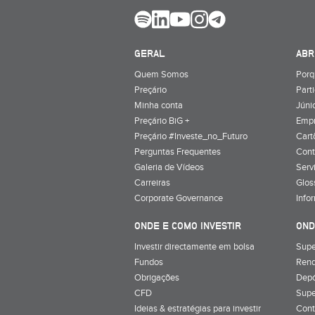
GERAL
ABR
Quem Somos
Porq
Preçário
Part
Minha conta
Júnio
Preçário BiG +
Emp
Preçário #Investe_no_Futuro
Cart
Perguntas Frequentes
Cont
Galeria de Vídeos
Serv
Carreiras
Glos
Corporate Governance
Info
ONDE E COMO INVESTIR
OND
Investir directamente em bolsa
Supe
Fundos
Rend
Obrigações
Depó
CFD
Supe
Ideias & estratégias para investir
Cont