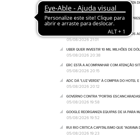
ICNF TRAVA A VOLTA A PORTUGAL NA MATA 
05/08/2026 21:53
"RALLY" DE WALL STREET TROPEÇA SOB PRE
05/08/2026 21:18
TELEFONEMAS E JORNALISTAS CHAMADOS AO 
05/08/2026 21:01
UBER QUER INVESTIR 10 MIL MILHÕES DE D
05/08/2026 20:38
ERC ESTÁ A ACOMPANHAR COM ATENÇÃO SIT
05/08/2026 20:15
ADC DÁ "LUZ VERDE" À COMPRA DO HOTEL 
05/08/2026 20:12
GOVERNO CONTRA "PORTAS ESCANCARADAS" 
05/08/2026 19:58
GOOGLE REORGANIZA EQUIPAS DE IA PARA
05/08/2026 19:52
RUI RIO CRITICA CAPITALISMO QUE "AGRAV
05/08/2026 19:23