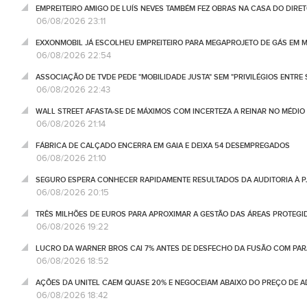
EMPREITEIRO AMIGO DE LUÍS NEVES TAMBÉM FEZ OBRAS NA CASA DO DIRET
06/08/2026 23:11
EXXONMOBIL JÁ ESCOLHEU EMPREITEIRO PARA MEGAPROJETO DE GÁS EM
06/08/2026 22:54
ASSOCIAÇÃO DE TVDE PEDE "MOBILIDADE JUSTA" SEM "PRIVILÉGIOS ENTRE 
06/08/2026 22:43
WALL STREET AFASTA-SE DE MÁXIMOS COM INCERTEZA A REINAR NO MÉDIO 
06/08/2026 21:14
FÁBRICA DE CALÇADO ENCERRA EM GAIA E DEIXA 54 DESEMPREGADOS
06/08/2026 21:10
SEGURO ESPERA CONHECER RAPIDAMENTE RESULTADOS DA AUDITORIA À P
06/08/2026 20:15
TRÊS MILHÕES DE EUROS PARA APROXIMAR A GESTÃO DAS ÁREAS PROTEG
06/08/2026 19:22
LUCRO DA WARNER BROS CAI 7% ANTES DE DESFECHO DA FUSÃO COM PA
06/08/2026 18:52
AÇÕES DA UNITEL CAEM QUASE 20% E NEGOCEIAM ABAIXO DO PREÇO DE 
06/08/2026 18:42