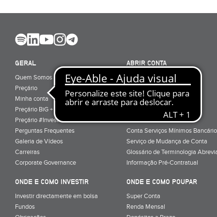
GERAL
ABRIR CONTA
Quem Somos
Porquê ser cliente
Preçário
Particulares
Minha conta
Júnior (sub-18)
Preçário BiG +
Empresas
Preçário #Investe_no_Futuro
Cartões
Perguntas Frequentes
Conta Serviços Mínimos Bancário
Galeria de Vídeos
Serviço de Mudança de Conta
Carreiras
Glossário de Terminologia Abrevi
Corporate Governance
Informação Pré-Contratual
ONDE E COMO INVESTIR
ONDE E COMO POUPAR
Investir directamente em bolsa
Super Conta
Fundos
Renda Mensal