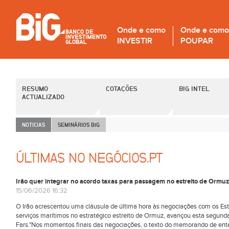
Onde e como
Onde e como
INVESTIR
POUPAR
RESUMO
COTAÇÕES
BIG INTEL
ACTUALIZADO
NOTICIAS
SEMINÁRIOS B
i
G
ÚLTIMAS NO NEGÓCIOS.PT
Irão quer integrar no acordo taxas para passagem no estreito de Ormuz
15/06/2026 16:32
O Irão acrescentou uma cláusula de última hora às negociações com os Est
serviços marítimos no estratégico estreito de Ormuz, avançou esta segunda-
Fars."Nos momentos finais das negociações, o texto do memorando de ente