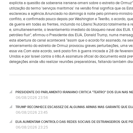
explícita a questão da soberania iraniana-omani sobre o estreito de Ormuz"
utilização do termo 'serviços marítimos' na versão final significa que os Es
esclareceu a agência.Anunciado no domingo à noite pelo primeiro-ministro
conflito, e confirmado pouco depois por Washington e Teerão, o acordo, que
da guerra em todas as frentes, incluindo no Líbano."Autorizo totalmente a 
e, simultaneamente, o levantamento imediato do bloqueio naval dos EUA.
petróleo fluir", afirmou o Presidente dos EUA, Donald Trump, numa mensag
esta abertura do canal acontecerá "assim que o acordo for assinado, na sex
encerramento do estreito de Ormuz provocou graves perturbações, uma vez
essa via.Com este acordo, será posto fim à guerra iniciada a 28 de feverei
Unidos e por Israel contra o Irão.A assinatura oficial do documento está prev
delegações ainda vão realizar reuniões preparatórias, faltando também disc
PRESIDENTE DO PARLAMENTO IRANIANO CRITICA "TEATRO" DOS EUA NAS 
06/08/2026 23:56
TRUMP RECONHECE ESCASSEZ DE ALGUMAS ARMAS MAS GARANTE QUE EUA
06/08/2026 23:45
EUA AUMENTAM CONTROLO DAS REDES SOCIAIS DE ESTRANGEIROS QUE PE
06/08/2026 23:25