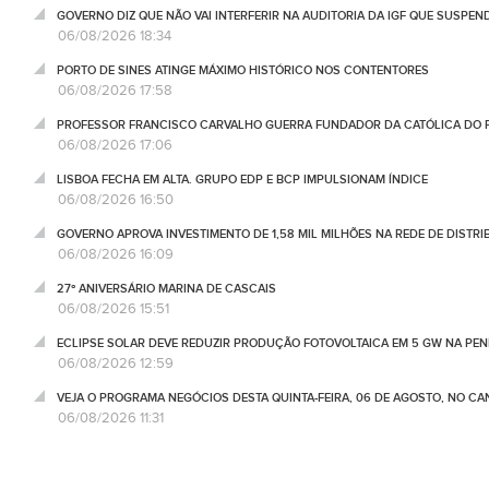
GOVERNO DIZ QUE NÃO VAI INTERFERIR NA AUDITORIA DA IGF QUE SUSPEN
06/08/2026 18:34
PORTO DE SINES ATINGE MÁXIMO HISTÓRICO NOS CONTENTORES
06/08/2026 17:58
PROFESSOR FRANCISCO CARVALHO GUERRA FUNDADOR DA CATÓLICA DO 
06/08/2026 17:06
LISBOA FECHA EM ALTA. GRUPO EDP E BCP IMPULSIONAM ÍNDICE
06/08/2026 16:50
GOVERNO APROVA INVESTIMENTO DE 1,58 MIL MILHÕES NA REDE DE DISTRIB
06/08/2026 16:09
27º ANIVERSÁRIO MARINA DE CASCAIS
06/08/2026 15:51
ECLIPSE SOLAR DEVE REDUZIR PRODUÇÃO FOTOVOLTAICA EM 5 GW NA PENÍ
06/08/2026 12:59
VEJA O PROGRAMA NEGÓCIOS DESTA QUINTA-FEIRA, 06 DE AGOSTO, NO C
06/08/2026 11:31