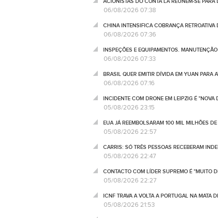
ACIONISTAS DO CONTA LÁ REÚNEM-SE PARA
06/08/2026 07:38
CHINA INTENSIFICA COBRANÇA RETROATIVA
06/08/2026 07:36
INSPEÇÕES E EQUIPAMENTOS. MANUTENÇÃO D
06/08/2026 07:33
BRASIL QUER EMITIR DÍVIDA EM YUAN PARA 
06/08/2026 07:16
INCIDENTE COM DRONE EM LEIPZIG É "NOVA
05/08/2026 23:15
EUA JÁ REEMBOLSARAM 100 MIL MILHÕES DE
05/08/2026 22:57
CARRIS: SÓ TRÊS PESSOAS RECEBERAM IND
05/08/2026 22:47
CONTACTO COM LÍDER SUPREMO É "MUITO DI
05/08/2026 22:27
ICNF TRAVA A VOLTA A PORTUGAL NA MATA 
05/08/2026 21:53