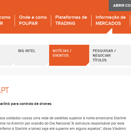
ABRIR C
 como
Onde e como
Plataformas de
Informação de
IR
POUPAR
TRADING
MERCADOS
BIG INTEL
NOTÍCIAS /
PESQUISAR /
EVENTOS
NEGOCIAR
TÍTULOS
.PT
tarlink para controlo de drones
aos soldados russos uma rede de satélites superior à norte-americana Starlink
nia no Kremlin por ocasião do Dia Nacional."A estrutura responsável por este
nferior à Starlink e talvez seja até superior em alguns aspetos", disse Vladimir