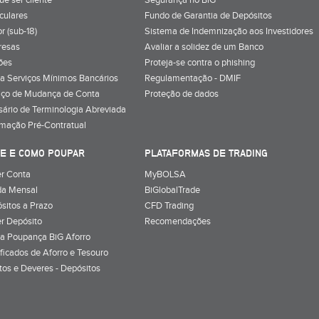
iculares
Fundo de Garantia de Depósitos
r (sub-18)
Sistema de Indemnização aos Investidores
resas
Avaliar a solidez de um Banco
ões
Proteja-se contra o phishing
a Serviços Mínimos Bancários
Regulamentação - DMIF
iço de Mudança de Conta
Proteção de dados
sário de Terminologia Abreviada
rmação Pré-Contratual
E E COMO POUPAR
PLATAFORMAS DE TRADING
r Conta
MyBOLSA
a Mensal
BiGlobalTrade
sitos a Prazo
CFD Trading
r Depósito
Recomendações
a Poupança BiG Aforro
ificados de Aforro e Tesouro
itos e Deveres - Depósitos