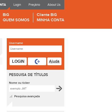
ONTA
Login
Preçário
About Us
BiG
Cliente BiG
QUEM SOMOS
MINHA CONTA
Username
Ajuda
LOGIN
PESQUISA DE TÍTULOS
Nome ou ticker
Pesquisa avançada