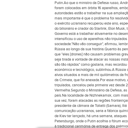
Putin.Ao que o ministro da Defesa russo, Andr
foram colocados em órbita 16 aparelhos, embo
autoridades estão a trabalhar na sua ampliação
mais importante é que o problema foi resolvido
o exército ucraniano recuperou este ano, espec
do bilionário e criador do Starlink, Elon Musk, 
Governo está a trabalhar ativamente no desenv
intensificou o uso de aparelhos não tripulado
sociedade."Não vão conseguir", afirmou, lemb
Rússia ao longo da sua história.Quanto às pe
que "eles [drones] não causam problemas graves
seja tirada a vontade de atacar as nossas ins
são tão rápidos" como gostaria, mas recordo
económico e tecnológico, sublinhou.A Rússia c
alvos situados a mais de mil quilómetros da f
da Crimeia, que foi anexada.Por esse motivo,
tripulados, cancelou pela primeira vez desde 
Vermelha.Segundo o Ministério da Defesa, as 
país.Na localidade de Nizhnekamsk, com mais
sua vez, foram atacadas as regiões fronteiriç
presidente da câmara de Toliatti (Samara), Il
comunicação ucranianos, seria a fábrica químic
de Kiev ter lançado, há uma semana, ataques 
Petersburgo, onde o Putin acolhia o fórum eco
à tradicional cerimónia de entrega dos prémio