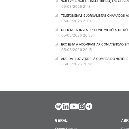
"RALLY" DE WALL STREET TROPEÇA SOB PRE
05/08/2026 21:18
TELEFONEMAS E JORNALISTAS CHAMADOS AO 
05/08/2026 21:01
UBER QUER INVESTIR 10 MIL MILHÕES DE D
05/08/2026 20:38
ERC ESTÁ A ACOMPANHAR COM ATENÇÃO SIT
05/08/2026 20:15
ADC DÁ "LUZ VERDE" À COMPRA DO HOTEL 
05/08/2026 20:12
GERAL
ABR
Quem Somos
Porq