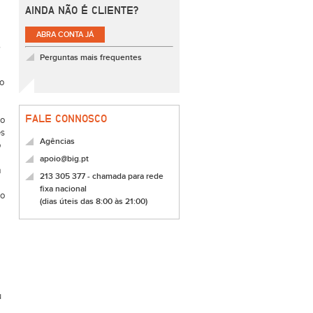
AINDA NÃO É CLIENTE?
ABRA CONTA JÁ
,
Perguntas mais frequentes
no
FALE CONNOSCO
lo
es
Agências
o
apoio@big.pt
m
213 305 377 - chamada para rede
fixa nacional
ão
(dias úteis das 8:00 às 21:00)
u