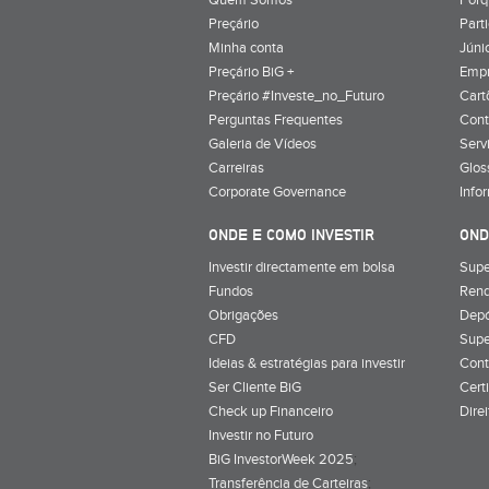
Preçário
Part
Minha conta
Júnio
Preçário BiG +
Emp
Preçário #Investe_no_Futuro
Cart
Perguntas Frequentes
Cont
Galeria de Vídeos
Serv
Carreiras
Glos
Corporate Governance
Info
ONDE E COMO INVESTIR
OND
Investir directamente em bolsa
Supe
Fundos
Rend
Obrigações
Depó
CFD
Supe
Ideias & estratégias para investir
Cont
Ser Cliente BiG
Cert
Check up Financeiro
Dire
Investir no Futuro
BiG InvestorWeek 2025
;
Transferência de Carteiras
;