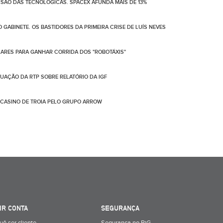
SSÃO DAS TECNOLÓGICAS. SPACEX AFUNDA MAIS DE 13%
GABINETE. OS BASTIDORES DA PRIMEIRA CRISE DE LUÍS NEVES
ÓLARES PARA GANHAR CORRIDA DOS "ROBOTÁXIS"
UAÇÃO DA RTP SOBRE RELATÓRIO DA IGF
E CASINO DE TROIA PELO GRUPO ARROW
IR CONTA
SEGURANÇA
uê ser cliente
Segurança no BiG