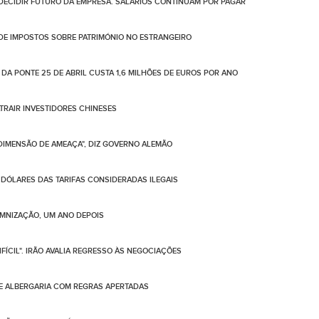
 DECIDIR FUTURO DA EMPRESA. SALÁRIOS CONTINUAM POR PAGAR
 DE IMPOSTOS SOBRE PATRIMÓNIO NO ESTRANGEIRO
A PONTE 25 DE ABRIL CUSTA 1,6 MILHÕES DE EUROS POR ANO
ATRAIR INVESTIDORES CHINESES
 DIMENSÃO DE AMEAÇA", DIZ GOVERNO ALEMÃO
 DÓLARES DAS TARIFAS CONSIDERADAS ILEGAIS
EMNIZAÇÃO, UM ANO DEPOIS
FÍCIL". IRÃO AVALIA REGRESSO ÀS NEGOCIAÇÕES
DE ALBERGARIA COM REGRAS APERTADAS