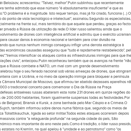
éi Beloúsov, acrescentou: "Talvez, melhor".Putin sublinhou que recentemente
ra tenha admitido que esse número "é absolutamente insuficiente" e que as
."O problema é a magnitude. Isto requer tempo, mas já foi criado, funciona (...) O
 do ponto de vista tecnológico e intelectual", assinalou.Segundo os especialistas
ialmente na frente sul, mais território do que aquele que perdeu, graças ao facto
ter privado a Rússia da utilização da rede.O líder russo salientou ainda que o
olvimento de drones com inteligência artificial e admitiu que o exército ucrania
s para causar danos à economia nacional e também para criar divisão na
rando que nunca nenhum inimigo conseguiu infligir uma derrota estratégica à
rdas económicas causadas assegurou que "tudo é rapidamente restabelecido", pe
"."Iremos intensificar os ataques contra as infraestruturas inimigas para que lh
talações civis", antecipou.Putin reconheceu também que os avanços na frente "nã
u que a Rússia combate a NATO, um rival com um grande desenvolvimento
elebrou hoje o seu feriado nacional sob várias ameaças de drones, que atingira
ronteira com a Ucrânia, e no meio da operação inimiga para bloquear a península
 a Câmara Municipal de Moscovo, que afirmou ter abatido dezasseis aparelhos n
2003 o tradicional concerto para comemorar o Dia da Rússia na Praça
defesas antiaéreas russas abateram esta noite 231 drones em quinze regiões do
 de 200.000 habitantes, foram igualmente suspensas todas as festividades.Por
as de Belgorod, Briansk e Kursk, a zona banhada pelo Mar Cáspio e a Crimeia.O
iá Sujich, também informou sobre danos numa fábrica que, segundo os meios de
a Toliattikauchuk, ligada ao setor militar.Todos estes ataques ocorreram depois
massivos contra "a retaguarda profunda" na segunda cidade do país, São
nómico mais importante do ano neste país.Como é tradição, o líder russo presidi
s estatais no Kremlin, na qual apelou à "unidade e ao patriotismo" como "os