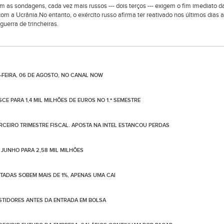
m as sondagens, cada vez mais russos --- dois terços --- exigem o fim imediato d
com a Ucrânia.No entanto, o exército russo afirma ter reativado nos últimos dias a
uerra de trincheiras.
-FEIRA, 06 DE AGOSTO, NO CANAL NOW
CE PARA 1,4 MIL MILHÕES DE EUROS NO 1.º SEMESTRE
ERCEIRO TRIMESTRE FISCAL. APOSTA NA INTEL ESTANCOU PERDAS
 JUNHO PARA 2,58 MIL MILHÕES
OTADAS SOBEM MAIS DE 1%, APENAS UMA CAI
ESTIDORES ANTES DA ENTRADA EM BOLSA