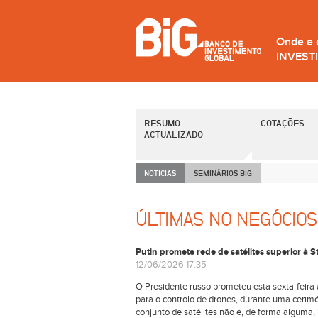
Onde e
INVEST
RESUMO
COTAÇÕES
ACTUALIZADO
NOTICIAS
SEMINÁRIOS B
i
G
ÚLTIMAS NO NEGÓCIOS
Putin promete rede de satélites superior à S
12/06/2026 17:35
O Presidente russo prometeu esta sexta-feira 
para o controlo de drones, durante uma cerimó
conjunto de satélites não é, de forma alguma, i