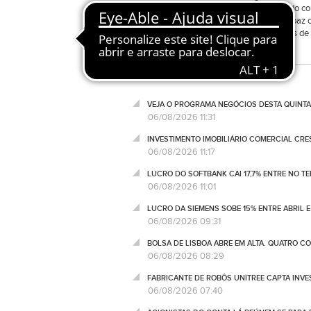
principais valores" do povo russo.De acordo co
hostilidades e o início de negociações de paz 
sua ofensiva no Donbass, após seis meses de g
VEJA O PROGRAMA NEGÓCIOS DESTA QUINTA
06/08/2026 11:31
INVESTIMENTO IMOBILIÁRIO COMERCIAL CRES
06/08/2026 11:17
LUCRO DO SOFTBANK CAI 17,7% ENTRE NO T
06/08/2026 11:01
LUCRO DA SIEMENS SOBE 15% ENTRE ABRIL E
06/08/2026 09:31
BOLSA DE LISBOA ABRE EM ALTA. QUATRO C
06/08/2026 08:29
FABRICANTE DE ROBÔS UNITREE CAPTA INV
06/08/2026 07:40