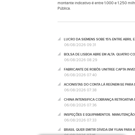
montante indicativo é entre 1.000 e 1.250 mil
Pública.
LUCRO DA SIEMENS SOBE 15% ENTRE ABRIL E
06/08/2026 09:31
BOLSA DE LISBOA ABRE EM ALTA. QUATRO C
06/08/2026 08:29
FABRICANTE DE ROBÔS UNITREE CAPTA INV
06/08/2026 07:40
ACIONISTAS DO CONTA LÁ REÚNEM-SE PARA
06/08/2026 07:38
CHINA INTENSIFICA COBRANÇA RETROATIVA
06/08/2026 07:36
INSPEÇÕES E EQUIPAMENTOS. MANUTENÇÃO D
06/08/2026 07:33
BRASIL QUER EMITIR DÍVIDA EM YUAN PARA 