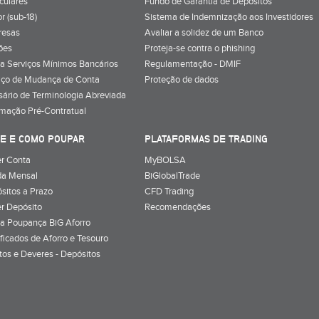
iculares
Fundo de Garantia de Depósitos
r (sub-18)
Sistema de Indemnização aos Investidores
resas
Avaliar a solidez de um Banco
ões
Proteja-se contra o phishing
a Serviços Mínimos Bancários
Regulamentação - DMIF
iço de Mudança de Conta
Proteção de dados
sário de Terminologia Abreviada
rmação Pré-Contratual
E E COMO POUPAR
PLATAFORMAS DE TRADING
r Conta
MyBOLSA
a Mensal
BiGlobalTrade
sitos a Prazo
CFD Trading
r Depósito
Recomendações
a Poupança BiG Aforro
ificados de Aforro e Tesouro
itos e Deveres - Depósitos