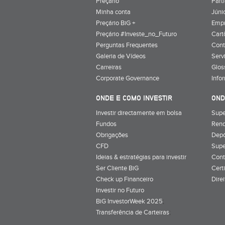
Preçário
Part
Minha conta
Júnio
Preçário BiG +
Emp
Preçário #Investe_no_Futuro
Cart
Perguntas Frequentes
Cont
Galeria de Vídeos
Serv
Carreiras
Glos
Corporate Governance
Info
ONDE E COMO INVESTIR
OND
Investir directamente em bolsa
Supe
Fundos
Rend
Obrigações
Depó
CFD
Supe
Ideias & estratégias para investir
Cont
Ser Cliente BiG
Cert
Check up Financeiro
Dire
Investir no Futuro
BiG InvestorWeek 2025
;
Transferência de Carteiras
;