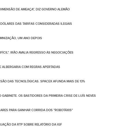
 DIMENSÃO DE AMEAÇA", DIZ GOVERNO ALEMÃO
 DÓLARES DAS TARIFAS CONSIDERADAS ILEGAIS
EMNIZAÇÃO, UM ANO DEPOIS
FÍCIL". IRÃO AVALIA REGRESSO ÀS NEGOCIAÇÕES
DE ALBERGARIA COM REGRAS APERTADAS
SSÃO DAS TECNOLÓGICAS. SPACEX AFUNDA MAIS DE 13%
GABINETE. OS BASTIDORES DA PRIMEIRA CRISE DE LUÍS NEVES
ÓLARES PARA GANHAR CORRIDA DOS "ROBOTÁXIS"
UAÇÃO DA RTP SOBRE RELATÓRIO DA IGF