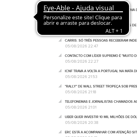
06/08/2026 07:16
INCIDENTE COM DRONE EM LEIPZIG É "NOVA
05/08/2026 23:15
EUA JÁ REEMBOLSARAM 100 MIL MILHÕES DE
05/08/2026 22:57
CARRIS: SÓ TRÊS PESSOAS RECEBERAM IND
05/08/2026 22:47
CONTACTO COM LÍDER SUPREMO É "MUITO DI
05/08/2026 22:27
ICNF TRAVA A VOLTA A PORTUGAL NA MATA 
05/08/2026 21:53
"RALLY" DE WALL STREET TROPEÇA SOB PRE
05/08/2026 21:18
TELEFONEMAS E JORNALISTAS CHAMADOS AO 
05/08/2026 21:01
UBER QUER INVESTIR 10 MIL MILHÕES DE D
05/08/2026 20:38
ERC ESTÁ A ACOMPANHAR COM ATENÇÃO SIT