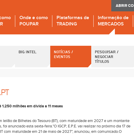
ABRIR C
 como
Onde e como
Plataformas de
Informação de
IR
POUPAR
TRADING
MERCADOS
BIG INTEL
NOTÍCIAS /
PESQUISAR /
EVENTOS
NEGOCIAR
TÍTULOS
.PT
é 1.250 milhões em dívida a 11 meses
 um leilão de Bilhetes do Tesouro (BT), com maturidade em 2027 e um montante
, foi anunciado esta sexta-feira."O IGCP, E.P.E. vai realizar no próximo dia 17 de
de BT com maturidade em 21 de maio de 2027", anunciou, em comunicado.O