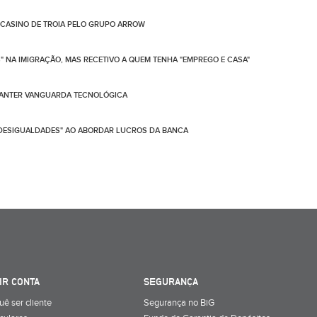
E CASINO DE TROIA PELO GRUPO ARROW
NA IMIGRAÇÃO, MAS RECETIVO A QUEM TENHA "EMPREGO E CASA"
 MANTER VANGUARDA TECNOLÓGICA
A DESIGUALDADES" AO ABORDAR LUCROS DA BANCA
IR CONTA
SEGURANÇA
uê ser cliente
Segurança no BiG