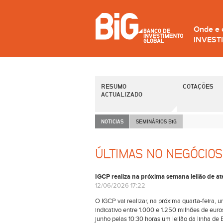
Onde e
INVEST
RESUMO
COTAÇÕES
ACTUALIZADO
NOTICIAS
SEMINÁRIOS B
i
G
ÚLTIMAS NO NEGÓCIOS
IGCP realiza na próxima semana leilão de at
12/06/2026 17:22
O IGCP vai realizar, na próxima quarta-feira,
indicativo entre 1.000 e 1.250 milhões de euros
junho pelas 10:30 horas um leilão da linha 