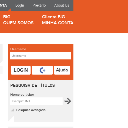
ONTA
Login
Preçário
About Us
BiG
Cliente BiG
QUEM SOMOS
MINHA CONTA
Username
Ajuda
LOGIN
PESQUISA DE TÍTULOS
Nome ou ticker
Pesquisa avançada