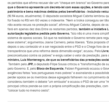
os partidos que afirma recusar dar um "cheque em branco" ao Governo para 
que o Governo apresente um decreto-lei com essas opções, e tendo como
património e bens máximos detidos pelos beneficiários - incluindo veícu
(16.114 euros, atualmente). O deputado socialista Miguel Cabrita lembrou que
foi fixado no RSI em 60 vezes o indexante. "Nem a troika conseguiu ser tão 
não aceita recuos na proteção social", afirmou Miguel Cabrita, depois de os
fará em apenas dez dias.Entre os restantes partidos,
também a Iniciativa 
autorização legislativa pedida pelo Governo.
"Isto não é uma mera simpli
sistema de apoios sociais. Só que na realidade o Governo remete para reg
esse sistema", argumentou Joana Carneiro, pelos liberais. "Esta proposta 
depois o seu conteúdo vir a ser negociado entre o PSD e o Chega fora da es
transparência que uma reforma desta dimensão exigia", acusou. Pelo
Livre
preconceituoso contra os pobres" e exigiu saber o valor da prestação, para
ministro, Luís Montenegro, de que os beneficiários das prestações socia
Também pelo
JPP,
o deputado Filipe Sousa criticou a "transformação da s
pelo Governo. E, pelo
Bloco de Esquerda
, Fabian Figueiredo acusou o Gov
exigências feitas "aos portugueses mais pobres" e assinalando a possibil
perder apoios se os membros desse agregado falharem no cumprimento das
considerou também o debate "um embuste" e acusou o PSD de ser uma "mu
principal crítica prende-se com a própria simplificação das prestações, co
"colocar tudo no mesmo cesto".