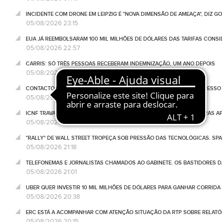
INCIDENTE COM DRONE EM LEIPZIG É "NOVA DIMENSÃO DE AMEAÇA", DIZ 
05/08/2026 23:15
EUA JÁ REEMBOLSARAM 100 MIL MILHÕES DE DÓLARES DAS TARIFAS CONSI
05/08/2026 22:57
CARRIS: SÓ TRÊS PESSOAS RECEBERAM INDEMNIZAÇÃO, UM ANO DEPOIS
05/08/2026 22:47
CONTACTO COM LÍDER SUPREMO É "MUITO DIFÍCIL". IRÃO AVALIA REGRESS
05/08/2026 22:27
ICNF TRAVA A VOLTA A PORTUGAL NA MATA DE ALBERGARIA COM REGRAS A
05/08/2026 21:53
"RALLY" DE WALL STREET TROPEÇA SOB PRESSÃO DAS TECNOLÓGICAS. SPA
05/08/2026 21:18
TELEFONEMAS E JORNALISTAS CHAMADOS AO GABINETE. OS BASTIDORES DA
05/08/2026 21:01
UBER QUER INVESTIR 10 MIL MILHÕES DE DÓLARES PARA GANHAR CORRIDA
05/08/2026 20:38
ERC ESTÁ A ACOMPANHAR COM ATENÇÃO SITUAÇÃO DA RTP SOBRE RELATÓR
05/08/2026 20:15