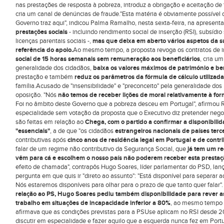
nas prestações de resposta à pobreza, introduz a obrigação e aceitação de
cria um canal de denúncias de fraude."Esta matéria é obviamente possível
Governo traz aqui", indicou Palma Ramalho, nesta sexta-feira, na apresent
prestações sociais
- incluindo rendimento social de inserção (RSI), subsídi
licenças parentais sociais -,
mas que deixa em aberto vários aspetos da s
referência do apoio.
Ao mesmo tempo, a proposta revoga os contratos de in
social de 15 horas semanais sem remuneração aos beneficiários
, cria u
generalidade dos cidadãos,
baixa os valores máximos de património e b
prestação e também
reduz os parâmetros da fórmula de cálculo utilizada
família.Acusado de "insensibilidade" e "preconceito" pela generalidade dos 
oposição. "Nós
não temos de receber lições de moral relativamente à fo
Foi no âmbito deste Governo que a pobreza desceu em Portugal", afirmou 
especialidade sem votação da proposta que o Executivo diz pretender neg
são feitas em relação ao
Chega, com o partido a confirmar a disponibilid
"essenciais"
, a de que "os cidadãos
estrangeiros nacionais de países terc
contributivas após
cinco anos de residência legal em Portugal e de contr
falar de um regime não contributivo da Segurança Social, que
já tem um re
vêm para cá e escolhem o nosso país não poderem receber esta presta
efeito de chamada", contrapôs Hugo Soares, líder parlamentar do PSD, lan
pergunta em que quis ir "direto ao assunto": "Está disponível para separar a
Nós estaremos disponíveis para olhar para o prazo de que tanto quer falar"
relação ao PS, Hugo Soares pediu também disponibilidade para rever a
trabalho em situações de incapacidade inferior a 80%
, ao mesmo tempo qu
afirmava que as condições previstas para a PSUse aplicam no RSI desde 201
discutir em especialidade e fazer aquilo que a esquerda nunca fez em Portu