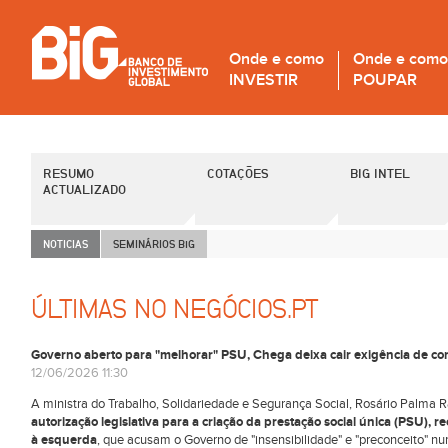
Onde e como
Onde e como
INVESTIR
POUPAR
RESUMO
COTAÇÕES
BIG INTEL
ACTUALIZADO
NOTICIAS
SEMINÁRIOS B
i
G
ÚLTIMAS NO NEGÓCIOS.PT
Governo aberto para "melhorar" PSU, Chega deixa cair exigência de con
12/06/2026 11:30
A ministra do Trabalho, Solidariedade e Segurança Social, Rosário Palma
autorização legislativa para a criação da prestação social única (PSU), 
à esquerda
, que acusam o Governo de "insensibilidade" e "preconceito" nu