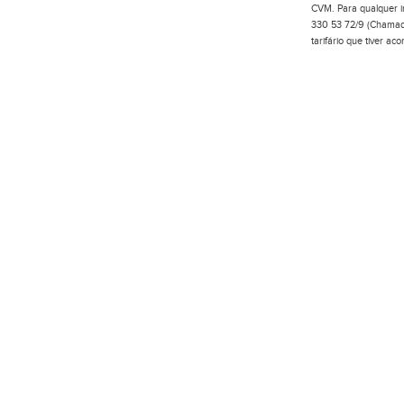
CVM. Para qualquer in
330 53 72/9 (Chamada
tarifário que tiver a