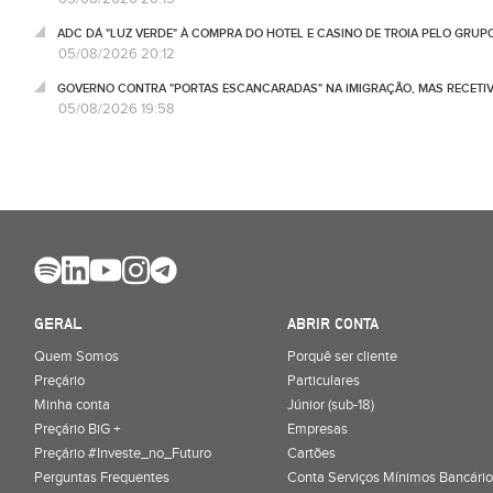
ADC DÁ "LUZ VERDE" À COMPRA DO HOTEL E CASINO DE TROIA PELO GRU
05/08/2026 20:12
GOVERNO CONTRA "PORTAS ESCANCARADAS" NA IMIGRAÇÃO, MAS RECETIV
05/08/2026 19:58
GERAL
ABRIR CONTA
Quem Somos
Porquê ser cliente
Preçário
Particulares
Minha conta
Júnior (sub-18)
Preçário BiG +
Empresas
Preçário #Investe_no_Futuro
Cartões
Perguntas Frequentes
Conta Serviços Mínimos Bancário