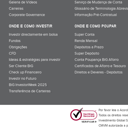
Galeria de Vídeos
Serviço de Mudança de Conta
Carreiras
Glossário de Terminologia Abrevi
Corporate Governance
Informação Pré-Contratual
ONDE E COMO INVESTIR
ONDE E COMO POUPAR
Investir directamente em bolsa
Super Conta
Fundos
Renda Mensal
Obrigações
Depósitos a Prazo
CFD
Super Depósito
Ideias & estratégias para investir
Conta Poupança BiG Aforro
Ser Cliente BiG
Certificados de Aforro e Tesouro
Check up Financeiro
Direitos e Deveres - Depósitos
Investir no Futuro
BiG InvestorWeek 2025
;
Transferência de Carteiras
;
Por favor leia o
Acord
Todos os direitos res
Investimento Global S
CMVM autorizada a pr