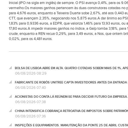
Inicial (IPO na sigla em inglês) de sempre. O PSI avança 0,41%, para os 9
vermelho.Os maiores ganhos pertencem às duas construtoras cotadas no pri
para 4,676 euros, enquanto a Teixeira Duarte sobe 2,67%, até aos 0,443 
CTT, que avançam 2,35%, negociando nos 5,875 euros.A dar ânimo ao PSI
1,83% para 0,9336 euros, a EDPR, que valoriza 1,46% para 13,93 euros, ou
17,80 euros.A impedir maiores ganhos no índice, a Galp tomba 3,18%, para
crude, enquanto a REN recua 0,29%, para 3,49 euros, a Nos, que ontem bril
0,02%, para os 4,481 euros.
BOLSA DE LISBOA ABRE EM ALTA. QUATRO COTADAS SOBEM MAIS DE 1%, AP
06/08/2026 08:29
FABRICANTE DE ROBÔS UNITREE CAPTA INVESTIDORES ANTES DA ENTRADA
06/08/2026 07:40
ACIONISTAS DO CONTA LÁ REÚNEM-SE PARA DECIDIR FUTURO DA EMPRESA
06/08/2026 07:38
CHINA INTENSIFICA COBRANÇA RETROATIVA DE IMPOSTOS SOBRE PATRIMÓ
06/08/2026 07:36
INSPEÇÕES E EQUIPAMENTOS. MANUTENÇÃO DA PONTE 25 DE ABRIL CUSTA