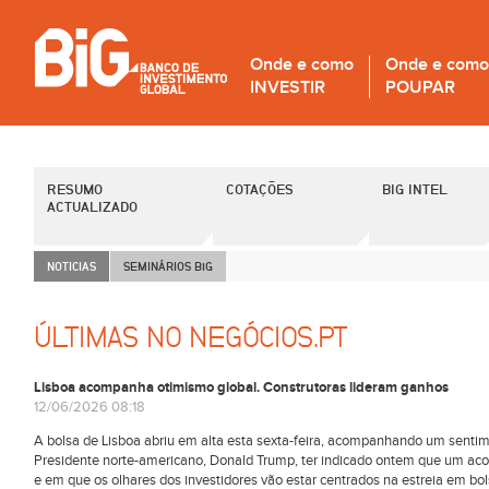
Onde e como
Onde e como
INVESTIR
POUPAR
RESUMO
COTAÇÕES
BIG INTEL
ACTUALIZADO
NOTICIAS
SEMINÁRIOS B
i
G
ÚLTIMAS NO NEGÓCIOS.PT
Lisboa acompanha otimismo global. Construtoras lideram ganhos
12/06/2026 08:18
A bolsa de Lisboa abriu em alta esta sexta-feira, acompanhando um sentim
Presidente norte-americano, Donald Trump, ter indicado ontem que um aco
e em que os olhares dos investidores vão estar centrados na estreia em bo