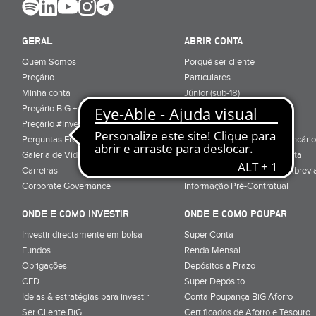
GERAL
ABRIR CONTA
Quem Somos
Porquê ser cliente
Preçário
Particulares
Minha conta
Júnior (sub-18)
Preçário BiG +
Empresas
Preçário #Investe_no_Futuro
Cartões
Perguntas Frequentes
Conta Serviços Mínimos Bancário
Galeria de Vídeos
Serviço de Mudança de Conta
Carreiras
Glossário de Terminologia Abrevi
Corporate Governance
Informação Pré-Contratual
ONDE E COMO INVESTIR
ONDE E COMO POUPAR
Investir directamente em bolsa
Super Conta
Fundos
Renda Mensal
Obrigações
Depósitos a Prazo
CFD
Super Depósito
Ideias & estratégias para investir
Conta Poupança BiG Aforro
Ser Cliente BiG
Certificados de Aforro e Tesouro