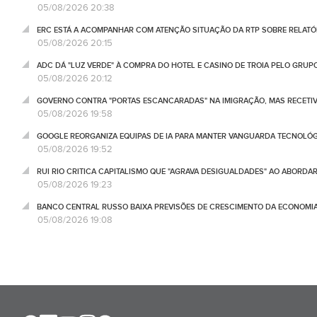
05/08/2026 20:38
ERC ESTÁ A ACOMPANHAR COM ATENÇÃO SITUAÇÃO DA RTP SOBRE RELATÓR
05/08/2026 20:15
ADC DÁ "LUZ VERDE" À COMPRA DO HOTEL E CASINO DE TROIA PELO GRU
05/08/2026 20:12
GOVERNO CONTRA "PORTAS ESCANCARADAS" NA IMIGRAÇÃO, MAS RECETIV
05/08/2026 19:58
GOOGLE REORGANIZA EQUIPAS DE IA PARA MANTER VANGUARDA TECNOLÓ
05/08/2026 19:52
RUI RIO CRITICA CAPITALISMO QUE "AGRAVA DESIGUALDADES" AO ABORD
05/08/2026 19:23
BANCO CENTRAL RUSSO BAIXA PREVISÕES DE CRESCIMENTO DA ECONOMIA
05/08/2026 19:08