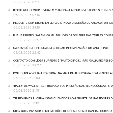
06/08/2026 07:33
BRASIL QUER EMITIR DÍVIDA EM YUAN PARA ATRAIR INVESTIDORES CHINESE
06/08/2026 07:16
INCIDENTE COM DRONE EM LEIPZIG É "NOVA DIMENSÃO DE AMEAÇA", DIZ 
05/08/2026 23:15
EUA JÁ REEMBOLSARAM 100 MIL MILHÕES DE DÓLARES DAS TARIFAS CONSI
05/08/2026 22:57
CARRIS: SÓ TRÊS PESSOAS RECEBERAM INDEMNIZAÇÃO, UM ANO DEPOIS
05/08/2026 22:47
CONTACTO COM LÍDER SUPREMO É "MUITO DIFÍCIL". IRÃO AVALIA REGRESS
05/08/2026 22:27
ICNF TRAVA A VOLTA A PORTUGAL NA MATA DE ALBERGARIA COM REGRAS A
05/08/2026 21:53
"RALLY" DE WALL STREET TROPEÇA SOB PRESSÃO DAS TECNOLÓGICAS. SPA
05/08/2026 21:18
TELEFONEMAS E JORNALISTAS CHAMADOS AO GABINETE. OS BASTIDORES DA
05/08/2026 21:01
UBER QUER INVESTIR 10 MIL MILHÕES DE DÓLARES PARA GANHAR CORRIDA