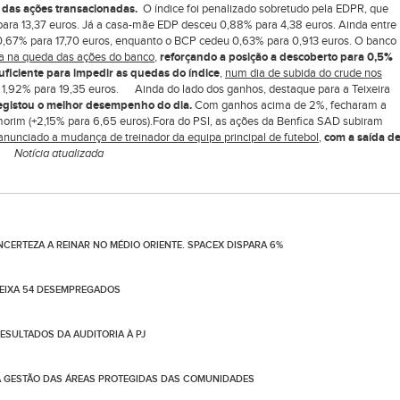
e das ações transacionadas.
O índice foi penalizado sobretudo pela EDPR, que
para 13,37 euros. Já a casa-mãe EDP desceu 0,88% para 4,38 euros. Ainda entre
0,67% para 17,70 euros, enquanto o BCP cedeu 0,63% para 0,913 euros. O banco
ta na queda das ações do banco
,
reforçando a posição a descoberto para 0,5%
uficiente para impedir as quedas do índice
,
num dia de subida do crude nos
u 1,92% para 19,35 euros. Ainda do lado dos ganhos, destaque para a Teixeira
egistou o melhor desempenho do dia.
Com ganhos acima de 2%, fecharam a
Amorim (+2,15% para 6,65 euros).Fora do PSI, as ações da Benfica SAD subiram
anunciado a mudança de treinador da equipa principal de futebol
,
com a saída d
va.
Notícia atualizada
NCERTEZA A REINAR NO MÉDIO ORIENTE. SPACEX DISPARA 6%
DEIXA 54 DESEMPREGADOS
SULTADOS DA AUDITORIA À PJ
A GESTÃO DAS ÁREAS PROTEGIDAS DAS COMUNIDADES