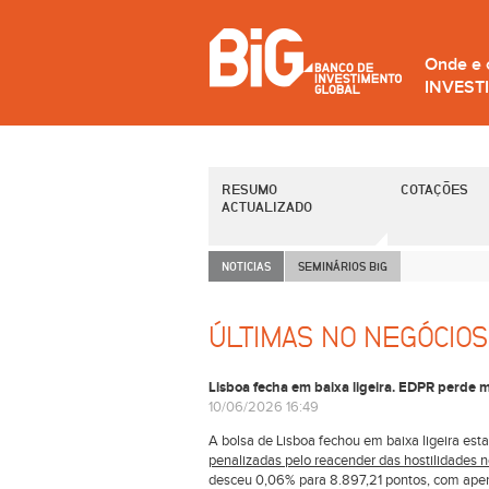
Onde e
INVEST
RESUMO
COTAÇÕES
ACTUALIZADO
NOTICIAS
SEMINÁRIOS B
i
G
ÚLTIMAS NO NEGÓCIOS
Lisboa fecha em baixa ligeira. EDPR perde 
10/06/2026 16:49
A bolsa de Lisboa fechou em baixa ligeira esta
penalizadas pelo reacender das hostilidades n
desceu 0,06% para 8.897,21 pontos, com apena