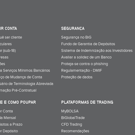
IR CONTA
SEGURANÇA
uê ser cliente
Segurança no BiG
iculares
Fundo de Garantia de Depósitos
r (sub-18)
Sistema de Indemnização aos Investidores
resas
Avaliar a solidez de um Banco
ões
Proteja-se contra o phishing
a Serviços Mínimos Bancários
Regulamentação - DMIF
iço de Mudança de Conta
Proteção de dados
sário de Terminologia Abreviada
rmação Pré-Contratual
E E COMO POUPAR
PLATAFORMAS DE TRADING
r Conta
MyBOLSA
a Mensal
BiGlobalTrade
sitos a Prazo
CFD Trading
r Depósito
Recomendações