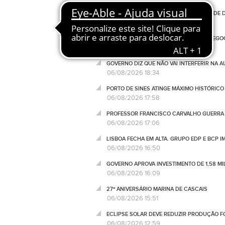
LUCRO DA WARNER BROS CAI 7% ANTES DE
06/08/2026 18:52
AÇÕES DA UNITEL CAEM QUASE 20% E NEGO
06/08/2026 18:42
GOVERNO DIZ QUE NÃO VAI INTERFERIR NA 
06/08/2026 18:34
PORTO DE SINES ATINGE MÁXIMO HISTÓRIC
06/08/2026 17:58
PROFESSOR FRANCISCO CARVALHO GUERRA 
06/08/2026 17:06
LISBOA FECHA EM ALTA. GRUPO EDP E BCP 
06/08/2026 16:50
GOVERNO APROVA INVESTIMENTO DE 1,58 MIL
06/08/2026 16:09
27º ANIVERSÁRIO MARINA DE CASCAIS
06/08/2026 15:51
ECLIPSE SOLAR DEVE REDUZIR PRODUÇÃO FO
06/08/2026 12:59