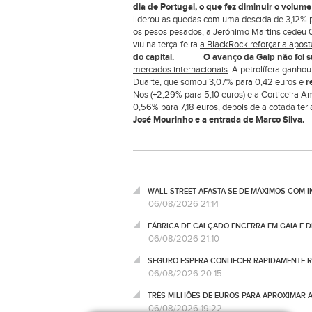
dia de Portugal, o que fez diminuir o volum
liderou as quedas com uma descida de 3,12% 
os pesos pesados, a Jerónimo Martins cedeu 
viu na terça-feira
a BlackRock reforçar a apos
do capital.
O avanço da Galp não foi s
mercados internacionais
. A petrolífera ganho
Duarte, que somou 3,07% para 0,42 euros e
r
Nos (+2,29% para 5,10 euros) e a Corticeira 
0,56% para 7,18 euros, depois de a cotada ter
José Mourinho e a entrada de Marco Sil
WALL STREET AFASTA-SE DE MÁXIMOS COM I
06/08/2026 21:14
FÁBRICA DE CALÇADO ENCERRA EM GAIA E 
06/08/2026 21:10
SEGURO ESPERA CONHECER RAPIDAMENTE RE
06/08/2026 20:15
TRÊS MILHÕES DE EUROS PARA APROXIMAR 
06/08/2026 19:22