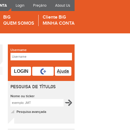
ONTA
Login
Preçário
About Us
BiG
Cliente BiG
QUEM SOMOS
MINHA CONTA
Username
Ajuda
LOGIN
PESQUISA DE TÍTULOS
Nome ou ticker
Pesquisa avançada