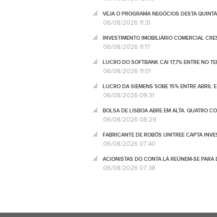
VEJA O PROGRAMA NEGÓCIOS DESTA QUINTA
06/08/2026 11:31
INVESTIMENTO IMOBILIÁRIO COMERCIAL CRES
06/08/2026 11:17
LUCRO DO SOFTBANK CAI 17,7% ENTRE NO T
06/08/2026 11:01
LUCRO DA SIEMENS SOBE 15% ENTRE ABRIL E
06/08/2026 09:31
BOLSA DE LISBOA ABRE EM ALTA. QUATRO C
06/08/2026 08:29
FABRICANTE DE ROBÔS UNITREE CAPTA INV
06/08/2026 07:40
ACIONISTAS DO CONTA LÁ REÚNEM-SE PARA
06/08/2026 07:38