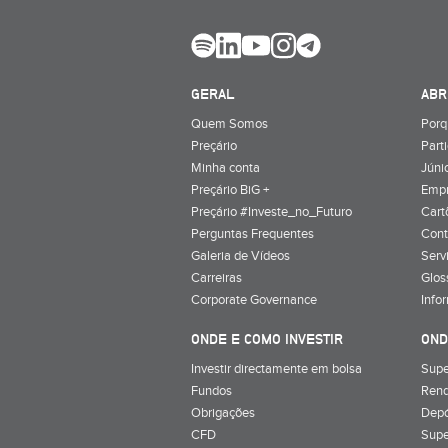
GERAL
ABR
Quem Somos
Porq
Preçário
Part
Minha conta
Júnio
Preçário BiG +
Emp
Preçário #Investe_no_Futuro
Cart
Perguntas Frequentes
Cont
Galeria de Vídeos
Serv
Carreiras
Glos
Corporate Governance
Info
ONDE E COMO INVESTIR
OND
Investir directamente em bolsa
Supe
Fundos
Rend
Obrigações
Depó
CFD
Supe