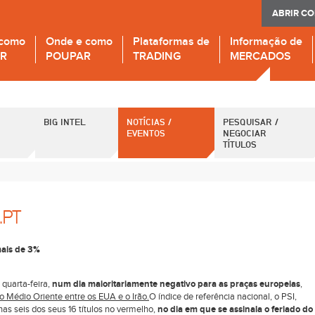
ABRIR C
 como
Onde e como
Plataformas de
Informação de
IR
POUPAR
TRADING
MERCADOS
BIG INTEL
NOTÍCIAS /
PESQUISAR /
EVENTOS
NEGOCIAR
TÍTULOS
.PT
mais de 3%
 quarta-feira,
num dia maioritariamente negativo para as praças europeias
,
o Médio Oriente entre os EUA e o Irão.
O índice de referência nacional, o PSI,
s seis dos seus 16 títulos no vermelho,
no dia em que se assinala o feriado do