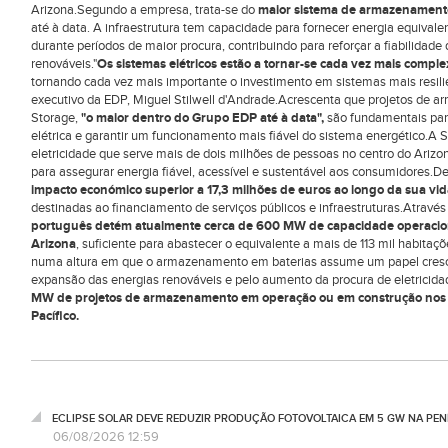
Arizona.Segundo a empresa, trata-se do
maior sistema de armazenamento
até à data.
A infraestrutura tem capacidade para fornecer energia equival
durante períodos de maior procura, contribuindo para reforçar a fiabilidade 
renováveis."
Os sistemas elétricos estão a tornar-se cada vez mais compl
tornando cada vez mais importante o investimento em sistemas mais resili
executivo da EDP, Miguel Stilwell d'Andrade.Acrescenta que projetos de 
Storage,
"o maior dentro do Grupo EDP até à data",
são fundamentais para 
elétrica e garantir um funcionamento mais fiável do sistema energético.A S
eletricidade que serve mais de dois milhões de pessoas no centro do Arizon
para assegurar energia fiável, acessível e sustentável aos consumidores.
impacto económico superior a 17,3 milhões de euros ao longo da sua vida
destinadas ao financiamento de serviços públicos e infraestruturas.Atrav
português detém atualmente cerca de 600 MW de capacidade operacion
Arizona
, suficiente para abastecer o equivalente a mais de 113 mil habita
numa altura em que o armazenamento em baterias assume um papel crescen
expansão das energias renováveis e pelo aumento da procura de eletricid
MW de projetos de armazenamento em operação ou em construção nos E
Pacífico.
ECLIPSE SOLAR DEVE REDUZIR PRODUÇÃO FOTOVOLTAICA EM 5 GW NA PENÍ
06/08/2026 12:59