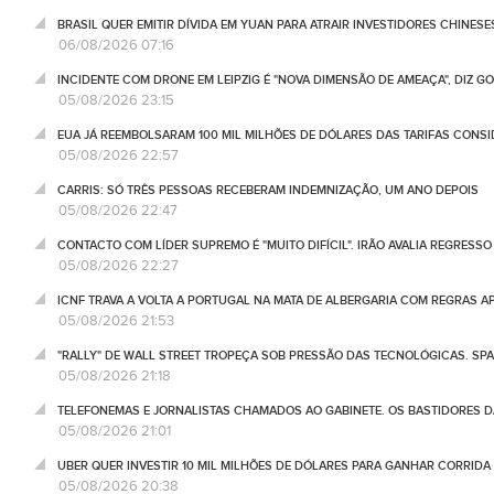
BRASIL QUER EMITIR DÍVIDA EM YUAN PARA ATRAIR INVESTIDORES CHINESE
06/08/2026 07:16
INCIDENTE COM DRONE EM LEIPZIG É "NOVA DIMENSÃO DE AMEAÇA", DIZ 
05/08/2026 23:15
EUA JÁ REEMBOLSARAM 100 MIL MILHÕES DE DÓLARES DAS TARIFAS CONSI
05/08/2026 22:57
CARRIS: SÓ TRÊS PESSOAS RECEBERAM INDEMNIZAÇÃO, UM ANO DEPOIS
05/08/2026 22:47
CONTACTO COM LÍDER SUPREMO É "MUITO DIFÍCIL". IRÃO AVALIA REGRESS
05/08/2026 22:27
ICNF TRAVA A VOLTA A PORTUGAL NA MATA DE ALBERGARIA COM REGRAS A
05/08/2026 21:53
"RALLY" DE WALL STREET TROPEÇA SOB PRESSÃO DAS TECNOLÓGICAS. SPA
05/08/2026 21:18
TELEFONEMAS E JORNALISTAS CHAMADOS AO GABINETE. OS BASTIDORES DA
05/08/2026 21:01
UBER QUER INVESTIR 10 MIL MILHÕES DE DÓLARES PARA GANHAR CORRIDA
05/08/2026 20:38