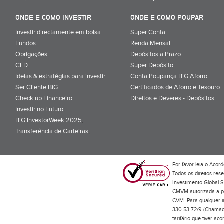
ONDE E COMO INVESTIR
ONDE E COMO POUPAR
Investir directamente em bolsa
Super Conta
Fundos
Renda Mensal
Obrigações
Depósitos a Prazo
CFD
Super Depósito
Ideias & estratégias para investir
Conta Poupança BiG Aforro
Ser Cliente BiG
Certificados de Aforro e Tesouro
Check up Financeiro
Direitos e Deveres - Depósitos
Investir no Futuro
BiG InvestorWeek 2025
;
Transferência de Carteiras
;
Por favor leia o
Acord
Todos os direitos res
Investimento Global S
CMVM autorizada a pr
CVM. Para qualquer in
330 53 72/9 (Chamada
tarifário que tiver a