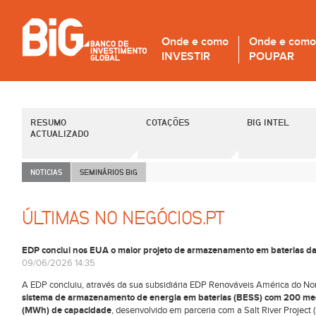
Onde e como
Onde e como
INVESTIR
POUPAR
RESUMO
COTAÇÕES
BIG INTEL
ACTUALIZADO
NOTICIAS
SEMINÁRIOS B
i
G
ÚLTIMAS NO NEGÓCIOS.PT
EDP conclui nos EUA o maior projeto de armazenamento em baterias da 
09/06/2026 14:35
A EDP concluiu, através da sua subsidiária EDP Renováveis América do Nor
sistema de armazenamento de energia em baterias (BESS) com 200 me
(MWh) de capacidade
, desenvolvido em parceria com a Salt River Project