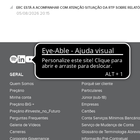
ERC ESTÁ A ACOMPANHAR COM ATENÇÃO SITUAÇÃO DA RTP SOBRE RELATÓR
05/08/2026 20:15
GERAL
ABRIR CONTA
Quem Somos
Porquê ser cliente
Preçário
Particulares
Minha conta
Júnior (sub-18)
Preçário BiG +
Empresas
Preçário #Investe_no_Futuro
Cartões
Perguntas Frequentes
Conta Serviços Mínimos Bancário
Galeria de Vídeos
Serviço de Mudança de Conta
Carreiras
Glossário de Terminologia Abrevi
Corporate Governance
Informação Pré-Contratual