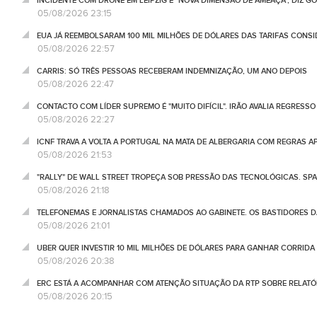
INCIDENTE COM DRONE EM LEIPZIG É "NOVA DIMENSÃO DE AMEAÇA", DIZ 
05/08/2026 23:15
EUA JÁ REEMBOLSARAM 100 MIL MILHÕES DE DÓLARES DAS TARIFAS CONSI
05/08/2026 22:57
CARRIS: SÓ TRÊS PESSOAS RECEBERAM INDEMNIZAÇÃO, UM ANO DEPOIS
05/08/2026 22:47
CONTACTO COM LÍDER SUPREMO É "MUITO DIFÍCIL". IRÃO AVALIA REGRESS
05/08/2026 22:27
ICNF TRAVA A VOLTA A PORTUGAL NA MATA DE ALBERGARIA COM REGRAS A
05/08/2026 21:53
"RALLY" DE WALL STREET TROPEÇA SOB PRESSÃO DAS TECNOLÓGICAS. SPA
05/08/2026 21:18
TELEFONEMAS E JORNALISTAS CHAMADOS AO GABINETE. OS BASTIDORES DA
05/08/2026 21:01
UBER QUER INVESTIR 10 MIL MILHÕES DE DÓLARES PARA GANHAR CORRIDA
05/08/2026 20:38
ERC ESTÁ A ACOMPANHAR COM ATENÇÃO SITUAÇÃO DA RTP SOBRE RELATÓR
05/08/2026 20:15