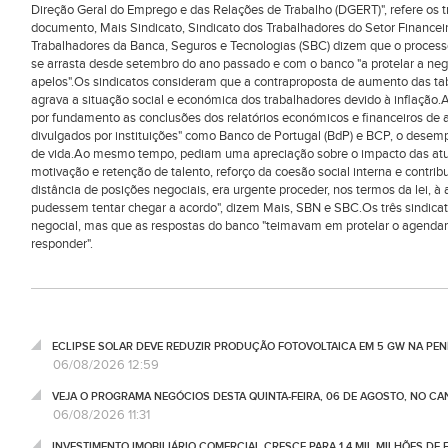
Direção Geral do Emprego e das Relações de Trabalho (DGERT)", refere os 
documento, Mais Sindicato, Sindicato dos Trabalhadores do Setor Financeir
Trabalhadores da Banca, Seguros e Tecnologias (SBC) dizem que o process
se arrasta desde setembro do ano passado e com o banco "a protelar a n
apelos".Os sindicatos consideram que a contraproposta de aumento das tab
agrava a situação social e económica dos trabalhadores devido à inflaçã
por fundamento as conclusões dos relatórios económicos e financeiros de a
divulgados por instituições" como Banco de Portugal (BdP) e BCP, o desem
de vida.Ao mesmo tempo, pediam uma apreciação sobre o impacto das atu
motivação e retenção de talento, reforço da coesão social interna e contribui
distância de posições negociais, era urgente proceder, nos termos da lei, à
pudessem tentar chegar a acordo", dizem Mais, SBN e SBC.Os três sindic
negocial, mas que as respostas do banco "teimavam em protelar o agenda
responder".
ECLIPSE SOLAR DEVE REDUZIR PRODUÇÃO FOTOVOLTAICA EM 5 GW NA PENÍ
06/08/2026 12:59
VEJA O PROGRAMA NEGÓCIOS DESTA QUINTA-FEIRA, 06 DE AGOSTO, NO C
06/08/2026 11:31
INVESTIMENTO IMOBILIÁRIO COMERCIAL CRESCE PARA 1,4 MIL MILHÕES DE 