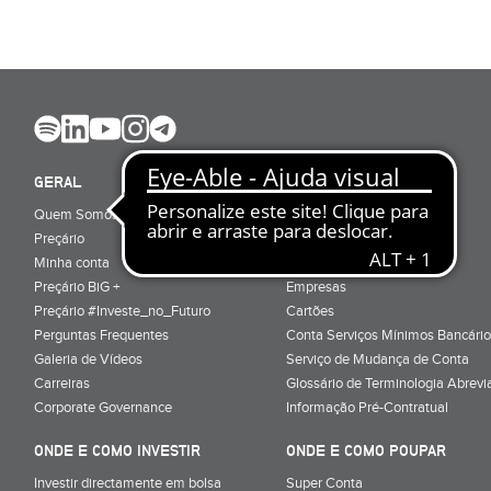
GERAL
ABRIR CONTA
Quem Somos
Porquê ser cliente
Preçário
Particulares
Minha conta
Júnior (sub-18)
Preçário BiG +
Empresas
Preçário #Investe_no_Futuro
Cartões
Perguntas Frequentes
Conta Serviços Mínimos Bancário
Galeria de Vídeos
Serviço de Mudança de Conta
Carreiras
Glossário de Terminologia Abrevi
Corporate Governance
Informação Pré-Contratual
ONDE E COMO INVESTIR
ONDE E COMO POUPAR
Investir directamente em bolsa
Super Conta