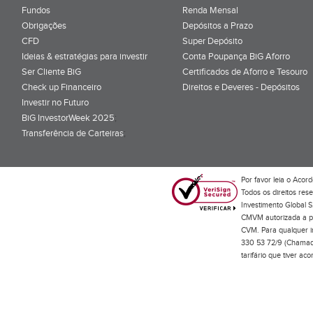
Fundos
Renda Mensal
Obrigações
Depósitos a Prazo
CFD
Super Depósito
Ideias & estratégias para investir
Conta Poupança BiG Aforro
Ser Cliente BiG
Certificados de Aforro e Tesouro
Check up Financeiro
Direitos e Deveres - Depósitos
Investir no Futuro
BiG InvestorWeek 2025
;
Transferência de Carteiras
;
Por favor leia o
Acord
Todos os direitos res
Investimento Global S
CMVM autorizada a pr
CVM. Para qualquer in
330 53 72/9 (Chamada
tarifário que tiver a