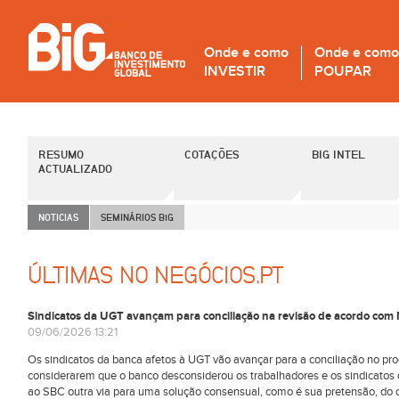
Onde e como
Onde e como
INVESTIR
POUPAR
RESUMO
COTAÇÕES
BIG INTEL
ACTUALIZADO
NOTICIAS
SEMINÁRIOS B
i
G
ÚLTIMAS NO NEGÓCIOS.PT
Sindicatos da UGT avançam para conciliação na revisão de acordo com
09/06/2026 13:21
Os sindicatos da banca afetos à UGT vão avançar para a conciliação no p
considerarem que o banco desconsiderou os trabalhadores e os sindicatos
ao SBC outra via para uma solução consensual, como é sua pretensão, do q