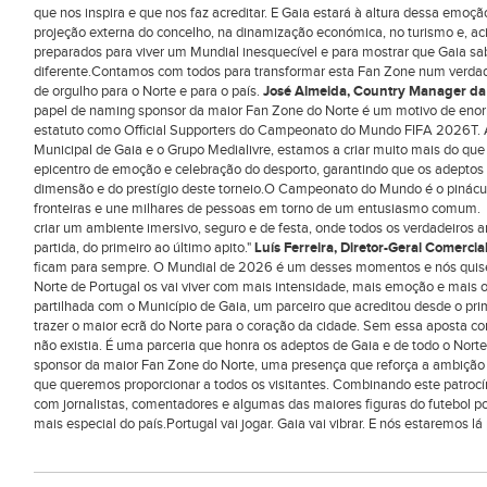
que nos inspira e que nos faz acreditar. E Gaia estará à altura dessa emoçã
projeção externa do concelho, na dinamização económica, no turismo e, a
preparados para viver um Mundial inesquecível e para mostrar que Gaia sab
diferente.Contamos com todos para transformar esta Fan Zone num verdad
de orgulho para o Norte e para o país.
José Almeida, Country Manager da
papel de naming sponsor da maior Fan Zone do Norte é um motivo de enor
estatuto como Official Supporters do Campeonato do Mundo FIFA 2026T. 
Municipal de Gaia e o Grupo Medialivre, estamos a criar muito mais do qu
epicentro de emoção e celebração do desporto, garantindo que os adeptos 
dimensão e do prestígio deste torneio.O Campeonato do Mundo é o pinácul
fronteiras e une milhares de pessoas em torno de um entusiasmo comum. 
criar um ambiente imersivo, seguro e de festa, onde todos os verdadeiros
partida, do primeiro ao último apito."
Luís Ferreira, Diretor-Geral Comerci
ficam para sempre. O Mundial de 2026 é um desses momentos e nós quise
Norte de Portugal os vai viver com mais intensidade, mais emoção e mais
partilhada com o Município de Gaia, um parceiro que acreditou desde o pr
trazer o maior ecrã do Norte para o coração da cidade. Sem essa aposta co
não existia. É uma parceria que honra os adeptos de Gaia e de todo o Nort
sponsor da maior Fan Zone do Norte, uma presença que reforça a ambição 
que queremos proporcionar a todos os visitantes. Combinando este patroc
com jornalistas, comentadores e algumas das maiores figuras do futebol p
mais especial do país.Portugal vai jogar. Gaia vai vibrar. E nós estaremos l