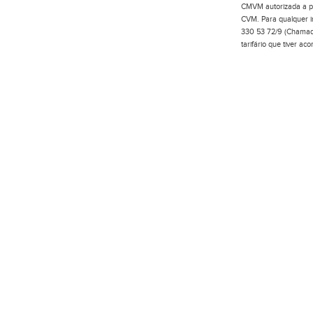
CMVM autorizada a pr
CVM. Para qualquer in
330 53 72/9 (Chamada
tarifário que tiver a