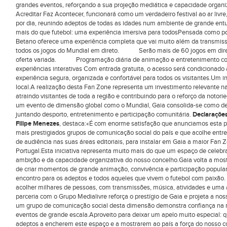
grandes eventos, reforçando a sua projeção mediática e capacidade organi
Acreditar Faz Acontecer, funcionará como um verdadeiro festival ao ar livre
por dia, reunindo adeptos de todas as idades num ambiente de grande entu
mais do que futebol: uma experiência imersiva para todosPensada como po
Betano oferece uma experiência completa que vai muito além da trans
todos os jogos do Mundial em direto. Serão mais de 60 jogos em d
oferta variada. Programação diária de animação e entretenimento 
experiências interativas Com entrada gratuita, o acesso será condicionado
experiência segura, organizada e confortável para todos os visitantes.Um 
local.A realização desta Fan Zone representa um investimento relevante na 
atraindo visitantes de toda a região e contribuindo para o reforço da notor
um evento de dimensão global como o Mundial, Gaia consolida-se como desti
juntando desporto, entretenimento e participação comunitária.
Declaraçõe
Filipe Menezes
, destaca:«É com enorme satisfação que anunciamos esta p
mais prestigiados grupos de comunicação social do país e que acolhe entre 
de audiência nas suas áreas editoriais, para instalar em Gaia a maior Fan
Portugal.Esta iniciativa representa muito mais do que um espaço de celebr
ambição e da capacidade organizativa do nosso concelho.Gaia volta a mostr
de criar momentos de grande animação, convivência e participação popul
encontro para os adeptos e todos aqueles que vivem o futebol com paixão.
acolher milhares de pessoas, com transmissões, música, atividades e uma 
parceria com o Grupo Medialivre reforça o prestígio de Gaia e projeta a no
um grupo de comunicação social desta dimensão demonstra confiança na n
eventos de grande escala.Aproveito para deixar um apelo muito especial: 
adeptos a encherem este espaço e a mostrarem ao país a força do nosso 