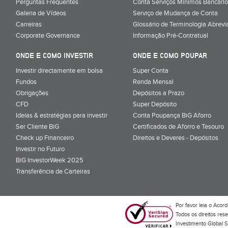
Perguntas Frequentes
Conta Serviços Mínimos Bancário
Galeria de Vídeos
Serviço de Mudança de Conta
Carreiras
Glossário de Terminologia Abrevi
Corporate Governance
Informação Pré-Contratual
ONDE E COMO INVESTIR
ONDE E COMO POUPAR
Investir directamente em bolsa
Super Conta
Fundos
Renda Mensal
Obrigações
Depósitos a Prazo
CFD
Super Depósito
Ideias & estratégias para investir
Conta Poupança BiG Aforro
Ser Cliente BiG
Certificados de Aforro e Tesouro
Check up Financeiro
Direitos e Deveres - Depósitos
Investir no Futuro
BiG InvestorWeek 2025
;
Transferência de Carteiras
;
Por favor leia o
Acord
Todos os direitos res
Investimento Global S