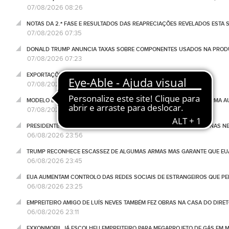
07/08/2026 08:26
NOTAS DA 2.ª FASE E RESULTADOS DAS REAPRECIAÇÕES REVELADOS ESTA S
07/08/2026 07:35
DONALD TRUMP ANUNCIA TAXAS SOBRE COMPONENTES USADOS NA PRODUÇ
07/08/2026 07:23
EXPORTAÇÕES DA CHINA CRESCEM 17,8% EM JULHO
07/08/2026 07:19
MODELO DE IA DA META INVADIU SISTEMA DE OUTRA EMPRESA DE FORMA 
07/08/2026 07:15
PRESIDENTE DO PARLAMENTO IRANIANO CRITICA "TEATRO" DOS EUA NAS 
06/08/2026 23:56
TRUMP RECONHECE ESCASSEZ DE ALGUMAS ARMAS MAS GARANTE QUE EUA
06/08/2026 23:45
EUA AUMENTAM CONTROLO DAS REDES SOCIAIS DE ESTRANGEIROS QUE PE
06/08/2026 23:25
EMPREITEIRO AMIGO DE LUÍS NEVES TAMBÉM FEZ OBRAS NA CASA DO DIRET
06/08/2026 23:11
EXXONMOBIL JÁ ESCOLHEU EMPREITEIRO PARA MEGAPROJETO DE GÁS EM