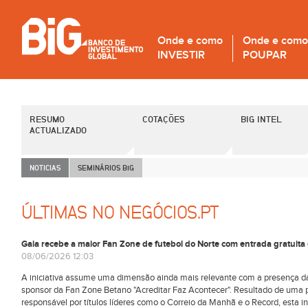
Onde e como
Onde e como
INVESTIR
POUPAR
RESUMO
COTAÇÕES
BIG INTEL
ACTUALIZADO
NOTICIAS
SEMINÁRIOS B
i
G
ÚLTIMAS NO NEGÓCIOS.PT
Gaia recebe a maior Fan Zone de futebol do Norte com entrada gratuita 
08/06/2026 12:03
A iniciativa assume uma dimensão ainda mais relevante com a presença 
sponsor da Fan Zone Betano "Acreditar Faz Acontecer". Resultado de uma p
responsável por títulos líderes como o Correio da Manhã e o Record, esta ini