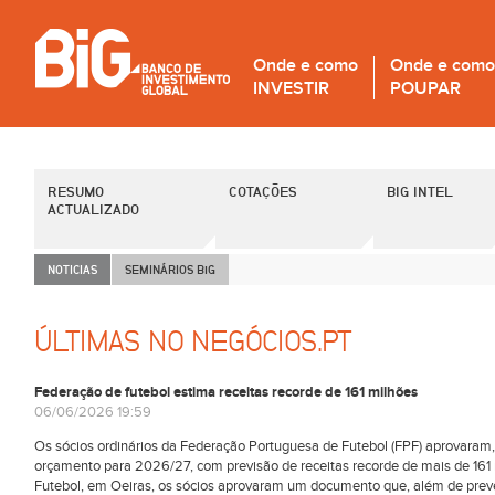
Onde e como
Onde e como
INVESTIR
POUPAR
RESUMO
COTAÇÕES
BIG INTEL
ACTUALIZADO
NOTICIAS
SEMINÁRIOS B
i
G
ÚLTIMAS NO NEGÓCIOS.PT
Federação de futebol estima receitas recorde de 161 milhões
06/06/2026 19:59
Os sócios ordinários da Federação Portuguesa de Futebol (FPF) aprovaram,
orçamento para 2026/27, com previsão de receitas recorde de mais de 161
Futebol, em Oeiras, os sócios aprovaram um documento que, além de prever