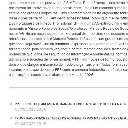
igualmente num saldo positivo de 2,8 ME, que Pedro Proença considerou "r
orçamento foi aprovado de forma consistente. Este é um caminho que esta
estabelece grandes propósitos. Tudo é contemplado neste orçamento robust
disse o presidente da FPF, em declarações no final.Foram igualmente ratifi
Liga Portuguesa de Futebol Profissional (LPFP), numa AG extraordinária em 
honorário a Marcelo Rebelo de Sousa."O professor Marcelo Rebelo de Sous
nesta AG. Há um reconhecimento transversal da importância do desporto 
referências do nosso país e Marcelo Rebelo de Sousa foi um grande embai
que tinha, seja masculino ou feminino", expressou o dirigente federativo.
foi certificada, pela primeira vez, com a norma internacional de sistema de 
normas de qualidade, de segurança da informação e ambiental."As normas
último ano e sucedeu de forma normal. A FPF afirmou-se de forma robusta 
denso, que obrigou à alteração do modelo organizacional. Todos foram ca
internacionais, que deixam a FPF como a primeira federação certificada com
a convicção e expectativas altas para o Mundial2026.
PRESIDENTE DO PARLAMENTO IRANIANO CRITICA "TEATRO" DOS EUA NAS 
06/08/2026 23:56
TRUMP RECONHECE ESCASSEZ DE ALGUMAS ARMAS MAS GARANTE QUE EUA
06/08/2026 23:45