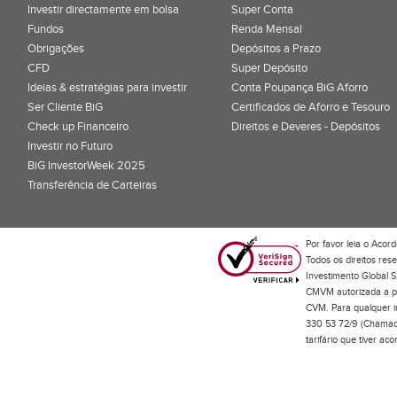
Investir directamente em bolsa
Super Conta
Fundos
Renda Mensal
Obrigações
Depósitos a Prazo
CFD
Super Depósito
Ideias & estratégias para investir
Conta Poupança BiG Aforro
Ser Cliente BiG
Certificados de Aforro e Tesouro
Check up Financeiro
Direitos e Deveres - Depósitos
Investir no Futuro
BiG InvestorWeek 2025
;
Transferência de Carteiras
;
Por favor leia o
Acord
Todos os direitos res
Investimento Global S
CMVM autorizada a pr
CVM. Para qualquer in
330 53 72/9 (Chamada
tarifário que tiver a