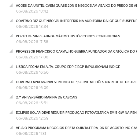
AÇÕES DA UNITEL CAEM QUASE 20% E NEGOCEIAM ABAIXO DO PREÇO DE 
06/08/2026 18:42
GOVERNO DIZ QUE NÃO VAI INTERFERIR NA AUDITORIA DA IGF QUE SUSPEN
06/08/2026 18:34
PORTO DE SINES ATINGE MÁXIMO HISTÓRICO NOS CONTENTORES
06/08/2026 17:58
PROFESSOR FRANCISCO CARVALHO GUERRA FUNDADOR DA CATÓLICA DO 
06/08/2026 17:06
LISBOA FECHA EM ALTA. GRUPO EDP E BCP IMPULSIONAM ÍNDICE
06/08/2026 16:50
GOVERNO APROVA INVESTIMENTO DE 1,58 MIL MILHÕES NA REDE DE DISTRIB
06/08/2026 16:09
27º ANIVERSÁRIO MARINA DE CASCAIS
06/08/2026 15:51
ECLIPSE SOLAR DEVE REDUZIR PRODUÇÃO FOTOVOLTAICA EM 5 GW NA PENÍ
06/08/2026 12:59
VEJA O PROGRAMA NEGÓCIOS DESTA QUINTA-FEIRA, 06 DE AGOSTO, NO C
06/08/2026 11:31