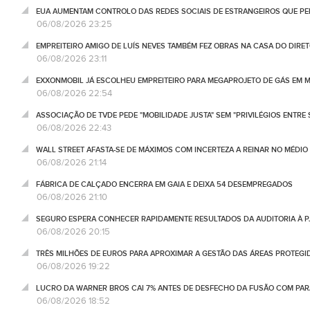
EUA AUMENTAM CONTROLO DAS REDES SOCIAIS DE ESTRANGEIROS QUE PE
06/08/2026 23:25
EMPREITEIRO AMIGO DE LUÍS NEVES TAMBÉM FEZ OBRAS NA CASA DO DIRET
06/08/2026 23:11
EXXONMOBIL JÁ ESCOLHEU EMPREITEIRO PARA MEGAPROJETO DE GÁS EM
06/08/2026 22:54
ASSOCIAÇÃO DE TVDE PEDE "MOBILIDADE JUSTA" SEM "PRIVILÉGIOS ENTRE 
06/08/2026 22:43
WALL STREET AFASTA-SE DE MÁXIMOS COM INCERTEZA A REINAR NO MÉDIO 
06/08/2026 21:14
FÁBRICA DE CALÇADO ENCERRA EM GAIA E DEIXA 54 DESEMPREGADOS
06/08/2026 21:10
SEGURO ESPERA CONHECER RAPIDAMENTE RESULTADOS DA AUDITORIA À P
06/08/2026 20:15
TRÊS MILHÕES DE EUROS PARA APROXIMAR A GESTÃO DAS ÁREAS PROTEG
06/08/2026 19:22
LUCRO DA WARNER BROS CAI 7% ANTES DE DESFECHO DA FUSÃO COM PA
06/08/2026 18:52