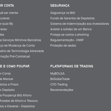
IR CONTA
SEGURANÇA
uê ser cliente
Segurança no BiG
iculares
Fundo de Garantia de Depósitos
r (sub-18)
Sistema de Indemnização aos Investidores
resas
Avaliar a solidez de um Banco
ões
Proteja-se contra o phishing
a Serviços Mínimos Bancários
Regulamentação - DMIF
iço de Mudança de Conta
Proteção de dados
sário de Terminologia Abreviada
rmação Pré-Contratual
E E COMO POUPAR
PLATAFORMAS DE TRADING
r Conta
MyBOLSA
a Mensal
BiGlobalTrade
sitos a Prazo
CFD Trading
r Depósito
Recomendações
a Poupança BiG Aforro
ificados de Aforro e Tesouro
itos e Deveres - Depósitos