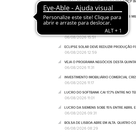
LISBOA FECHA EM ALTA. GRUPO EDP E BCP 
06/08/2026 16:50
GOVERNO APROVA INVESTIMENTO DE 1,58 MIL
06/08/2026 16:09
27º ANIVERSÁRIO MARINA DE CASCAIS
06/08/2026 15:51
ECLIPSE SOLAR DEVE REDUZIR PRODUÇÃO FO
06/08/2026 12:59
VEJA O PROGRAMA NEGÓCIOS DESTA QUINTA
06/08/2026 11:31
INVESTIMENTO IMOBILIÁRIO COMERCIAL CRES
06/08/2026 11:17
LUCRO DO SOFTBANK CAI 17,7% ENTRE NO T
06/08/2026 11:01
LUCRO DA SIEMENS SOBE 15% ENTRE ABRIL E
06/08/2026 09:31
BOLSA DE LISBOA ABRE EM ALTA. QUATRO C
06/08/2026 08:29