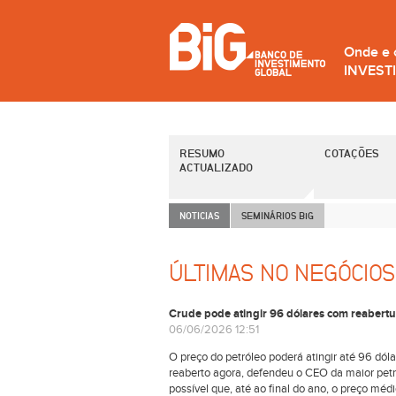
Onde e
INVEST
RESUMO
COTAÇÕES
ACTUALIZADO
NOTICIAS
SEMINÁRIOS B
i
G
ÚLTIMAS NO NEGÓCIOS
Crude pode atingir 96 dólares com reabertur
06/06/2026 12:51
O preço do petróleo poderá atingir até 96 dólar
reaberto agora, defendeu o CEO da maior petrol
possível que, até ao final do ano, o preço méd