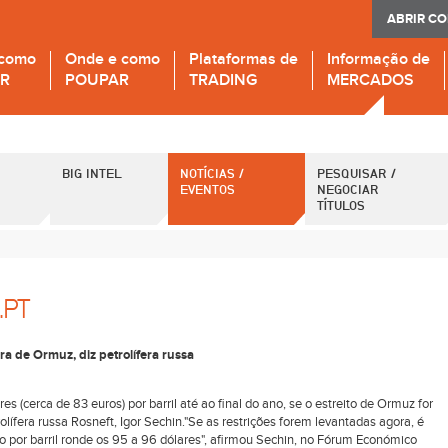
ABRIR C
 como
Onde e como
Plataformas de
Informação de
IR
POUPAR
TRADING
MERCADOS
BIG INTEL
NOTÍCIAS /
PESQUISAR /
EVENTOS
NEGOCIAR
TÍTULOS
.PT
a de Ormuz, diz petrolífera russa
es (cerca de 83 euros) por barril até ao final do ano, se o estreito de Ormuz for
ífera russa Rosneft, Igor Sechin."Se as restrições forem levantadas agora, é
io por barril ronde os 95 a 96 dólares", afirmou Sechin, no Fórum Económico