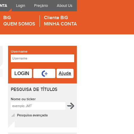
ONTA
Login
Preçário
About Us
BiG
Cliente BiG
QUEM SOMOS
MINHA CONTA
Username
Ajuda
LOGIN
PESQUISA DE TÍTULOS
Nome ou ticker
Pesquisa avançada