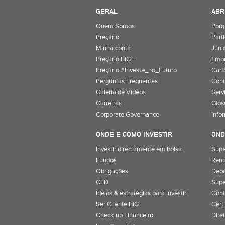
GERAL
ABR
Quem Somos
Porq
Preçário
Part
Minha conta
Júnio
Preçário BiG +
Emp
Preçário #Investe_no_Futuro
Cart
Perguntas Frequentes
Cont
Galeria de Vídeos
Serv
Carreiras
Glos
Corporate Governance
Info
ONDE E COMO INVESTIR
OND
Investir directamente em bolsa
Supe
Fundos
Rend
Obrigações
Depó
CFD
Supe
Ideias & estratégias para investir
Cont
Ser Cliente BiG
Cert
Check up Financeiro
Dire