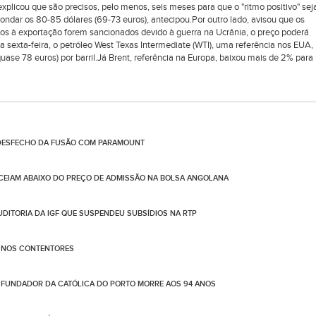
xplicou que são precisos, pelo menos, seis meses para que o "ritmo positivo" sej
ondar os 80-85 dólares (69-73 euros), antecipou.Por outro lado, avisou que os
dos à exportação forem sancionados devido à guerra na Ucrânia, o preço poderá
a sexta-feira, o petróleo West Texas Intermediate (WTI), uma referência nos EUA,
ase 78 euros) por barril.Já Brent, referência na Europa, baixou mais de 2% para
 DESFECHO DA FUSÃO COM PARAMOUNT
CEIAM ABAIXO DO PREÇO DE ADMISSÃO NA BOLSA ANGOLANA
AUDITORIA DA IGF QUE SUSPENDEU SUBSÍDIOS NA RTP
O NOS CONTENTORES
FUNDADOR DA CATÓLICA DO PORTO MORRE AOS 94 ANOS