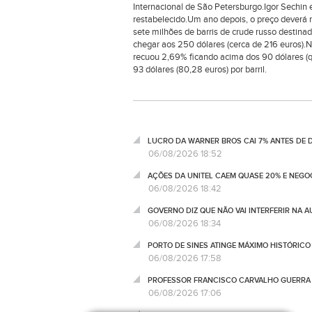
Internacional de São Petersburgo.Igor Sechin e
restabelecido.Um ano depois, o preço deverá r
sete milhões de barris de crude russo destina
chegar aos 250 dólares (cerca de 216 euros).N
recuou 2,69% ficando acima dos 90 dólares (qu
93 dólares (80,28 euros) por barril.
LUCRO DA WARNER BROS CAI 7% ANTES DE
06/08/2026 18:52
AÇÕES DA UNITEL CAEM QUASE 20% E NEGO
06/08/2026 18:42
GOVERNO DIZ QUE NÃO VAI INTERFERIR NA 
06/08/2026 18:34
PORTO DE SINES ATINGE MÁXIMO HISTÓRIC
06/08/2026 17:58
PROFESSOR FRANCISCO CARVALHO GUERRA 
06/08/2026 17:06