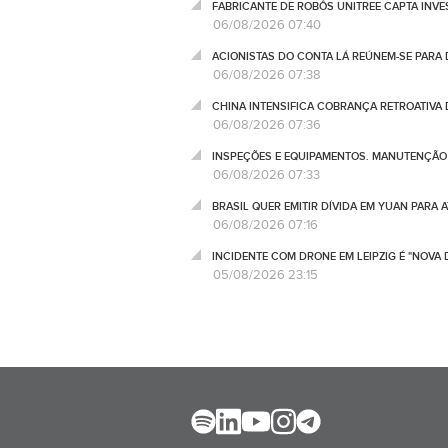
FABRICANTE DE ROBÔS UNITREE CAPTA INV
06/08/2026 07:40
ACIONISTAS DO CONTA LÁ REÚNEM-SE PARA
06/08/2026 07:38
CHINA INTENSIFICA COBRANÇA RETROATIVA
06/08/2026 07:36
INSPEÇÕES E EQUIPAMENTOS. MANUTENÇÃO D
06/08/2026 07:33
BRASIL QUER EMITIR DÍVIDA EM YUAN PARA 
06/08/2026 07:16
INCIDENTE COM DRONE EM LEIPZIG É "NOVA
05/08/2026 23:15