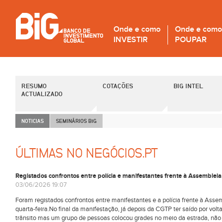
Onde e como
Onde e como
INVESTIR
POUPAR
RESUMO
COTAÇÕES
BIG INTEL
ACTUALIZADO
NOTICIAS
SEMINÁRIOS B
i
G
ÚLTIMAS NO NEGÓCIOS.PT
Registados confrontos entre polícia e manifestantes frente à Assemblei
03/06/2026 19:07
Foram registados confrontos entre manifestantes e a polícia frente à Assem
quarta-feira.No final da manifestação, já depois da CGTP ter saído por volta
trânsito mas um grupo de pessoas colocou grades no meio da estrada, não