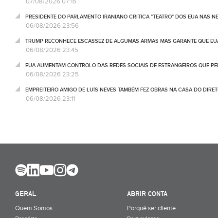
07/08/2026 07:15
PRESIDENTE DO PARLAMENTO IRANIANO CRITICA "TEATRO" DOS EUA NAS 
06/08/2026 23:56
TRUMP RECONHECE ESCASSEZ DE ALGUMAS ARMAS MAS GARANTE QUE EUA
06/08/2026 23:45
EUA AUMENTAM CONTROLO DAS REDES SOCIAIS DE ESTRANGEIROS QUE PE
06/08/2026 23:25
EMPREITEIRO AMIGO DE LUÍS NEVES TAMBÉM FEZ OBRAS NA CASA DO DIRET
06/08/2026 23:11
GERAL
ABRIR CONTA
Quem Somos
Porquê ser cliente