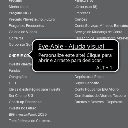
Preçário
Particulares
Minha conta
Júnior (sub-18)
Preçário BiG +
Empresas
Preçário #Investe_no_Futuro
Cartões
Perguntas Frequentes
Conta Serviços Mínimos Bancário
Galeria de Vídeos
Serviço de Mudança de Conta
Carreiras
Glossário de Terminologia Abrevi
Corporate Governance
Informação Pré-Contratual
ONDE E COMO INVESTIR
ONDE E COMO POUPAR
Investir directamente em bolsa
Super Conta
Fundos
Renda Mensal
Obrigações
Depósitos a Prazo
CFD
Super Depósito
Ideias & estratégias para investir
Conta Poupança BiG Aforro
Ser Cliente BiG
Certificados de Aforro e Tesouro
Check up Financeiro
Direitos e Deveres - Depósitos
Investir no Futuro
BiG InvestorWeek 2025
;
Transferência de Carteiras
;