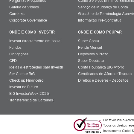
Perguntas Frequentes
Conta Serviços Mínimos Bancário
Galeria de Vídeos
Serviço de Mudança de Conta
Carreiras
Glossário de Terminologia Abrevi
Corporate Governance
Informação Pré-Contratual
ONDE E COMO INVESTIR
ONDE E COMO POUPAR
Investir directamente em bolsa
Super Conta
Fundos
Renda Mensal
Obrigações
Depósitos a Prazo
CFD
Super Depósito
Ideias & estratégias para investir
Conta Poupança BiG Aforro
Ser Cliente BiG
Certificados de Aforro e Tesouro
Check up Financeiro
Direitos e Deveres - Depósitos
Investir no Futuro
BiG InvestorWeek 2025
;
Transferência de Carteiras
;
Por favor leia o
Acord
Todos os direitos res
Investimento Global S