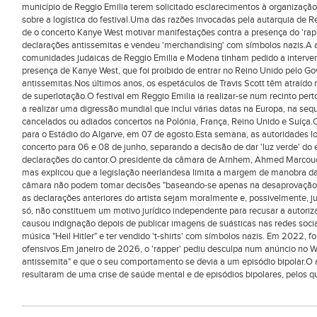
município de Reggio Emilia terem solicitado esclarecimentos à organizaçã
sobre a logística do festival.Uma das razões invocadas pela autarquia de R
de o concerto Kanye West motivar manifestações contra a presença do 'rap
declarações antissemitas e vendeu 'merchandising' com símbolos nazis.A
comunidades judaicas de Reggio Emilia e Modena tinham pedido a interven
presença de Kanye West, que foi proibido de entrar no Reino Unido pelo Gov
antissemitas.Nos últimos anos, os espetáculos de Travis Scott têm atraído
de superlotação.O festival em Reggio Emilia ia realizar-se num recinto p
a realizar uma digressão mundial que inclui várias datas na Europa, na sequ
cancelados ou adiados concertos na Polónia, França, Reino Unido e Suíça.
para o Estádio do Algarve, em 07 de agosto.Esta semana, as autoridades l
concerto para 06 e 08 de junho, separando a decisão de dar 'luz verde' do
declarações do cantor.O presidente da câmara de Arnhem, Ahmed Marcouch, 
mas explicou que a legislação neerlandesa limita a margem de manobra da
câmara não podem tomar decisões "baseando-se apenas na desaprovação pe
as declarações anteriores do artista sejam moralmente e, possivelmente, ju
só, não constituem um motivo jurídico independente para recusar a autorizaç
causou indignação depois de publicar imagens de suásticas nas redes socia
música "Heil Hitler" e ter vendido 't-shirts' com símbolos nazis. Em 2022, 
ofensivos.Em janeiro de 2026, o 'rapper' pediu desculpa num anúncio no Wa
antissemita" e que o seu comportamento se devia a um episódio bipolar.O 
resultaram de uma crise de saúde mental e de episódios bipolares, pelos 