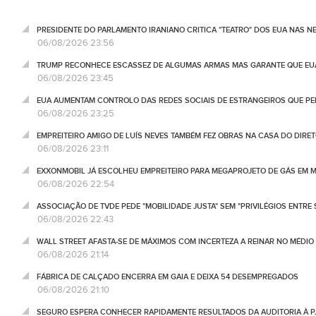
PRESIDENTE DO PARLAMENTO IRANIANO CRITICA "TEATRO" DOS EUA NAS 
06/08/2026 23:56
TRUMP RECONHECE ESCASSEZ DE ALGUMAS ARMAS MAS GARANTE QUE EUA
06/08/2026 23:45
EUA AUMENTAM CONTROLO DAS REDES SOCIAIS DE ESTRANGEIROS QUE PE
06/08/2026 23:25
EMPREITEIRO AMIGO DE LUÍS NEVES TAMBÉM FEZ OBRAS NA CASA DO DIRET
06/08/2026 23:11
EXXONMOBIL JÁ ESCOLHEU EMPREITEIRO PARA MEGAPROJETO DE GÁS EM
06/08/2026 22:54
ASSOCIAÇÃO DE TVDE PEDE "MOBILIDADE JUSTA" SEM "PRIVILÉGIOS ENTRE 
06/08/2026 22:43
WALL STREET AFASTA-SE DE MÁXIMOS COM INCERTEZA A REINAR NO MÉDIO 
06/08/2026 21:14
FÁBRICA DE CALÇADO ENCERRA EM GAIA E DEIXA 54 DESEMPREGADOS
06/08/2026 21:10
SEGURO ESPERA CONHECER RAPIDAMENTE RESULTADOS DA AUDITORIA À P