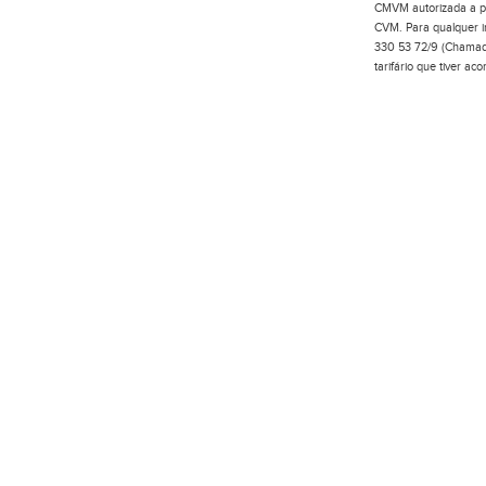
CMVM autorizada a pr
CVM. Para qualquer in
330 53 72/9 (Chamada
tarifário que tiver a