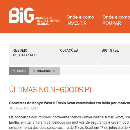
Onde e como
Onde e como
INVESTIR
POUPAR
RESUMO
COTAÇÕES
BIG INTEL
ACTUALIZADO
NOTICIAS
SEMINÁRIOS B
i
G
ÚLTIMAS NO NEGÓCIOS.PT
Concertos de Kanye West e Travis Scott cancelados em Itália por motiv
30/05/2026 18:17
Os concertos dos 'rappers' norte-americanos Kanye West e Travis Scott, pr
Emilia, em Itália, foram cancelados por motivos de segurança e ordem públi
cancelamento dos dois concertos -- o de Travis Scott em 17 de julho e o de 