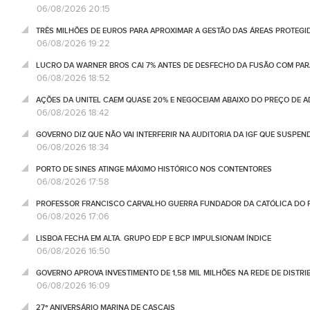
06/08/2026 20:15
TRÊS MILHÕES DE EUROS PARA APROXIMAR A GESTÃO DAS ÁREAS PROTEG
06/08/2026 19:22
LUCRO DA WARNER BROS CAI 7% ANTES DE DESFECHO DA FUSÃO COM PA
06/08/2026 18:52
AÇÕES DA UNITEL CAEM QUASE 20% E NEGOCEIAM ABAIXO DO PREÇO DE 
06/08/2026 18:42
GOVERNO DIZ QUE NÃO VAI INTERFERIR NA AUDITORIA DA IGF QUE SUSPEN
06/08/2026 18:34
PORTO DE SINES ATINGE MÁXIMO HISTÓRICO NOS CONTENTORES
06/08/2026 17:58
PROFESSOR FRANCISCO CARVALHO GUERRA FUNDADOR DA CATÓLICA DO 
06/08/2026 17:06
LISBOA FECHA EM ALTA. GRUPO EDP E BCP IMPULSIONAM ÍNDICE
06/08/2026 16:50
GOVERNO APROVA INVESTIMENTO DE 1,58 MIL MILHÕES NA REDE DE DISTRIB
06/08/2026 16:09
27º ANIVERSÁRIO MARINA DE CASCAIS