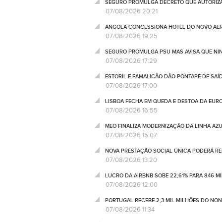
SEGURO PROMULGA DECRETO QUE AUTORIZA
07/08/2026 20:21
ANGOLA CONCESSIONA HOTEL DO NOVO AER
07/08/2026 19:25
SEGURO PROMULGA PSU MAS AVISA QUE NI
07/08/2026 17:29
ESTORIL E FAMALICÃO DÃO PONTAPÉ DE SAÍ
07/08/2026 17:00
LISBOA FECHA EM QUEDA E DESTOA DA EUR
07/08/2026 16:55
MEO FINALIZA MODERNIZAÇÃO DA LINHA AZUL
07/08/2026 15:07
NOVA PRESTAÇÃO SOCIAL ÚNICA PODERÁ RED
07/08/2026 13:20
LUCRO DA AIRBNB SOBE 22,61% PARA 846 M
07/08/2026 12:00
PORTUGAL RECEBE 2,3 MIL MILHÕES DO NO
07/08/2026 11:34