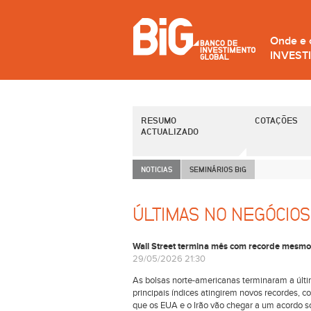
Onde e
INVEST
RESUMO
COTAÇÕES
ACTUALIZADO
NOTICIAS
SEMINÁRIOS B
i
G
ÚLTIMAS NO NEGÓCIOS
Wall Street termina mês com recorde mesmo
29/05/2026 21:30
As bolsas norte-americanas terminaram a últi
principais índices atingirem novos recordes, 
que os EUA e o Irão vão chegar a um acordo s