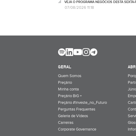
VEJA O PROGRAMA NEGÓCIOS DESTA SEXTA-F
07/08/2026 11:18
GERAL
ABR
Quem Somos
Porq
Preçário
Part
Minha conta
Júnio
Preçário BiG +
Emp
Preçário #Investe_no_Futuro
Cart
Perguntas Frequentes
Cont
Galeria de Vídeos
Serv
Carreiras
Glos
Corporate Governance
Info