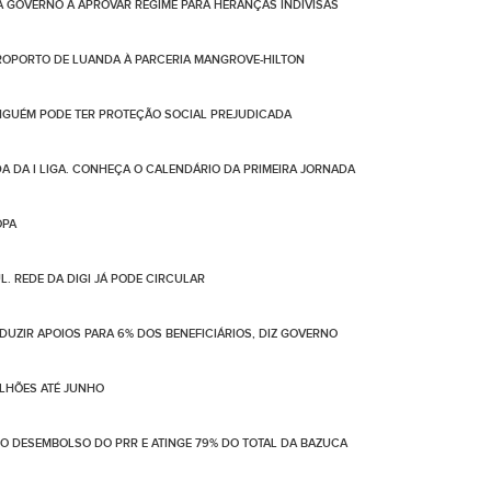
 GOVERNO A APROVAR REGIME PARA HERANÇAS INDIVISAS
OPORTO DE LUANDA À PARCERIA MANGROVE-HILTON
NGUÉM PODE TER PROTEÇÃO SOCIAL PREJUDICADA
DA DA I LIGA. CONHEÇA O CALENDÁRIO DA PRIMEIRA JORNADA
OPA
. REDE DA DIGI JÁ PODE CIRCULAR
UZIR APOIOS PARA 6% DOS BENEFICIÁRIOS, DIZ GOVERNO
ILHÕES ATÉ JUNHO
NO DESEMBOLSO DO PRR E ATINGE 79% DO TOTAL DA BAZUCA