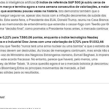
 à inteligência artificial.
O índice de referência S&P 500 já subiu cerca de
m março e termina agora a nona semana consecutiva de valorizações, a maior
que aconteceu poucas vezes na história.
Isto demonstra também que o
seguir segurar-se, apesar dos riscos com a inflação decorrentes da subida dos
rão. Esta sexta-feira, o Presidente dos EUA, Donald Trump, reuniu na Casa Branca
sta ao memorando de entendimento que estendia o cessar-fogo com Teerão por 6
ma "decisão final", como prometia o Presidente horas antes, o mercado continua
 0,22% para 7.580,06 pontos, enquanto o índice tecnológico Nasdaq
s e o industrial Dow Jones com uma valorização de 0,72% para 51.032,46
erou que Teerão "nunca terá uma arma nuclear ou uma bomba" e que o estreito d
inas devem ser destruídas. As trocas de mensagens continuam, mas ainda não 
a-voz do Ministério dos Negócios Estrangeiros iraniano, Esmail Baghaei, à impren
e este acordo fracassar. No entanto, parece que haverá, pelo menos, uma
ey, da Miller Tabak. "A única questão agora é se o mercado bolsista já descontou
 à Bloomberg.Entre os principais movimentos de mercado, a Dell
s sólidas para os resultados.
ONA?