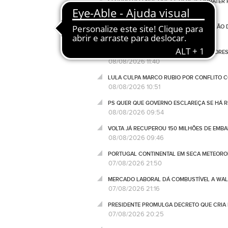
SEGURO DEFENDE QUE SE DEVE "COMBATER 
08/08/2026 14:46
BENFICA LANÇA PETIÇÃO PELA SUSPENSÃO 
08/08/2026 12:20
PRR FINANCIA 767 HABITAÇÕES NOS AÇORE
08/08/2026 11:40
LULA CULPA MARCO RUBIO POR CONFLITO 
08/08/2026 10:51
PS QUER QUE GOVERNO ESCLAREÇA SE HÁ 
08/08/2026 09:54
VOLTA JÁ RECUPEROU 150 MILHÕES DE EMB
08/08/2026 09:46
PORTUGAL CONTINENTAL EM SECA METEOROL
07/08/2026 21:50
MERCADO LABORAL DÁ COMBUSTÍVEL A WALL
07/08/2026 21:16
PRESIDENTE PROMULGA DECRETO QUE CRIA 
07/08/2026 20:25