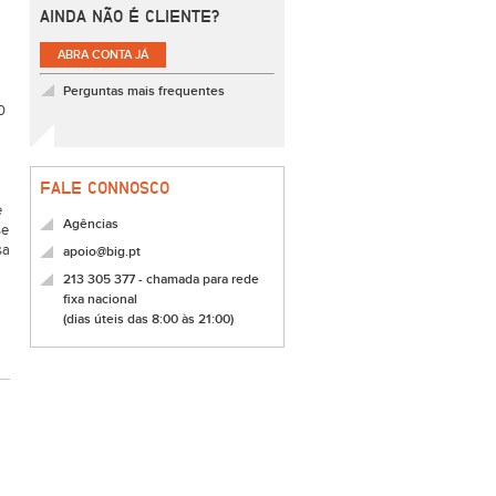
AINDA NÃO É CLIENTE?
ABRA CONTA JÁ
Perguntas mais frequentes
0
FALE CONNOSCO
e
Agências
se
sa
apoio@big.pt
213 305 377 - chamada para rede
fixa nacional
(dias úteis das 8:00 às 21:00)