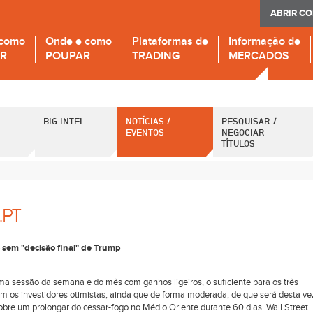
ABRIR C
 como
Onde e como
Plataformas de
Informação de
IR
POUPAR
TRADING
MERCADOS
BIG INTEL
NOTÍCIAS /
PESQUISAR /
EVENTOS
NEGOCIAR
TÍTULOS
.PT
 sem "decisão final" de Trump
ma sessão da semana e do mês com ganhos ligeiros, o suficiente para os três
com os investidores otimistas, ainda que de forma moderada, de que será desta ve
obre um prolongar do cessar-fogo no Médio Oriente durante 60 dias. Wall Street