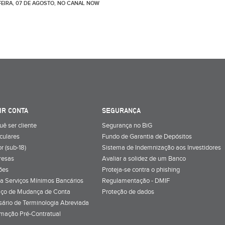
EIRA, 07 DE AGOSTO, NO CANAL NOW
IR CONTA
SEGURANÇA
uê ser cliente
Segurança no BiG
iculares
Fundo de Garantia de Depósitos
r (sub-18)
Sistema de Indemnização aos Investidores
resas
Avaliar a solidez de um Banco
ões
Proteja-se contra o phishing
a Serviços Mínimos Bancários
Regulamentação - DMIF
iço de Mudança de Conta
Proteção de dados
sário de Terminologia Abreviada
rmação Pré-Contratual