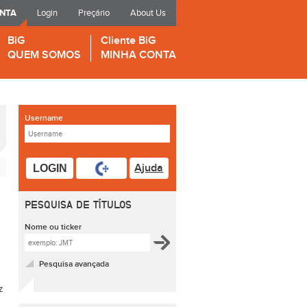
ONTA
Login
Preçário
About Us
BiG
Cliente BiG
QUEM SOMOS
MINHA CONTA
Username
Ajuda
LOGIN
PESQUISA DE TÍTULOS
Nome ou ticker
Pesquisa avançada
z