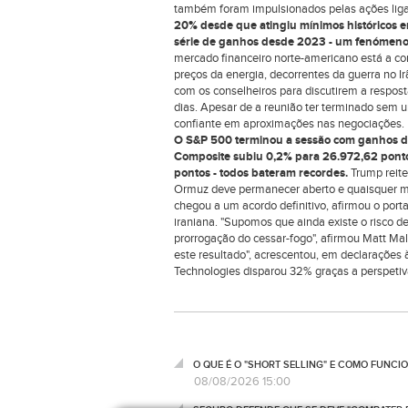
também foram impulsionados pelas ações ligadas
20% desde que atingiu mínimos históricos e
série de ganhos desde 2023 - um fenómeno 
mercado financeiro norte-americano está a con
preços da energia, decorrentes da guerra no I
com os conselheiros para discutirem a respo
dias. Apesar de a reunião ter terminado sem u
confiante em aproximações nas negociações.
O S&P 500 terminou a sessão com ganhos de
Composite subiu 0,2% para 26.972,62 ponto
pontos - todos bateram recordes.
Trump reit
Ormuz deve permanecer aberto e quaisquer m
chegou a um acordo definitivo, afirmou o port
iraniana. "Supomos que ainda existe o risco d
prorrogação do cessar-fogo", afirmou Matt Mal
este resultado", acrescentou, em declarações
Technologies disparou 32% graças a perspetiva
O QUE É O "SHORT SELLING" E COMO FUNCI
08/08/2026 15:00