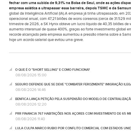
fechar com uma subida de 9,31% na Bolsa de Seul, onde as ações disp
empresa asiática a ultrapassar essa barreira, depois TSMC e da Samsun
global da Inteligência Artificial (IA).A empresa já tinha ultrapassado, em 
operacional anual, com 47,21 biliões de wons coreanos (cerca de 31.529 mi
trimestre de 2026, a SK Hynix obteve um lucro líquido de 40,35 biliões de
aumento interanual de quase 400%, graças ao forte investimento global e
recorde alcançado pela empresa aumentou a pressão interna sobre a Sams
hoje um acordo salarial que evitou uma greve.
O QUE É O "SHORT SELLING" E COMO FUNCIONA?
08/08/2026 15:00
SEGURO DEFENDE QUE SE DEVE "COMBATER FEROZMENTE" IMIGRAÇÃO ILEG
08/08/2026 14:46
BENFICA LANÇA PETIÇÃO PELA SUSPENSÃO DO MODELO DE CENTRALIZAÇÃO
08/08/2026 12:20
PRR FINANCIA 767 HABITAÇÕES NOS AÇORES COM INVESTIMENTO DE 65 M
08/08/2026 11:40
LULA CULPA MARCO RUBIO POR CONFLITO COMERCIAL COM ESTADOS UNI