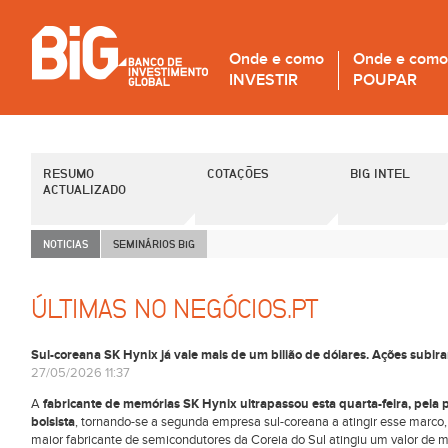
Onde e como
Onde e como
INVESTIR
POUPAR
RESUMO
COTAÇÕES
BIG INTEL
ACTUALIZADO
NOTICIAS
SEMINÁRIOS B
i
G
ÚLTIMAS NO NEGÓCIOS.PT
Sul-coreana SK Hynix já vale mais de um bilião de dólares. Ações subi
27/05/2026 11:37
A
fabricante de memórias SK Hynix ultrapassou esta quarta-feira, pela p
bolsista
, tornando-se a segunda empresa sul-coreana a atingir esse marco
maior fabricante de semicondutores da Coreia do Sul atingiu um valor de m