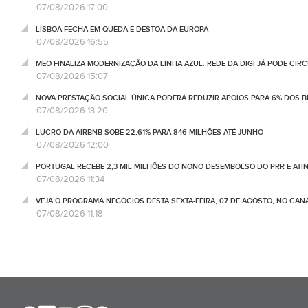
07/08/2026 17:00
LISBOA FECHA EM QUEDA E DESTOA DA EUROPA
07/08/2026 16:55
MEO FINALIZA MODERNIZAÇÃO DA LINHA AZUL. REDE DA DIGI JÁ PODE CIR
07/08/2026 15:07
NOVA PRESTAÇÃO SOCIAL ÚNICA PODERÁ REDUZIR APOIOS PARA 6% DOS BE
07/08/2026 13:20
LUCRO DA AIRBNB SOBE 22,61% PARA 846 MILHÕES ATÉ JUNHO
07/08/2026 12:00
PORTUGAL RECEBE 2,3 MIL MILHÕES DO NONO DESEMBOLSO DO PRR E ATI
07/08/2026 11:34
VEJA O PROGRAMA NEGÓCIOS DESTA SEXTA-FEIRA, 07 DE AGOSTO, NO CA
07/08/2026 11:18