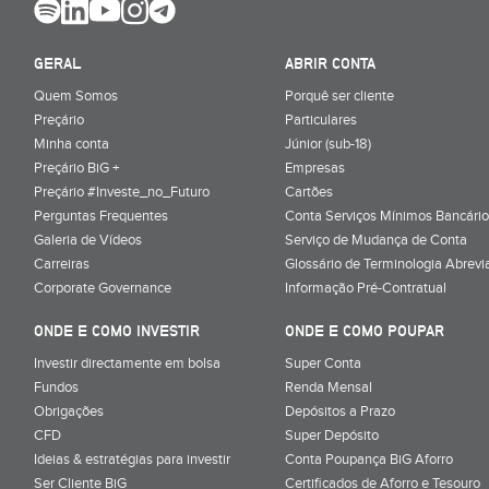
GERAL
ABRIR CONTA
Quem Somos
Porquê ser cliente
Preçário
Particulares
Minha conta
Júnior (sub-18)
Preçário BiG +
Empresas
Preçário #Investe_no_Futuro
Cartões
Perguntas Frequentes
Conta Serviços Mínimos Bancário
Galeria de Vídeos
Serviço de Mudança de Conta
Carreiras
Glossário de Terminologia Abrevi
Corporate Governance
Informação Pré-Contratual
ONDE E COMO INVESTIR
ONDE E COMO POUPAR
Investir directamente em bolsa
Super Conta
Fundos
Renda Mensal
Obrigações
Depósitos a Prazo
CFD
Super Depósito
Ideias & estratégias para investir
Conta Poupança BiG Aforro
Ser Cliente BiG
Certificados de Aforro e Tesouro