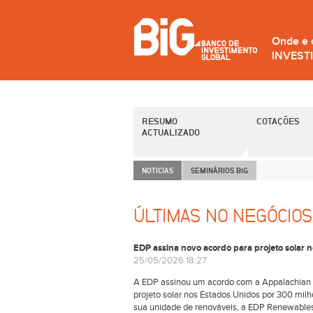
Onde e
INVEST
RESUMO
COTAÇÕES
ACTUALIZADO
NOTICIAS
SEMINÁRIOS B
i
G
ÚLTIMAS NO NEGÓCIOS
EDP assina novo acordo para projeto solar
25/05/2026 18:27
A EDP assinou um acordo com a Appalachian P
projeto solar nos Estados Unidos por 300 milh
sua unidade de renováveis, a EDP Renewables, 