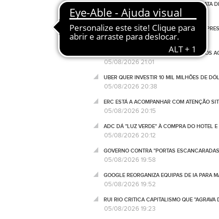
ICNF TRAVA A VOLTA A PORTUGAL NA MATA 
05/08/2026 21:53
"RALLY" DE WALL STREET TROPEÇA SOB PRE
05/08/2026 21:18
TELEFONEMAS E JORNALISTAS CHAMADOS AO 
05/08/2026 21:01
UBER QUER INVESTIR 10 MIL MILHÕES DE D
05/08/2026 20:38
ERC ESTÁ A ACOMPANHAR COM ATENÇÃO SIT
05/08/2026 20:15
ADC DÁ "LUZ VERDE" À COMPRA DO HOTEL 
05/08/2026 20:12
GOVERNO CONTRA "PORTAS ESCANCARADAS" 
05/08/2026 19:58
GOOGLE REORGANIZA EQUIPAS DE IA PARA
05/08/2026 19:52
RUI RIO CRITICA CAPITALISMO QUE "AGRAV
05/08/2026 19:23