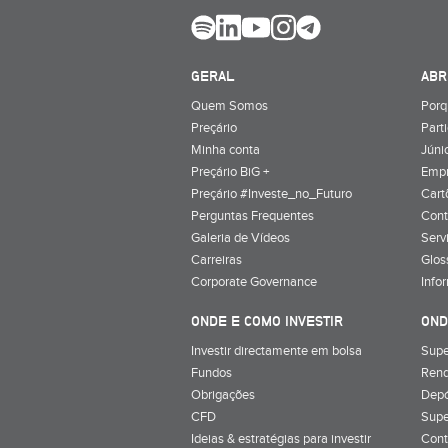
GERAL
ABR
Quem Somos
Porq
Preçário
Part
Minha conta
Júnio
Preçário BiG +
Emp
Preçário #Investe_no_Futuro
Cart
Perguntas Frequentes
Cont
Galeria de Vídeos
Serv
Carreiras
Glos
Corporate Governance
Info
ONDE E COMO INVESTIR
OND
Investir directamente em bolsa
Supe
Fundos
Rend
Obrigações
Depó
CFD
Supe
Ideias & estratégias para investir
Cont