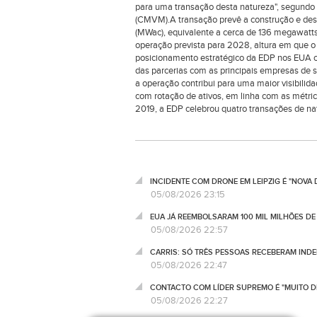
para uma transação desta natureza", segundo
(CMVM).A transação prevê a construção e des
(MWac), equivalente a cerca de 136 megawatt
operação prevista para 2028, altura em que o
posicionamento estratégico da EDP nos EUA com
das parcerias com as principais empresas de
a operação contribui para uma maior visibili
com rotação de ativos, em linha com as métri
2019, a EDP celebrou quatro transações de na
INCIDENTE COM DRONE EM LEIPZIG É "NOVA
05/08/2026 23:15
EUA JÁ REEMBOLSARAM 100 MIL MILHÕES DE
05/08/2026 22:57
CARRIS: SÓ TRÊS PESSOAS RECEBERAM IND
05/08/2026 22:47
CONTACTO COM LÍDER SUPREMO É "MUITO DI
05/08/2026 22:27