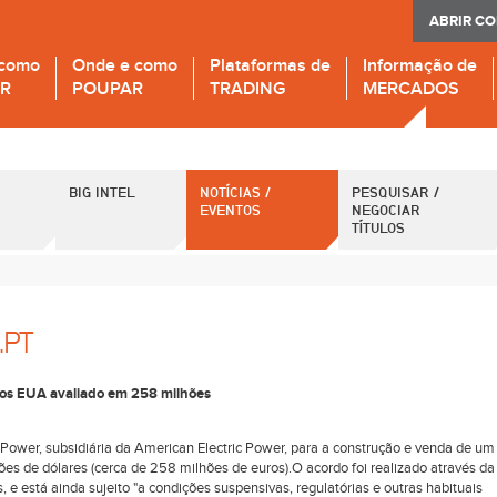
ABRIR C
 como
Onde e como
Plataformas de
Informação de
IR
POUPAR
TRADING
MERCADOS
BIG INTEL
NOTÍCIAS /
PESQUISAR /
EVENTOS
NEGOCIAR
TÍTULOS
.PT
 nos EUA avaliado em 258 milhões
ower, subsidiária da American Electric Power, para a construção e venda de um
ões de dólares (cerca de 258 milhões de euros).O acordo foi realizado através da
e está ainda sujeito "a condições suspensivas, regulatórias e outras habituais