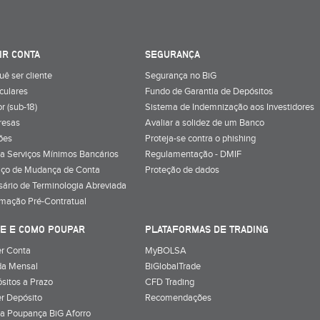
IR CONTA
SEGURANÇA
uê ser cliente
Segurança no BiG
iculares
Fundo de Garantia de Depósitos
r (sub-18)
Sistema de Indemnização aos Investidores
resas
Avaliar a solidez de um Banco
ões
Proteja-se contra o phishing
a Serviços Mínimos Bancários
Regulamentação - DMIF
iço de Mudança de Conta
Proteção de dados
sário de Terminologia Abreviada
rmação Pré-Contratual
E E COMO POUPAR
PLATAFORMAS DE TRADING
r Conta
MyBOLSA
a Mensal
BiGlobalTrade
sitos a Prazo
CFD Trading
r Depósito
Recomendações
a Poupança BiG Aforro