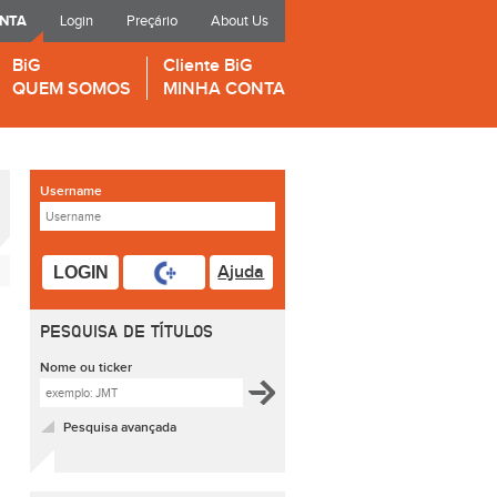
ONTA
Login
Preçário
About Us
BiG
Cliente BiG
QUEM SOMOS
MINHA CONTA
Username
Ajuda
LOGIN
PESQUISA DE TÍTULOS
Nome ou ticker
Pesquisa avançada