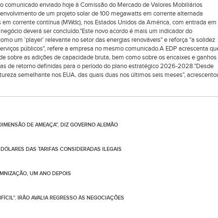
 o comunicado enviado hoje à Comissão do Mercado de Valores Mobiliários
envolvimento de um projeto solar de 100 megawatts em corrente alternada
s em corrente contínua (MWdc), nos Estados Unidos da América, com entrada em
 negócio deverá ser concluído."Este novo acordo é mais um indicador do
o um 'player' relevante no setor das energias renováveis" e reforça "a solidez
 serviços públicos", refere a empresa no mesmo comunicado.A EDP acrescenta qu
dade sobre as adições de capacidade bruta, bem como sobre os encaixes e ganhos
cas de retorno definidas para o período do plano estratégico 2026-2028."Desde
tureza semelhante nos EUA, das quais duas nos últimos seis meses", acrescento
 DIMENSÃO DE AMEAÇA", DIZ GOVERNO ALEMÃO
 DÓLARES DAS TARIFAS CONSIDERADAS ILEGAIS
EMNIZAÇÃO, UM ANO DEPOIS
FÍCIL". IRÃO AVALIA REGRESSO ÀS NEGOCIAÇÕES