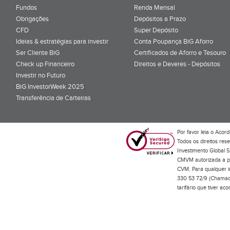
Fundos
Renda Mensal
Obrigações
Depósitos a Prazo
CFD
Super Depósito
Ideias & estratégias para investir
Conta Poupança BiG Aforro
Ser Cliente BiG
Certificados de Aforro e Tesouro
Check up Financeiro
Direitos e Deveres - Depósitos
Investir no Futuro
BiG InvestorWeek 2025
;
Transferência de Carteiras
;
Por favor leia o
Acord
Todos os direitos res
Investimento Global S
CMVM autorizada a pr
CVM. Para qualquer in
330 53 72/9 (Chamada
tarifário que tiver a