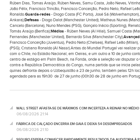
Rúben Dias, Tomas Araújo, Rúben Neves, Samu Costa, João Neves, Vitinha,
João Félix, Francisco Trincão, Francisco Conceição, Pedro Neto, Rafael Le
Ronaldo.
Guarda-redes
- Diogo Costa (FC Porto), José Sá (Wolverhampton), R
Ankara);
Defesas
- Diogo Dalot (Manchester United); Matheus Nunes (Manc
Cancelo (Barcelona), Nuno Mendes (PSG), Gonçalo Inácio (Sporting), Renato 
Tomás Araújo (Benfica);
Médios
- Rúben Neves (Al Hilal), Samuel Costa (Mai
Fernandes (Manchester United), Bernardo Silva (Manchester City);
Avançad
Francisco Conceição (Juventus), Pedro Neto (Chelsea), Rafael Leão (Milan
(PSG); Cristiano Ronaldo (Al Nassr).Antes do Mundial Portugal vai realizar 
com o Chile, no Estádio Nacional, em Oeiras, e um outro a 10 de junho contr
centro de estágio em Palm Beach, na Forida, onde a seleção vai disputar o 
contra a República Democrática do Congo, numa partida que se inicia pelas
quinas defronta depois o Uzbequistão a 23 de junho, também pelas 12h loca
agendado para as 19h30 de 27 de junho (00h30 de 28 de junho em Portuga
WALL STREET AFASTA-SE DE MÁXIMOS COM INCERTEZA A REINAR NO MÉDIO 
06/08/2026 21:14
FÁBRICA DE CALÇADO ENCERRA EM GAIA E DEIXA 54 DESEMPREGADOS
06/08/2026 21:10
SEGURO ESPERA CONHECER RAPIDAMENTE RESULTADOS DA AUDITORIA À P