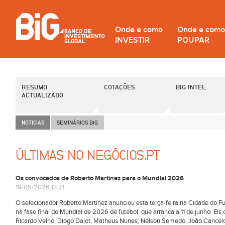
Onde e como
Onde e como
INVESTIR
POUPAR
RESUMO
COTAÇÕES
BIG INTEL
ACTUALIZADO
NOTICIAS
SEMINÁRIOS B
i
G
ÚLTIMAS NO NEGÓCIOS.PT
Os convocados de Roberto Martínez para o Mundial 2026
19/05/2026 13:21
O selecionador Roberto Martínez anunciou esta terça-feira na Cidade do Fu
na fase final do Mundial de 2026 de futebol, que arranca a 11 de junho. Eis
Ricardo Velho, Diogo Dalot, Matheus Nunes, Nélson Semedo, João Cancelo