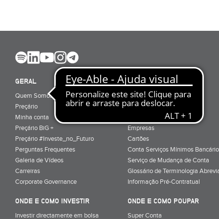
GERAL
ABRIR CONTA
Quem Somos
Porquê ser cliente
Preçário
Particulares
Minha conta
Júnior (sub-18)
Preçário BiG +
Empresas
Preçário #Investe_no_Futuro
Cartões
Perguntas Frequentes
Conta Serviços Mínimos Bancário
Galeria de Vídeos
Serviço de Mudança de Conta
Carreiras
Glossário de Terminologia Abrevi
Corporate Governance
Informação Pré-Contratual
ONDE E COMO INVESTIR
ONDE E COMO POUPAR
Investir directamente em bolsa
Super Conta