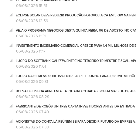
27º ANIVERSÁRIO MARINA DE CASCAIS
06/08/2026 15:51
ECLIPSE SOLAR DEVE REDUZIR PRODUÇÃO FOTOVOLTAICA EM 5 GW NA PENÍ
06/08/2026 12:59
VEJA O PROGRAMA NEGÓCIOS DESTA QUINTA-FEIRA, 06 DE AGOSTO, NO C
06/08/2026 11:31
INVESTIMENTO IMOBILIÁRIO COMERCIAL CRESCE PARA 1,4 MIL MILHÕES DE 
06/08/2026 11:17
LUCRO DO SOFTBANK CAI 17,7% ENTRE NO TERCEIRO TRIMESTRE FISCAL. A
06/08/2026 11:01
LUCRO DA SIEMENS SOBE 15% ENTRE ABRIL E JUNHO PARA 2,58 MIL MILHÕ
06/08/2026 09:31
BOLSA DE LISBOA ABRE EM ALTA. QUATRO COTADAS SOBEM MAIS DE 1%, AP
06/08/2026 08:29
FABRICANTE DE ROBÔS UNITREE CAPTA INVESTIDORES ANTES DA ENTRADA
06/08/2026 07:40
ACIONISTAS DO CONTA LÁ REÚNEM-SE PARA DECIDIR FUTURO DA EMPRESA
06/08/2026 07:38