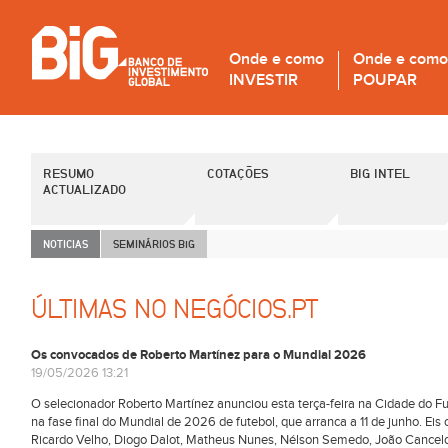
Onde e como
Onde e como
INVESTIR
POUPAR
RESUMO
COTAÇÕES
BIG INTEL
ACTUALIZADO
NOTICIAS
SEMINÁRIOS B
i
G
ÚLTIMAS NO NEGÓCIOS.PT
Os convocados de Roberto Martínez para o Mundial 2026
19/05/2026 13:21
O selecionador Roberto Martínez anunciou esta terça-feira na Cidade do Fu
na fase final do Mundial de 2026 de futebol, que arranca a 11 de junho. Eis
Ricardo Velho, Diogo Dalot, Matheus Nunes, Nélson Semedo, João Cancelo