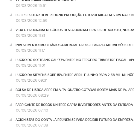
27º ANIVERSÁRIO MARINA DE CASCAIS
06/08/2026 15:51
ECLIPSE SOLAR DEVE REDUZIR PRODUÇÃO FOTOVOLTAICA EM 5 GW NA PENÍ
06/08/2026 12:59
VEJA O PROGRAMA NEGÓCIOS DESTA QUINTA-FEIRA, 06 DE AGOSTO, NO C
06/08/2026 11:31
INVESTIMENTO IMOBILIÁRIO COMERCIAL CRESCE PARA 1,4 MIL MILHÕES DE 
06/08/2026 11:17
LUCRO DO SOFTBANK CAI 17,7% ENTRE NO TERCEIRO TRIMESTRE FISCAL. A
06/08/2026 11:01
LUCRO DA SIEMENS SOBE 15% ENTRE ABRIL E JUNHO PARA 2,58 MIL MILHÕ
06/08/2026 09:31
BOLSA DE LISBOA ABRE EM ALTA. QUATRO COTADAS SOBEM MAIS DE 1%, AP
06/08/2026 08:29
FABRICANTE DE ROBÔS UNITREE CAPTA INVESTIDORES ANTES DA ENTRADA
06/08/2026 07:40
ACIONISTAS DO CONTA LÁ REÚNEM-SE PARA DECIDIR FUTURO DA EMPRESA
06/08/2026 07:38