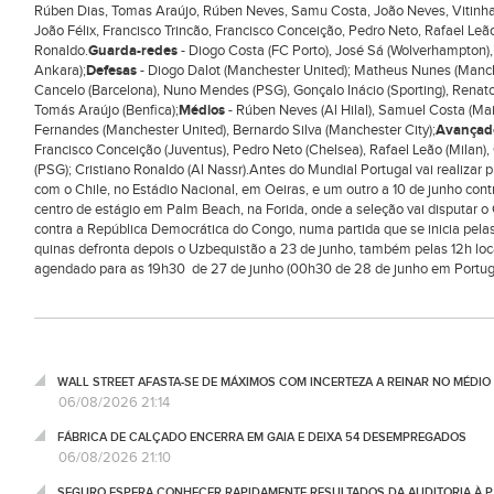
Rúben Dias, Tomas Araújo, Rúben Neves, Samu Costa, João Neves, Vitinha,
João Félix, Francisco Trincão, Francisco Conceição, Pedro Neto, Rafael Le
Ronaldo.
Guarda-redes
- Diogo Costa (FC Porto), José Sá (Wolverhampton), R
Ankara);
Defesas
- Diogo Dalot (Manchester United); Matheus Nunes (Manc
Cancelo (Barcelona), Nuno Mendes (PSG), Gonçalo Inácio (Sporting), Renato 
Tomás Araújo (Benfica);
Médios
- Rúben Neves (Al Hilal), Samuel Costa (Mai
Fernandes (Manchester United), Bernardo Silva (Manchester City);
Avançad
Francisco Conceição (Juventus), Pedro Neto (Chelsea), Rafael Leão (Milan
(PSG); Cristiano Ronaldo (Al Nassr).Antes do Mundial Portugal vai realizar 
com o Chile, no Estádio Nacional, em Oeiras, e um outro a 10 de junho contr
centro de estágio em Palm Beach, na Forida, onde a seleção vai disputar o 
contra a República Democrática do Congo, numa partida que se inicia pelas
quinas defronta depois o Uzbequistão a 23 de junho, também pelas 12h loca
agendado para as 19h30 de 27 de junho (00h30 de 28 de junho em Portuga
WALL STREET AFASTA-SE DE MÁXIMOS COM INCERTEZA A REINAR NO MÉDIO 
06/08/2026 21:14
FÁBRICA DE CALÇADO ENCERRA EM GAIA E DEIXA 54 DESEMPREGADOS
06/08/2026 21:10
SEGURO ESPERA CONHECER RAPIDAMENTE RESULTADOS DA AUDITORIA À P