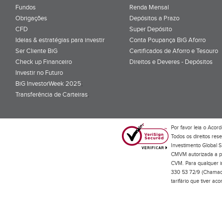
Fundos
Renda Mensal
Obrigações
Depósitos a Prazo
CFD
Super Depósito
Ideias & estratégias para investir
Conta Poupança BiG Aforro
Ser Cliente BiG
Certificados de Aforro e Tesouro
Check up Financeiro
Direitos e Deveres - Depósitos
Investir no Futuro
BiG InvestorWeek 2025
;
Transferência de Carteiras
;
Por favor leia o
Acord
Todos os direitos res
Investimento Global S
CMVM autorizada a pr
CVM. Para qualquer in
330 53 72/9 (Chamada
tarifário que tiver a