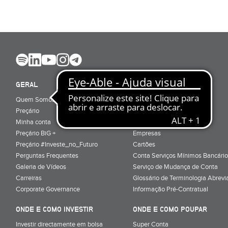
GERAL
ABRIR CONTA
Quem Somos
Porquê ser cliente
Preçário
Particulares
Minha conta
Júnior (sub-18)
Preçário BiG +
Empresas
Preçário #Investe_no_Futuro
Cartões
Perguntas Frequentes
Conta Serviços Mínimos Bancário
Galeria de Vídeos
Serviço de Mudança de Conta
Carreiras
Glossário de Terminologia Abrevi
Corporate Governance
Informação Pré-Contratual
ONDE E COMO INVESTIR
ONDE E COMO POUPAR
Investir directamente em bolsa
Super Conta