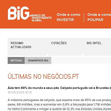
Onde e como
Onde e como
INVESTIR
POUPAR
RESUMO
COTAÇÕES
BIG INTEL
ACTUALIZADO
NOTICIAS
SEMINÁRIOS B
i
G
ÚLTIMAS NO NEGÓCIOS.PT
Ásia tem 88% do mundo a seus pés: Calçado português vai a Bruxelas d
18/05/2026 10:31
A indústria portuguesa de calçado, que exporta mais de 95% da sua prod
pares, 68 milhões, mas a aumentar em 0,8% a faturação para 1.718 milhões
no Velho Continente a mitigar a quebra de 12,3% nos Estados Unidos.Apre