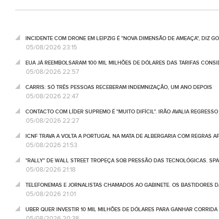
INCIDENTE COM DRONE EM LEIPZIG É "NOVA DIMENSÃO DE AMEAÇA", DIZ 
05/08/2026 23:15
EUA JÁ REEMBOLSARAM 100 MIL MILHÕES DE DÓLARES DAS TARIFAS CONSI
05/08/2026 22:57
CARRIS: SÓ TRÊS PESSOAS RECEBERAM INDEMNIZAÇÃO, UM ANO DEPOIS
05/08/2026 22:47
CONTACTO COM LÍDER SUPREMO É "MUITO DIFÍCIL". IRÃO AVALIA REGRESS
05/08/2026 22:27
ICNF TRAVA A VOLTA A PORTUGAL NA MATA DE ALBERGARIA COM REGRAS A
05/08/2026 21:53
"RALLY" DE WALL STREET TROPEÇA SOB PRESSÃO DAS TECNOLÓGICAS. SPA
05/08/2026 21:18
TELEFONEMAS E JORNALISTAS CHAMADOS AO GABINETE. OS BASTIDORES DA
05/08/2026 21:01
UBER QUER INVESTIR 10 MIL MILHÕES DE DÓLARES PARA GANHAR CORRIDA
05/08/2026 20:38