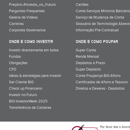
Preçário #Investe_no_Futuro
Cartões
Perguntas Frequentes
Conta Serviços Mínimos Bancário
Galeria de Vídeos
Serviço de Mudança de Conta
Carreiras
Glossário de Terminologia Abrevi
Corporate Governance
Informação Pré-Contratual
ONDE E COMO INVESTIR
ONDE E COMO POUPAR
Investir directamente em bolsa
Super Conta
Fundos
Renda Mensal
Obrigações
Depósitos a Prazo
CFD
Super Depósito
Ideias & estratégias para investir
Conta Poupança BiG Aforro
Ser Cliente BiG
Certificados de Aforro e Tesouro
Check up Financeiro
Direitos e Deveres - Depósitos
Investir no Futuro
BiG InvestorWeek 2025
;
Transferência de Carteiras
;
Por favor leia o
Acord