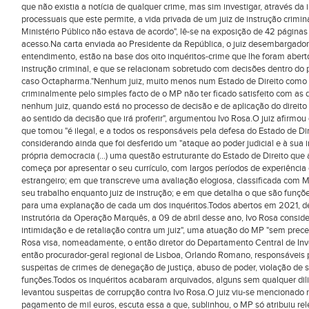
que não existia a notícia de qualquer crime, mas sim investigar, através d
processuais que este permite, a vida privada de um juiz de instrução crimina
Ministério Público não estava de acordo", lê-se na exposição de 42 página
acesso.Na carta enviada ao Presidente da República, o juiz desembargador
entendimento, estão na base dos oito inquéritos-crime que lhe foram aber
instrução criminal, e que se relacionam sobretudo com decisões dentro 
caso Octapharma."Nenhum juiz, muito menos num Estado de Direito como 
criminalmente pelo simples facto de o MP não ter ficado satisfeito com as de
nenhum juiz, quando está no processo de decisão e de aplicação do direito
ao sentido da decisão que irá proferir", argumentou Ivo Rosa.O juiz afirmo
que tomou "é ilegal, e a todos os responsáveis pela defesa do Estado de 
considerando ainda que foi desferido um "ataque ao poder judicial e à su
própria democracia (...) uma questão estruturante do Estado de Direito que
começa por apresentar o seu currículo, com largos períodos de experiência 
estrangeiro; em que transcreve uma avaliação elogiosa, classificada com 
seu trabalho enquanto juiz de instrução; e em que detalha o que são funç
para uma explanação de cada um dos inquéritos.Todos abertos em 2021, de
instrutória da Operação Marquês, a 09 de abril desse ano, Ivo Rosa consid
intimidação e de retaliação contra um juiz", uma atuação do MP "sem prece
Rosa visa, nomeadamente, o então diretor do Departamento Central de Inve
então procurador-geral regional de Lisboa, Orlando Romano, responsáveis 
suspeitas de crimes de denegação de justiça, abuso de poder, violação de 
funções.Todos os inquéritos acabaram arquivados, alguns sem qualquer dil
levantou suspeitas de corrupção contra Ivo Rosa.O juiz viu-se mencionado
pagamento de mil euros, escuta essa a que, sublinhou, o MP só atribuiu rel