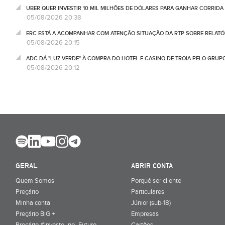
UBER QUER INVESTIR 10 MIL MILHÕES DE DÓLARES PARA GANHAR CORRIDA
05/08/2026 20:38
ERC ESTÁ A ACOMPANHAR COM ATENÇÃO SITUAÇÃO DA RTP SOBRE RELATÓR
05/08/2026 20:15
ADC DÁ "LUZ VERDE" À COMPRA DO HOTEL E CASINO DE TROIA PELO GRU
05/08/2026 20:12
GERAL
ABRIR CONTA
Quem Somos
Porquê ser cliente
Preçário
Particulares
Minha conta
Júnior (sub-18)
Preçário BiG +
Empresas
Preçário #Investe_no_Futuro
Cartões