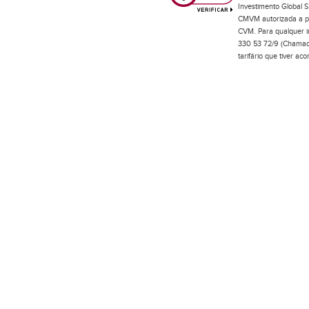
Investimento Global S
CMVM autorizada a pr
CVM. Para qualquer in
330 53 72/9 (Chamada
tarifário que tiver a