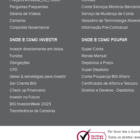
Perguntas Frequentes
Conta Serviços Mínimos Bancário
Galeria de Vídeos
Serviço de Mudança de Conta
Carreiras
Glossário de Terminologia Abrevi
Corporate Governance
Informação Pré-Contratual
ONDE E COMO INVESTIR
ONDE E COMO POUPAR
Investir directamente em bolsa
Super Conta
Fundos
Renda Mensal
Obrigações
Depósitos a Prazo
CFD
Super Depósito
Ideias & estratégias para investir
Conta Poupança BiG Aforro
Ser Cliente BiG
Certificados de Aforro e Tesouro
Check up Financeiro
Direitos e Deveres - Depósitos
Investir no Futuro
BiG InvestorWeek 2025
;
Transferência de Carteiras
;
Por favor leia o
Acord
Todos os direitos res