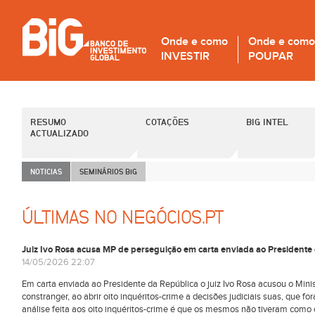
Onde e como
Onde e como
INVESTIR
POUPAR
RESUMO
COTAÇÕES
BIG INTEL
ACTUALIZADO
NOTICIAS
SEMINÁRIOS B
i
G
ÚLTIMAS NO NEGÓCIOS.PT
Juiz Ivo Rosa acusa MP de perseguição em carta enviada ao Presidente
14/05/2026 22:07
Em carta enviada ao Presidente da República o juiz Ivo Rosa acusou o Minist
constranger, ao abrir oito inquéritos-crime a decisões judiciais suas, que f
análise feita aos oito inquéritos-crime é que os mesmos não tiveram como obj