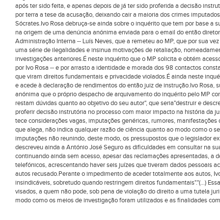
após ter sido feita, e apenas depois de já ter sido proferida a decisão inst
por terra a tese da acusação, deixando cair a maioria dos crimes imputad
Sócrates.Ivo Rosa debruça-se ainda sobre o inquérito que tem por base a 
na origem de uma denúncia anónima enviada para o email do então diretor na
Administração Interna -- Luís Neves, que a remeteu ao MP, que por sua ve
uma série de ilegalidades e insinua motivações de retaliação, nomeadamen
investigações anteriores.É neste inquérito que o MP solicita e obtém aces
por Ivo Rosa -- e por arrasto a identidade e morada dos 98 contactos const
que viram direitos fundamentais e privacidade violados.É ainda neste inqu
e acede à declaração de rendimentos do então juiz de instrução.Ivo Rosa, 
anónima que o próprio despacho de arquivamento do inquérito pelo MP cons
restam dúvidas quanto ao objetivo do seu autor", que seria"destruir e descr
proferir decisão instrutória no processo com maior impacto na história da j
tece considerações vagas, imputações genéricas, rumores, manifestações d
que alega, não indica qualquer razão de ciência quanto ao modo como o 
imputações não reunindo, deste modo, os pressupostos que o legislador exig
descreveu ainda a António José Seguro as dificuldades em consultar na sua 
continuando ainda sem acesso, apesar das reclamações apresentadas, a do
telefónicos, acrescentando haver seis juízes que tiveram dados pessoais 
autos recusado.Perante o impedimento de aceder totalmente aos autos, I
insindicáveis, sobretudo quando restringem direitos fundamentais"."(...) Es
visados, a quem não pode, sob pena de violação do direito a uma tutela juris
modo como os meios de investigação foram utilizados e as finalidades com