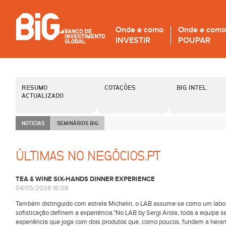
Onde e como
Onde e como
INVESTIR
POUPAR
RESUMO
COTAÇÕES
BIG INTEL
ACTUALIZADO
NOTICIAS
SEMINÁRIOS B
i
G
ÚLTIMAS NO NEGÓCIOS.PT
TEA & WINE SIX-HANDS DINNER EXPERIENCE
04/05/2026 16:08
Também distinguido com estrela Michelin, o LAB assume-se como um laborat
sofisticação definem a experiência."No LAB by Sergi Arola, toda a equipa se
experiência que joga com dois produtos que, como poucos, fundem a heran