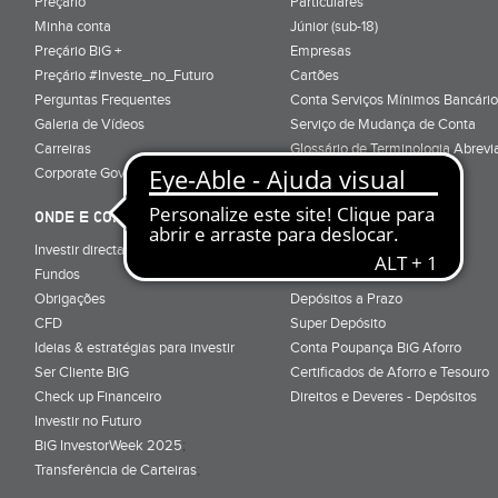
Preçário
Particulares
Minha conta
Júnior (sub-18)
Preçário BiG +
Empresas
Preçário #Investe_no_Futuro
Cartões
Perguntas Frequentes
Conta Serviços Mínimos Bancário
Galeria de Vídeos
Serviço de Mudança de Conta
Carreiras
Glossário de Terminologia Abrevi
Corporate Governance
Informação Pré-Contratual
ONDE E COMO INVESTIR
ONDE E COMO POUPAR
Investir directamente em bolsa
Super Conta
Fundos
Renda Mensal
Obrigações
Depósitos a Prazo
CFD
Super Depósito
Ideias & estratégias para investir
Conta Poupança BiG Aforro
Ser Cliente BiG
Certificados de Aforro e Tesouro
Check up Financeiro
Direitos e Deveres - Depósitos
Investir no Futuro
BiG InvestorWeek 2025
;
Transferência de Carteiras
;