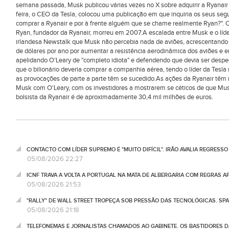
semana passada, Musk publicou várias vezes no X sobre adquirir a Ryanair
feira, o CEO da Tesla, colocou uma publicação em que inquiria os seus se
comprar a Ryanair e por à frente alguém que se chame realmente Ryan?". O
Ryan, fundador da Ryanair, morreu em 2007.A escalada entre Musk e o líder
irlandesa Newstalk que Musk não percebia nada de aviões, acrescentando q
de dólares por ano por aumentar a resistência aerodinâmica dos aviões e
apelidando O'Leary de "completo idiota" e defendendo que devia ser desp
que o bilionário deveria comprar a companhia aérea, tendo o líder da Tesl
as provocações de parte a parte têm se sucedido.As ações da Ryanair têm 
Musk com O'Leary, com os investidores a mostrarem se céticos de que Mu
bolsista da Ryanair é de aproximadamente 30,4 mil milhões de euros.
CONTACTO COM LÍDER SUPREMO É "MUITO DIFÍCIL". IRÃO AVALIA REGRESS
05/08/2026 22:27
ICNF TRAVA A VOLTA A PORTUGAL NA MATA DE ALBERGARIA COM REGRAS A
05/08/2026 21:53
"RALLY" DE WALL STREET TROPEÇA SOB PRESSÃO DAS TECNOLÓGICAS. SPA
05/08/2026 21:18
TELEFONEMAS E JORNALISTAS CHAMADOS AO GABINETE. OS BASTIDORES DA