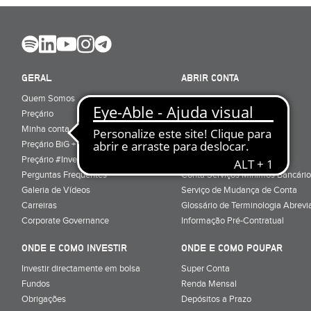
GERAL
ABRIR CONTA
Quem Somos
Porquê ser cliente
Preçário
Particulares
Minha conta
Júnior (sub-18)
Preçário BiG +
Empresas
Preçário #Investe_no_Futuro
Cartões
Perguntas Frequentes
Conta Serviços Mínimos Bancário
Galeria de Vídeos
Serviço de Mudança de Conta
Carreiras
Glossário de Terminologia Abrevi
Corporate Governance
Informação Pré-Contratual
ONDE E COMO INVESTIR
ONDE E COMO POUPAR
Investir directamente em bolsa
Super Conta
Fundos
Renda Mensal
Obrigações
Depósitos a Prazo