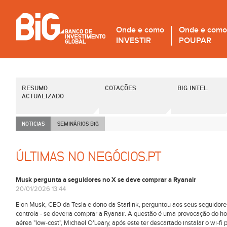
Onde e como
Onde e como
INVESTIR
POUPAR
RESUMO
COTAÇÕES
BIG INTEL
ACTUALIZADO
NOTICIAS
SEMINÁRIOS B
i
G
ÚLTIMAS NO NEGÓCIOS.PT
Musk pergunta a seguidores no X se deve comprar a Ryanair
20/01/2026 13:44
Elon Musk, CEO da Tesla e dono da Starlink, perguntou aos seus seguidores
controla - se deveria comprar a Ryanair. A questão é uma provocação d
aérea "low-cost", Michael O'Leary, após este ter descartado instalar o wi-fi 