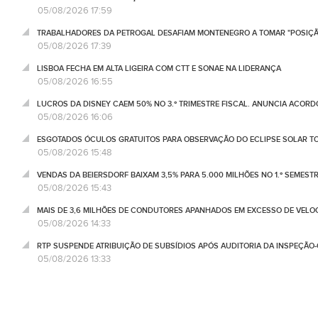
05/08/2026 17:59
TRABALHADORES DA PETROGAL DESAFIAM MONTENEGRO A TOMAR "POSIÇÃ
05/08/2026 17:39
LISBOA FECHA EM ALTA LIGEIRA COM CTT E SONAE NA LIDERANÇA
05/08/2026 16:55
LUCROS DA DISNEY CAEM 50% NO 3.º TRIMESTRE FISCAL. ANUNCIA ACORD
05/08/2026 16:06
ESGOTADOS ÓCULOS GRATUITOS PARA OBSERVAÇÃO DO ECLIPSE SOLAR T
05/08/2026 15:48
VENDAS DA BEIERSDORF BAIXAM 3,5% PARA 5.000 MILHÕES NO 1.º SEMEST
05/08/2026 15:43
MAIS DE 3,6 MILHÕES DE CONDUTORES APANHADOS EM EXCESSO DE VELO
05/08/2026 14:33
RTP SUSPENDE ATRIBUIÇÃO DE SUBSÍDIOS APÓS AUDITORIA DA INSPEÇÃO
05/08/2026 13:33