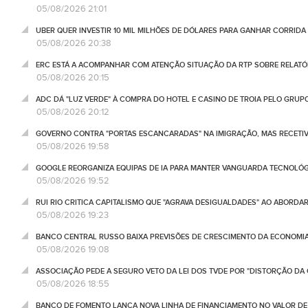
05/08/2026 21:01
UBER QUER INVESTIR 10 MIL MILHÕES DE DÓLARES PARA GANHAR CORRIDA
05/08/2026 20:38
ERC ESTÁ A ACOMPANHAR COM ATENÇÃO SITUAÇÃO DA RTP SOBRE RELATÓR
05/08/2026 20:15
ADC DÁ "LUZ VERDE" À COMPRA DO HOTEL E CASINO DE TROIA PELO GRU
05/08/2026 20:12
GOVERNO CONTRA "PORTAS ESCANCARADAS" NA IMIGRAÇÃO, MAS RECETIV
05/08/2026 19:58
GOOGLE REORGANIZA EQUIPAS DE IA PARA MANTER VANGUARDA TECNOLÓ
05/08/2026 19:52
RUI RIO CRITICA CAPITALISMO QUE "AGRAVA DESIGUALDADES" AO ABORD
05/08/2026 19:23
BANCO CENTRAL RUSSO BAIXA PREVISÕES DE CRESCIMENTO DA ECONOMIA
05/08/2026 19:08
ASSOCIAÇÃO PEDE A SEGURO VETO DA LEI DOS TVDE POR "DISTORÇÃO DA
05/08/2026 18:55
BANCO DE FOMENTO LANÇA NOVA LINHA DE FINANCIAMENTO NO VALOR DE 