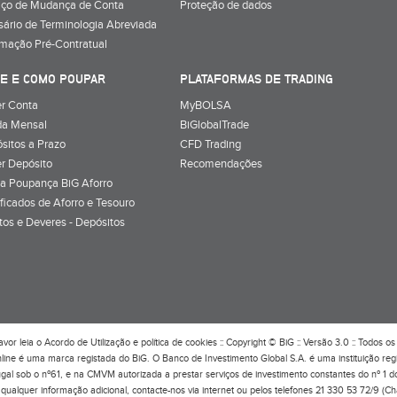
iço de Mudança de Conta
Proteção de dados
sário de Terminologia Abreviada
rmação Pré-Contratual
E E COMO POUPAR
PLATAFORMAS DE TRADING
r Conta
MyBOLSA
a Mensal
BiGlobalTrade
sitos a Prazo
CFD Trading
r Depósito
Recomendações
a Poupança BiG Aforro
ificados de Aforro e Tesouro
itos e Deveres - Depósitos
avor leia o
Acordo de Utilização
e
política de cookies
:: Copyright © BiG :: Versão 3.0 :: Todos os 
line é uma marca registada do BiG. O Banco de Investimento Global S.A. é uma instituição re
ugal sob o nº61, e na CMVM autorizada a prestar serviços de investimento constantes do nº 1 
qualquer informação adicional, contacte-nos via internet ou pelos telefones 21 330 53 72/9 (C