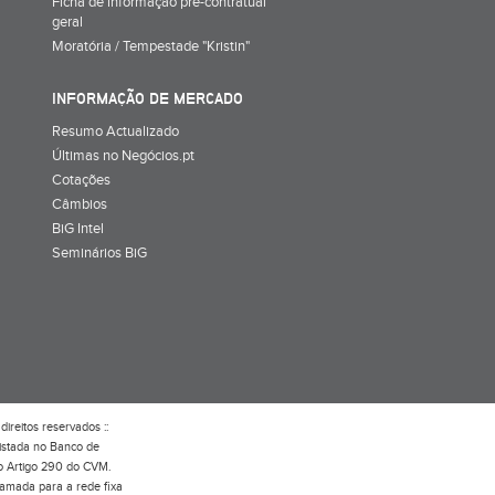
Ficha de informação pré-contratual
geral
Moratória / Tempestade "Kristin"
INFORMAÇÃO DE MERCADO
Resumo Actualizado
Últimas no Negócios.pt
Cotações
Câmbios
BiG Intel
Seminários BiG
direitos reservados ::
gistada no Banco de
do Artigo 290 do CVM.
hamada para a rede fixa