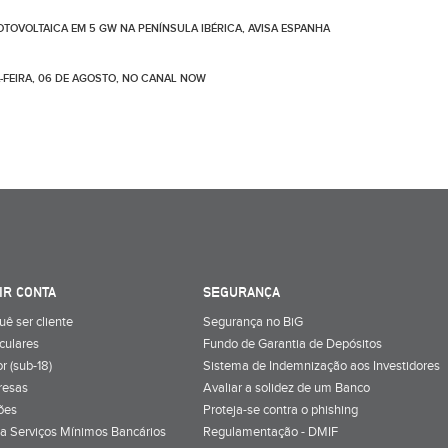
TOVOLTAICA EM 5 GW NA PENÍNSULA IBÉRICA, AVISA ESPANHA
-FEIRA, 06 DE AGOSTO, NO CANAL NOW
IR CONTA
SEGURANÇA
uê ser cliente
Segurança no BiG
iculares
Fundo de Garantia de Depósitos
r (sub-18)
Sistema de Indemnização aos Investidores
resas
Avaliar a solidez de um Banco
ões
Proteja-se contra o phishing
a Serviços Mínimos Bancários
Regulamentação - DMIF