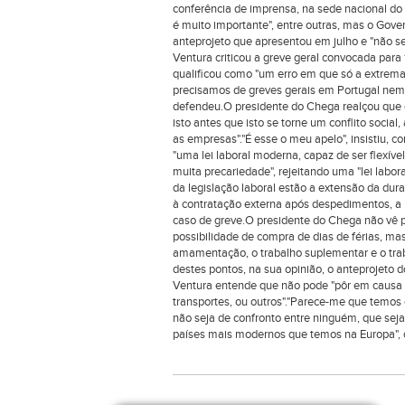
conferência de imprensa, na sede nacional do
é muito importante", entre outras, mas o Gover
anteprojeto que apresentou em julho e "não se
Ventura criticou a greve geral convocada para 
qualificou como "um erro em que só a extrema
precisamos de greves gerais em Portugal nem d
defendeu.O presidente do Chega realçou que o
isto antes que isto se torne um conflito socia
as empresas"."É esse o meu apelo", insistiu,
"uma lei laboral moderna, capaz de ser flexív
muita precariedade", rejeitando uma "lei labo
da legislação laboral estão a extensão da dura
à contratação externa após despedimentos, a r
caso de greve.O presidente do Chega não vê 
possibilidade de compra de dias de férias, m
amamentação, o trabalho suplementar e o trab
destes pontos, na sua opinião, o anteprojeto d
Ventura entende que não pode "pôr em causa o
transportes, ou outros"."Parece-me que temos
não seja de confronto entre ninguém, que se
países mais modernos que temos na Europa", 