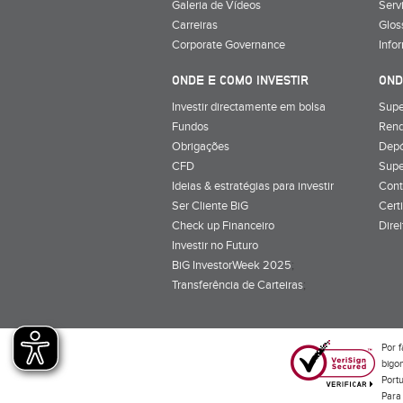
Galeria de Vídeos
Serv
Carreiras
Glos
Corporate Governance
Info
ONDE E COMO INVESTIR
OND
Investir directamente em bolsa
Supe
Fundos
Rend
Obrigações
Depó
CFD
Supe
Ideias & estratégias para investir
Cont
Ser Cliente BiG
Cert
Check up Financeiro
Dire
Investir no Futuro
BiG InvestorWeek 2025
;
Transferência de Carteiras
;
Por f
bigon
Port
Para 