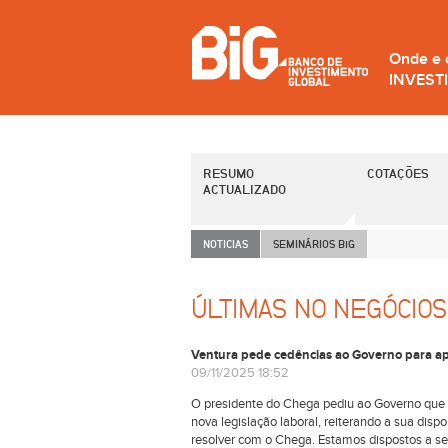
Onde e
INVEST
RESUMO
COTAÇÕES
ACTUALIZADO
NOTICIAS
SEMINÁRIOS B
i
G
ÚLTIMAS NO NEGÓCIOS
Ventura pede cedências ao Governo para apr
09/11/2025 18:52
O presidente do Chega pediu ao Governo que f
nova legislação laboral, reiterando a sua dis
resolver com o Chega. Estamos dispostos a sen