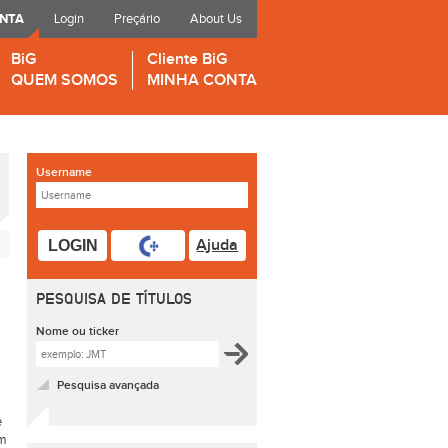
ONTA
Login
Preçário
About Us
BiG
Cliente BiG
QUEM SOMOS
MINHA CONTA
Username
Ajuda
LOGIN
PESQUISA DE TÍTULOS
Nome ou ticker
Pesquisa avançada
e
em