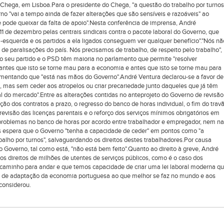
 Chega, em Lisboa.Para o presidente do Chega, "a questão do trabalho por turnos
no "vai a tempo ainda de fazer alterações que são sensíveis e razoáveis" ao
 pode queixar da falta de apoio".Nesta conferência de imprensa, André
11 de dezembro pelas centrais sindicais contra o pacote laboral do Governo, que
-esquerda e os partidos a ela ligados conseguem ver qualquer benefício"."Nós nã
e paralisações do país. Nós precisamos de trabalho, de respeito pelo trabalho",
 seu partido e o PSD têm maioria no parlamento que permite "resolver
l, antes que isto se torne mau para a economia e antes que isto se torne mau para
 comentando que "está nas mãos do Governo".André Ventura declarou-se a favor de
el, mas sem ceder aos atropelos ou criar precariedade junto daqueles que já têm
ral do mercado".Entre as alterações contidas no anteprojeto do Governo de revisão
ção dos contratos a prazo, o regresso do banco de horas individual, o fim do trav
evisão das licenças parentais e o reforço dos serviços mínimos obrigatórios em
problemas no banco de horas por acordo entre trabalhador e empregador, nem na
as espera que o Governo "tenha a capacidade de ceder" em pontos como "a
alho por turnos", salvaguardando os direitos destes trabalhadores.Por causa
o Governo, tal como está, "não está bem feito".Quanto ao direito à greve, André
s direitos de milhões de utentes de serviços públicos, como é o caso dos
 caminho para andar e que temos capacidade de criar uma lei laboral moderna q
ja de adaptação da economia portuguesa ao que melhor se faz no mundo e aos
considerou.