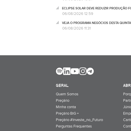
ECLIPSE SOLAR DEVE REDUZIR PRODUÇÃO FO
06/08/2026 12:59
VEJA O PROGRAMA NEGÓCIOS DESTA QUINTA
06/08/2026 11:31
GERAL
ABR
Quem Somos
Porq
Preçário
Part
Minha conta
Júnio
Preçário BiG +
Emp
Preçário #Investe_no_Futuro
Cart
Perguntas Frequentes
Cont