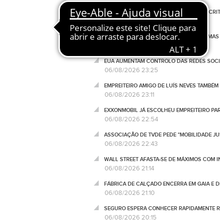
PRESIDENTE DO PARLAMENTO IRANIANO CRI
06/08/2026 23:56
TRUMP RECONHECE ESCASSEZ DE ALGUMAS 
06/08/2026 23:45
EUA AUMENTAM CONTROLO DAS REDES SOCIA
06/08/2026 23:25
EMPREITEIRO AMIGO DE LUÍS NEVES TAMBÉM
06/08/2026 23:11
EXXONMOBIL JÁ ESCOLHEU EMPREITEIRO P
06/08/2026 22:54
ASSOCIAÇÃO DE TVDE PEDE "MOBILIDADE JUS
06/08/2026 22:43
WALL STREET AFASTA-SE DE MÁXIMOS COM I
06/08/2026 21:14
FÁBRICA DE CALÇADO ENCERRA EM GAIA E 
06/08/2026 21:10
SEGURO ESPERA CONHECER RAPIDAMENTE RE
06/08/2026 20:15