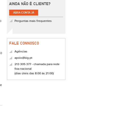
AINDA NÃO É CLIENTE?
ABRA CONTA JÁ
o
Perguntas mais frequentes
FALE CONNOSCO
Agências
ão
apoio@big.pt
213 305 377 - chamada para rede
fixa nacional
(dias úteis das 8:00 às 21:00)
ue