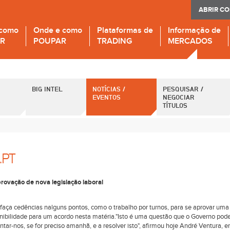
ABRIR C
 como
Onde e como
Plataformas de
Informação de
IR
POUPAR
TRADING
MERCADOS
BIG INTEL
NOTÍCIAS /
PESQUISAR /
EVENTOS
NEGOCIAR
TÍTULOS
.PT
ovação de nova legislação laboral
aça cedências nalguns pontos, como o trabalho por turnos, para se aprovar uma
ponibilidade para um acordo nesta matéria."Isto é uma questão que o Governo pod
tar-nos, se for preciso amanhã, e a resolver isto", afirmou hoje André Ventura, 