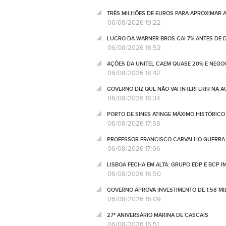
TRÊS MILHÕES DE EUROS PARA APROXIMAR 
06/08/2026 19:22
LUCRO DA WARNER BROS CAI 7% ANTES DE
06/08/2026 18:52
AÇÕES DA UNITEL CAEM QUASE 20% E NEGO
06/08/2026 18:42
GOVERNO DIZ QUE NÃO VAI INTERFERIR NA 
06/08/2026 18:34
PORTO DE SINES ATINGE MÁXIMO HISTÓRIC
06/08/2026 17:58
PROFESSOR FRANCISCO CARVALHO GUERRA 
06/08/2026 17:06
LISBOA FECHA EM ALTA. GRUPO EDP E BCP 
06/08/2026 16:50
GOVERNO APROVA INVESTIMENTO DE 1,58 MIL
06/08/2026 16:09
27º ANIVERSÁRIO MARINA DE CASCAIS
06/08/2026 15:51