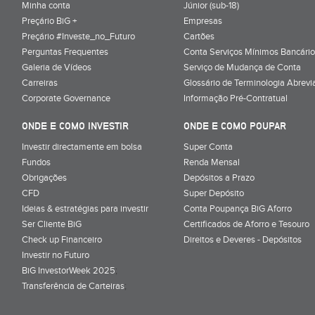
Minha conta
Júnior (sub-18)
Preçário BiG +
Empresas
Preçário #Investe_no_Futuro
Cartões
Perguntas Frequentes
Conta Serviços Mínimos Bancário
Galeria de Vídeos
Serviço de Mudança de Conta
Carreiras
Glossário de Terminologia Abrevi
Corporate Governance
Informação Pré-Contratual
ONDE E COMO INVESTIR
ONDE E COMO POUPAR
Investir directamente em bolsa
Super Conta
Fundos
Renda Mensal
Obrigações
Depósitos a Prazo
CFD
Super Depósito
Ideias & estratégias para investir
Conta Poupança BiG Aforro
Ser Cliente BiG
Certificados de Aforro e Tesouro
Check up Financeiro
Direitos e Deveres - Depósitos
Investir no Futuro
BiG InvestorWeek 2025
;
Transferência de Carteiras
;