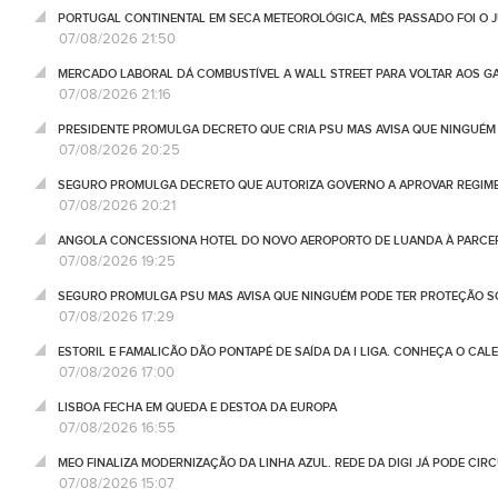
PORTUGAL CONTINENTAL EM SECA METEOROLÓGICA, MÊS PASSADO FOI O 
07/08/2026 21:50
MERCADO LABORAL DÁ COMBUSTÍVEL A WALL STREET PARA VOLTAR AOS GA
07/08/2026 21:16
PRESIDENTE PROMULGA DECRETO QUE CRIA PSU MAS AVISA QUE NINGUÉM
07/08/2026 20:25
SEGURO PROMULGA DECRETO QUE AUTORIZA GOVERNO A APROVAR REGIME
07/08/2026 20:21
ANGOLA CONCESSIONA HOTEL DO NOVO AEROPORTO DE LUANDA À PARCE
07/08/2026 19:25
SEGURO PROMULGA PSU MAS AVISA QUE NINGUÉM PODE TER PROTEÇÃO S
07/08/2026 17:29
ESTORIL E FAMALICÃO DÃO PONTAPÉ DE SAÍDA DA I LIGA. CONHEÇA O CAL
07/08/2026 17:00
LISBOA FECHA EM QUEDA E DESTOA DA EUROPA
07/08/2026 16:55
MEO FINALIZA MODERNIZAÇÃO DA LINHA AZUL. REDE DA DIGI JÁ PODE CIR
07/08/2026 15:07