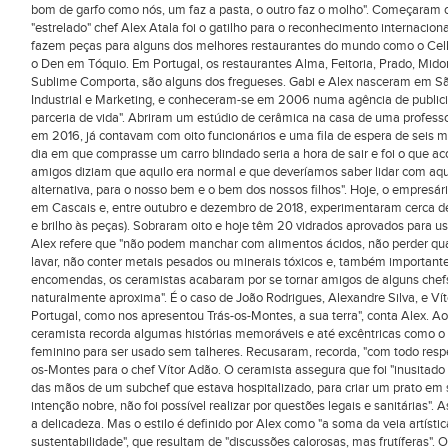
bom de garfo como nós, um faz a pasta, o outro faz o molho". Começaram
"estrelado" chef Alex Atala foi o gatilho para o reconhecimento internacion
fazem peças para alguns dos melhores restaurantes do mundo como o Cel
o Den em Tóquio. Em Portugal, os restaurantes Alma, Feitoria, Prado, Midor
Sublime Comporta, são alguns dos fregueses. Gabi e Alex nasceram em S
Industrial e Marketing, e conheceram-se em 2006 numa agência de publicid
parceria de vida". Abriram um estúdio de cerâmica na casa de uma profes
em 2016, já contavam com oito funcionários e uma fila de espera de seis m
dia em que comprasse um carro blindado seria a hora de sair e foi o que a
amigos diziam que aquilo era normal e que deveríamos saber lidar com aq
alternativa, para o nosso bem e o bem dos nossos filhos". Hoje, o empresár
em Cascais e, entre outubro e dezembro de 2018, experimentaram cerca de 
e brilho às peças). Sobraram oito e hoje têm 20 vidrados aprovados para u
Alex refere que "não podem manchar com alimentos ácidos, não perder q
lavar, não conter metais pesados ou minerais tóxicos e, também importante
encomendas, os ceramistas acabaram por se tornar amigos de alguns chefs. 
naturalmente aproxima". É o caso de João Rodrigues, Alexandre Silva, e Vít
Portugal, como nos apresentou Trás-os-Montes, a sua terra", conta Alex. A
ceramista recorda algumas histórias memoráveis e até excêntricas como o
feminino para ser usado sem talheres. Recusaram, recorda, "com todo respei
os-Montes para o chef Vítor Adão. O ceramista assegura que foi "inusitado
das mãos de um subchef que estava hospitalizado, para criar um prato em
intenção nobre, não foi possível realizar por questões legais e sanitárias".
a delicadeza. Mas o estilo é definido por Alex como "a soma da veia artísti
sustentabilidade", que resultam de "discussões calorosas, mas frutíferas". 