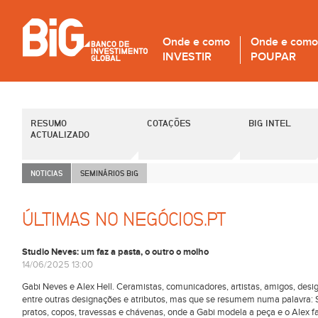
Onde e como
Onde e como
INVESTIR
POUPAR
RESUMO
COTAÇÕES
BIG INTEL
ACTUALIZADO
NOTICIAS
SEMINÁRIOS B
i
G
ÚLTIMAS NO NEGÓCIOS.PT
Studio Neves: um faz a pasta, o outro o molho
14/06/2025 13:00
Gabi Neves e Alex Hell. Ceramistas, comunicadores, artistas, amigos, desig
entre outras designações e atributos, mas que se resumem numa palavra:
pratos, copos, travessas e chávenas, onde a Gabi modela a peça e o Alex f