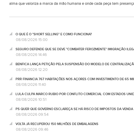
alma que valoriza a marca da mão humana e onde cada peça tem presença, d
O QUE É O "SHORT SELLING" E COMO FUNCIONA?
08/08/2026 15:00
SEGURO DEFENDE QUE SE DEVE "COMBATER FEROZMENTE" IMIGRAÇÃO ILEG
08/08/2026 14:46
BENFICA LANÇA PETIÇÃO PELA SUSPENSÃO DO MODELO DE CENTRALIZAÇÃO
08/08/2026 12:20
PRR FINANCIA 767 HABITAÇÕES NOS AÇORES COM INVESTIMENTO DE 65 M
08/08/2026 11:40
LULA CULPA MARCO RUBIO POR CONFLITO COMERCIAL COM ESTADOS UNI
08/08/2026 10:51
PS QUER QUE GOVERNO ESCLAREÇA SE HÁ RISCO DE IMPOSTOS DA VEND
08/08/2026 09:54
VOLTA JÁ RECUPEROU 150 MILHÕES DE EMBALAGENS
08/08/2026 09:46