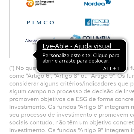
(*) No que respeita à Classificação SFDR, os 
como "Artigo 6", "Artigo 8" ou "Artigo 9". Os f
considerar alguns critérios/indicadores que
algum campo no processo de decisão de inv
promovem objetivos de ESG de forma concreta
Investimento. Os fundos "Artigo 8" integram r
seu processo de investimento e promovem car
sociais contudo, não têm um objetivo concreto
Investimento. Os fundos "Artigo 9" integram