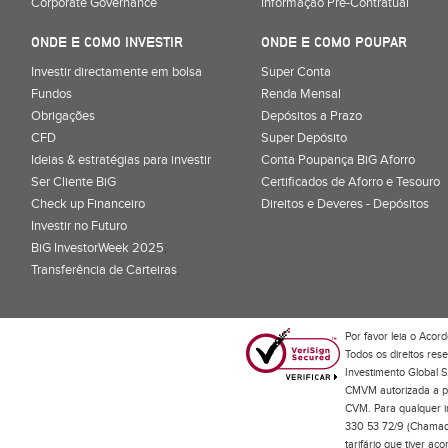
Corporate Governance
Informação Pré-Contratual
ONDE E COMO INVESTIR
ONDE E COMO POUPAR
Investir directamente em bolsa
Super Conta
Fundos
Renda Mensal
Obrigações
Depósitos a Prazo
CFD
Super Depósito
Ideias & estratégias para investir
Conta Poupança BiG Aforro
Ser Cliente BiG
Certificados de Aforro e Tesouro
Check up Financeiro
Direitos e Deveres - Depósitos
Investir no Futuro
BiG InvestorWeek 2025
;
Transferência de Carteiras
;
Por favor leia o
Acord
Todos os direitos res
Investimento Global S
CMVM autorizada a pr
CVM. Para qualquer in
330 53 72/9 (Chamada
tarifário que tiver a