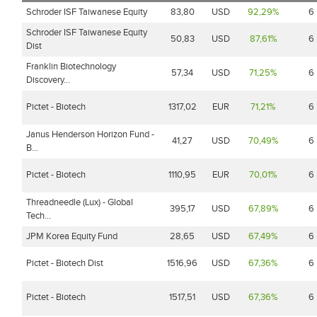
Schroder ISF Taiwanese Equity
83,80
USD
92,29%
6
Schroder ISF Taiwanese Equity
50,83
USD
87,61%
6
Dist
Franklin Biotechnology
57,34
USD
71,25%
6
Discovery...
Pictet - Biotech
1317,02
EUR
71,21%
6
Janus Henderson Horizon Fund -
41,27
USD
70,49%
6
B...
Pictet - Biotech
1110,95
EUR
70,01%
6
Threadneedle (Lux) - Global
395,17
USD
67,89%
6
Tech...
JPM Korea Equity Fund
28,65
USD
67,49%
6
Pictet - Biotech Dist
1516,96
USD
67,36%
6
Pictet - Biotech
1517,51
USD
67,36%
6