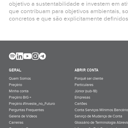
objetivo a sustentabilidade e investem em at
que contribuam para objetivos ambientais, s
concretos e que são explicitamente definidos 
GERAL
ABRIR CONTA
Quem Somos
Porquê ser cliente
Preçário
Particulares
Minha conta
Júnior (sub-18)
Preçário BiG +
Empresas
Preçário #Investe_no_Futuro
Cartões
Perguntas Frequentes
Conta Serviços Mínimos Bancário
Galeria de Vídeos
Serviço de Mudança de Conta
Carreiras
Glossário de Terminologia Abrevi