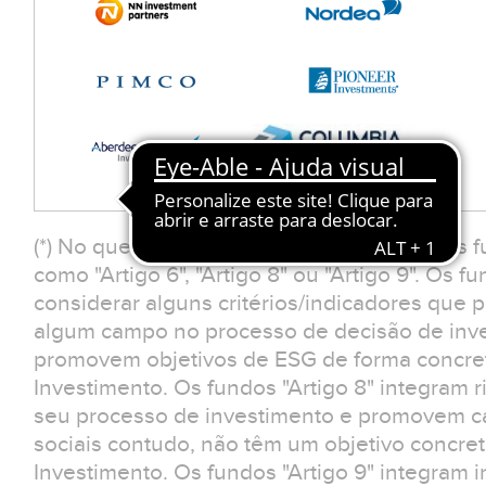
(*) No que respeita à Classificação SFDR, os 
como "Artigo 6", "Artigo 8" ou "Artigo 9". Os f
considerar alguns critérios/indicadores que
algum campo no processo de decisão de inv
promovem objetivos de ESG de forma concreta
Investimento. Os fundos "Artigo 8" integram r
seu processo de investimento e promovem car
sociais contudo, não têm um objetivo concreto
Investimento. Os fundos "Artigo 9" integram