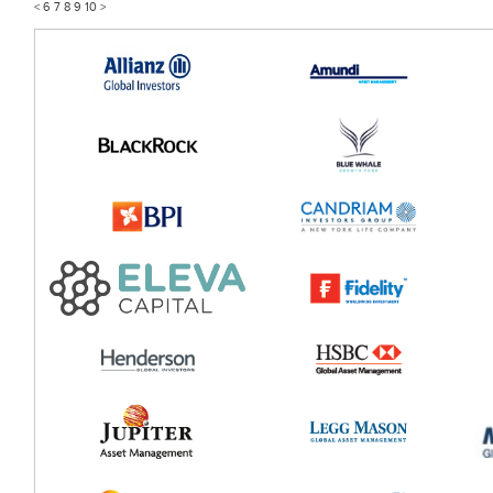
<
6
7
8
9
10
>