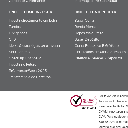
Corporate Governance
Informação Pré-Contratual
ONDE E COMO INVESTIR
ONDE E COMO POUPAR
Investir directamente em bolsa
Super Conta
Fundos
Renda Mensal
Obrigações
Depósitos a Prazo
CFD
Super Depósito
Ideias & estratégias para investir
Conta Poupança BiG Aforro
Ser Cliente BiG
Certificados de Aforro e Tesouro
Check up Financeiro
Direitos e Deveres - Depósitos
Investir no Futuro
BiG InvestorWeek 2025
;
Transferência de Carteiras
;
Por favor leia o
Acord
Todos os direitos res
Investimento Global S
CMVM autorizada a pr
CVM. Para qualquer in
330 53 72/9 (Chamada
tarifário que tiver a