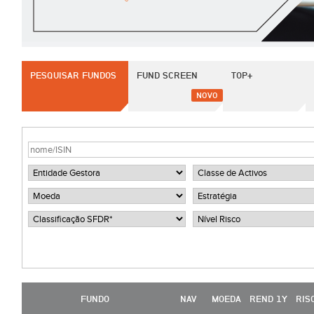
PESQUISAR FUNDOS
FUND SCREEN
TOP+
NOVO
FUNDO
NAV
MOEDA
REND 1Y
RIS