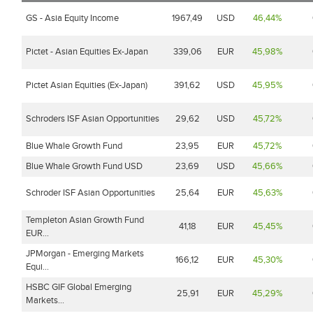
GS - Asia Equity Income
1967,49
USD
46,44%
Pictet - Asian Equities Ex-Japan
339,06
EUR
45,98%
Pictet Asian Equities (Ex-Japan)
391,62
USD
45,95%
Schroders ISF Asian Opportunities
29,62
USD
45,72%
Blue Whale Growth Fund
23,95
EUR
45,72%
Blue Whale Growth Fund USD
23,69
USD
45,66%
Schroder ISF Asian Opportunities
25,64
EUR
45,63%
Templeton Asian Growth Fund
41,18
EUR
45,45%
EUR...
JPMorgan - Emerging Markets
166,12
EUR
45,30%
Equi...
HSBC GIF Global Emerging
25,91
EUR
45,29%
Markets...