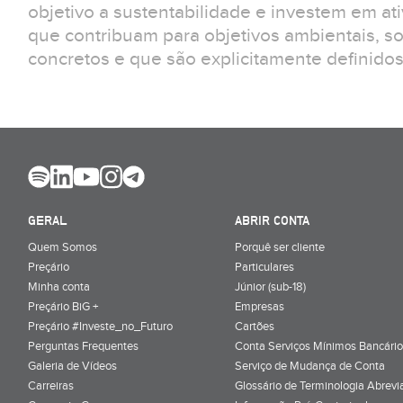
objetivo a sustentabilidade e investem em at
que contribuam para objetivos ambientais, s
concretos e que são explicitamente definidos 
GERAL
ABRIR CONTA
Quem Somos
Porquê ser cliente
Preçário
Particulares
Minha conta
Júnior (sub-18)
Preçário BiG +
Empresas
Preçário #Investe_no_Futuro
Cartões
Perguntas Frequentes
Conta Serviços Mínimos Bancário
Galeria de Vídeos
Serviço de Mudança de Conta
Carreiras
Glossário de Terminologia Abrevi