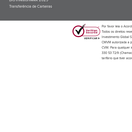
BiG InvestorWeek 2025
;
Transferência de Carteiras
;
Por favor leia o
Acord
Todos os direitos res
Investimento Global S
CMVM autorizada a pr
CVM. Para qualquer in
330 53 72/9 (Chamada
tarifário que tiver a