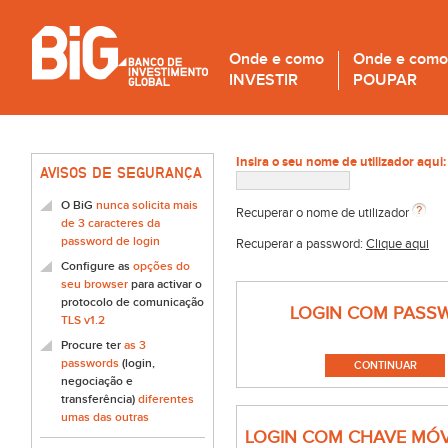
Onde e como
Onde e como
INVESTIR
POUPAR
Insira o seu nome de utilizador aqui:
AVISOS DE SEGURANÇA
O BiG
nunca solicita mais
Recuperar o nome de utilizador
de 3 caracteres da
password de login
Recuperar a password:
Clique aqui
Configure as
opções do
seu browser
para activar o
protocolo de comunicação
LOGIN COM PASS
TLS v1.2
Procure ter
as 3
passwords
(login,
negociação e
transferência)
diferentes
umas das outras
LOGIN COM CHAVE MÓV