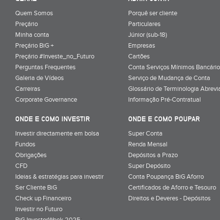
Quem Somos
Porquê ser cliente
Preçário
Particulares
Minha conta
Júnior (sub-18)
Preçário BiG +
Empresas
Preçário #Investe_no_Futuro
Cartões
Perguntas Frequentes
Conta Serviços Mínimos Bancário
Galeria de Vídeos
Serviço de Mudança de Conta
Carreiras
Glossário de Terminologia Abrevi
Corporate Governance
Informação Pré-Contratual
ONDE E COMO INVESTIR
ONDE E COMO POUPAR
Investir directamente em bolsa
Super Conta
Fundos
Renda Mensal
Obrigações
Depósitos a Prazo
CFD
Super Depósito
Ideias & estratégias para investir
Conta Poupança BiG Aforro
Ser Cliente BiG
Certificados de Aforro e Tesouro
Check up Financeiro
Direitos e Deveres - Depósitos
Investir no Futuro