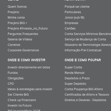
Quem Somos
Porquê ser cliente
Preçário
Particulares
Minha conta
Júnior (sub-18)
Preçário BiG +
Empresas
Preçário #Investe_no_Futuro
Cartões
Perguntas Frequentes
Conta Serviços Mínimos Bancário
Galeria de Vídeos
Serviço de Mudança de Conta
Carreiras
Glossário de Terminologia Abrevi
Corporate Governance
Informação Pré-Contratual
ONDE E COMO INVESTIR
ONDE E COMO POUPAR
Investir directamente em bolsa
Super Conta
Fundos
Renda Mensal
Obrigações
Depósitos a Prazo
CFD
Super Depósito
Ideias & estratégias para investir
Conta Poupança BiG Aforro
Ser Cliente BiG
Certificados de Aforro e Tesouro
Check up Financeiro
Direitos e Deveres - Depósitos
Investir no Futuro