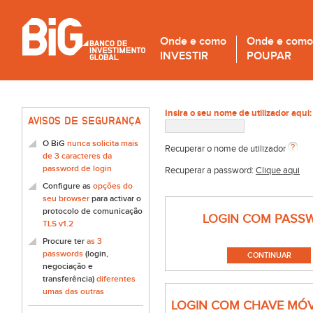
Onde e como
Onde e como
INVESTIR
POUPAR
Insira o seu nome de utilizador aqui:
AVISOS DE SEGURANÇA
O BiG
nunca solicita mais
Recuperar o nome de utilizador
de 3 caracteres da
password de login
Recuperar a password:
Clique aqui
Configure as
opções do
seu browser
para activar o
protocolo de comunicação
LOGIN COM PASS
TLS v1.2
Procure ter
as 3
passwords
(login,
negociação e
transferência)
diferentes
umas das outras
LOGIN COM CHAVE MÓV