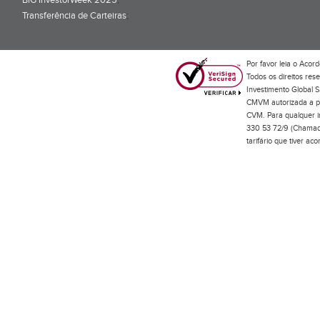
BiG InvestorWeek 2025
;
Transferência de Carteiras
;
Por favor leia o
Acord
Todos os direitos res
Investimento Global S
CMVM autorizada a pr
CVM. Para qualquer in
330 53 72/9 (Chamada
tarifário que tiver a